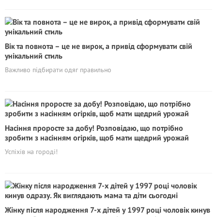
Вік та повнота – це не вирок, а привід сформувати свій
унікальний стиль
Важливо підбирати одяг правильно
Насіння проросте за добу! Розповідаю, що потрібно
зробити з насінням огірків, щоб мати щедрий урожай
Успіхів на городі!
Жінку після народження 7-х дітей у 1997 році чоловік кинув