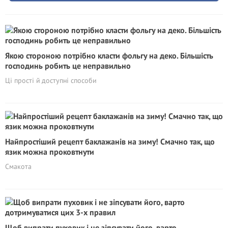
Якою стороною потрібно класти фольгу на деко. Більшість
господинь робить це неправильно
Ці прості й доступні способи
Найпростіший рецепт баклажанів на зиму! Смачно так, що
язик можна проковтнути
Смакота
Щоб випрати пуховик і не зіпсувати його, варто