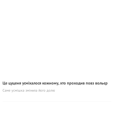
Це цуценя усміхалося кожному, хто проходив повз вольєр
Саме усмішка змінила його долю