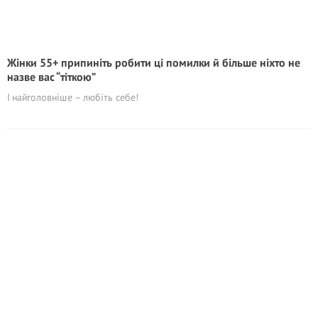
Жінки 55+ припиніть робити ці помилки й більше ніхто не
назве вас “тіткою”
І найголовніше – любіть себе!