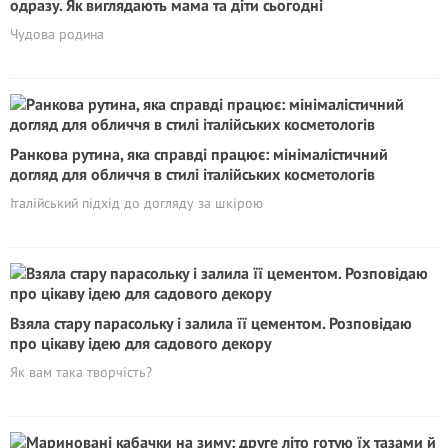
одразу. Як виглядають мама та діти сьогодні
Чудова родина
Ранкова рутина, яка справді працює: мінімалістичний
догляд для обличчя в стилі італійських косметологів
Італійський підхід до догляду за шкірою
Взяла стару парасольку і залила її цементом. Розповідаю
про цікаву ідею для садового декору
Як вам така творчість?