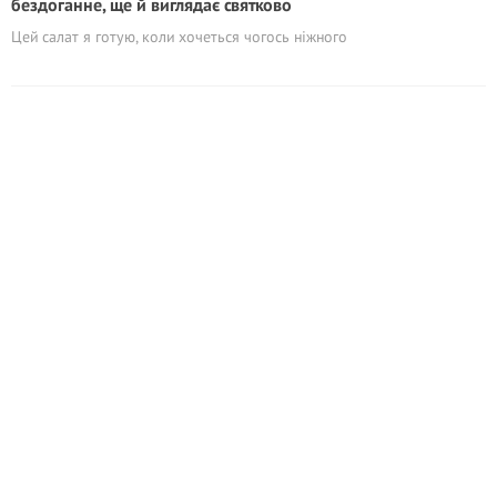
бездоганне, ще й виглядає святково
Цей салат я готую, коли хочеться чогось ніжного