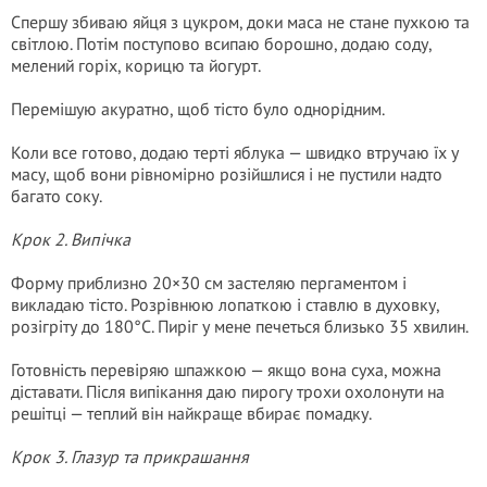
Спершу збиваю яйця з цукром, доки маса не стане пухкою та
світлою. Потім поступово всипаю борошно, додаю соду,
мелений горіх, корицю та йогурт.
Перемішую акуратно, щоб тісто було однорідним.
Коли все готово, додаю терті яблука — швидко втручаю їх у
масу, щоб вони рівномірно розійшлися і не пустили надто
багато соку.
Крок 2. Випічка
Форму приблизно 20×30 см застеляю пергаментом і
викладаю тісто. Розрівнюю лопаткою і ставлю в духовку,
розігріту до 180°C. Пиріг у мене печеться близько 35 хвилин.
Готовність перевіряю шпажкою — якщо вона суха, можна
діставати. Після випікання даю пирогу трохи охолонути на
решітці — теплий він найкраще вбирає помадку.
Крок 3. Глазур та прикрашання