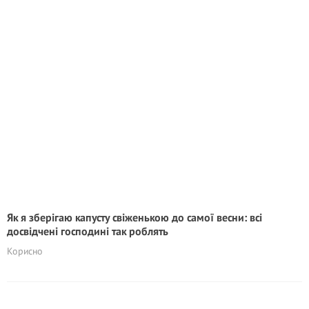
Як я зберігаю капусту свіженькою до самої весни: всі
досвідчені господині так роблять
Корисно