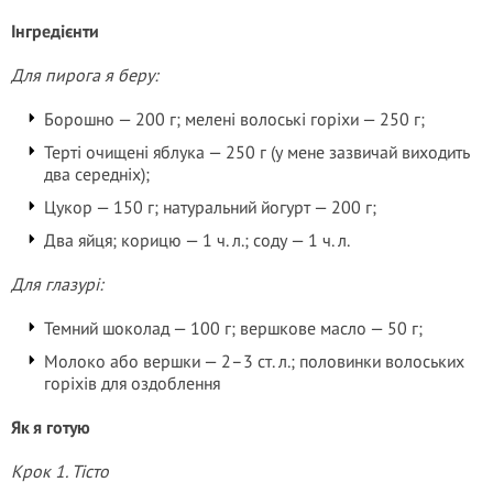
Інгредієнти
Для пирога я беру:
Борошно — 200 г; мелені волоські горіхи — 250 г;
Терті очищені яблука — 250 г (у мене зазвичай виходить
два середніх);
Цукор — 150 г; натуральний йогурт — 200 г;
Два яйця; корицю — 1 ч. л.; соду — 1 ч. л.
Для глазурі:
Темний шоколад — 100 г; вершкове масло — 50 г;
Молоко або вершки — 2–3 ст. л.; половинки волоських
горіхів для оздоблення
Як я готую
Крок 1. Тісто