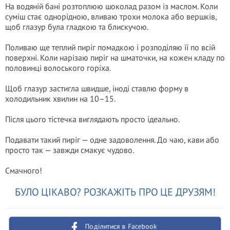
На водяній бані розтоплюю шоколад разом із маслом. Коли
суміш стає однорідною, вливаю трохи молока або вершків,
щоб глазур була гладкою та блискучою.
Поливаю ще теплий пиріг помадкою і розподіляю її по всій
поверхні. Коли нарізаю пиріг на шматочки, на кожен кладу по
половинці волоського горіха.
Щоб глазур застигла швидше, іноді ставлю форму в
холодильник хвилин на 10–15.
Після цього тістечка виглядають просто ідеально.
Подавати такий пиріг — одне задоволення. До чаю, кави або
просто так — завжди смакує чудово.
Смачного!
БУЛО ЦІКАВО? РОЗКАЖІТЬ ПРО ЦЕ ДРУЗЯМ!
Поділитися в Facebook