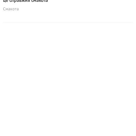
це справжня смакота
Смакота