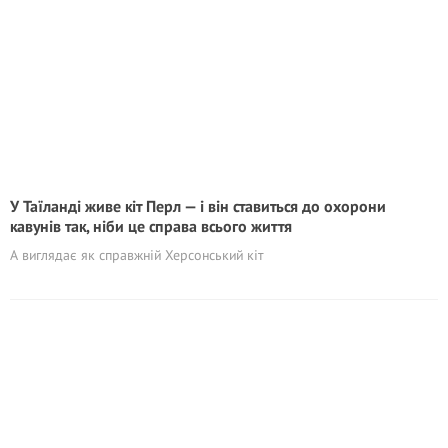
У Таїланді живе кіт Перл — і він ставиться до охорони
кавунів так, ніби це справа всього життя
А виглядає як справжній Херсонський кіт