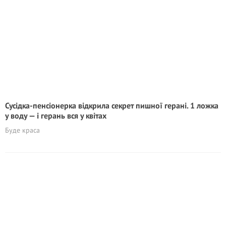
Сусідка-пенсіонерка відкрила секрет пишної герані. 1 ложка
у воду — і герань вся у квітах
Буде краса