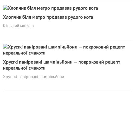
Хлопчик біля метро продавав рудого кота
Кіт, який мовчав
Хрусткі паніровані шампіньйони — покроковий рецепт
нереальної смакоти
Хрусткі паніровані шампіньйони