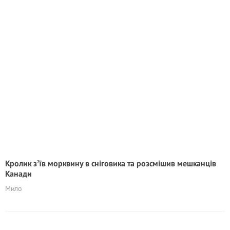
Кролик зʼїв морквину в сніговика та розсмішив мешканців
Канади
Мило