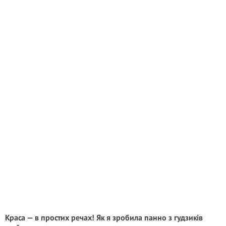
Краса — в простих речах! Як я зробила панно з гудзиків