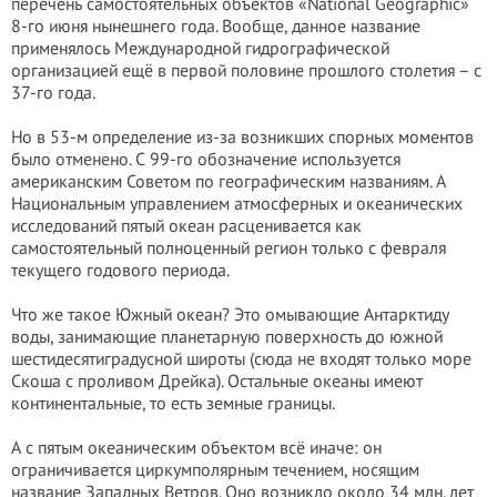
перечень самостоятельных объектов «National Geographic»
8-го июня нынешнего года. Вообще, данное название
применялось Международной гидрографической
организацией ещё в первой половине прошлого столетия – с
37-го года.
Но в 53-м определение из-за возникших спорных моментов
было отменено. С 99-го обозначение используется
американским Советом по географическим названиям. А
Национальным управлением атмосферных и океанических
исследований пятый океан расценивается как
самостоятельный полноценный регион только с февраля
текущего годового периода.
Что же такое Южный океан? Это омывающие Антарктиду
воды, занимающие планетарную поверхность до южной
шестидесятиградусной широты (сюда не входят только море
Скоша с проливом Дрейка). Остальные океаны имеют
континентальные, то есть земные границы.
А с пятым океаническим объектом всё иначе: он
ограничивается циркумполярным течением, носящим
название Западных Ветров. Оно возникло около 34 млн. лет