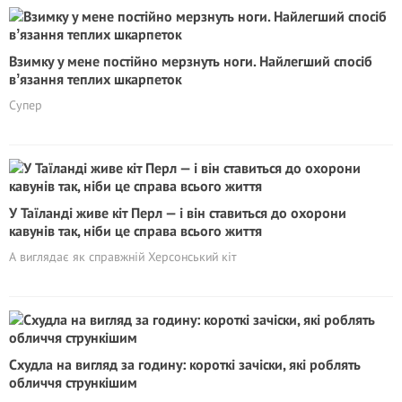
Взимку у мене постійно мерзнуть ноги. Найлегший спосіб
вʼязання теплих шкарпеток
Супер
У Таїланді живе кіт Перл — і він ставиться до охорони
кавунів так, ніби це справа всього життя
А виглядає як справжній Херсонський кіт
Схудла на вигляд за годину: короткі зачіски, які роблять
обличчя стрункішим