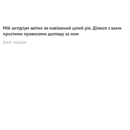
Мій антуріум квітне як навіжений цілий рік. Ділюся з вами
простими правилами догляду за ним
Дієві поради