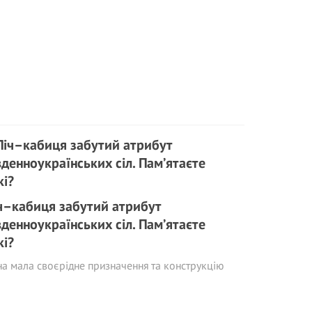
ч–кабиця забутий атрибут
вденноукраїнських сіл. Пам’ятаєте
кі?
а мала своєрідне призначення та конструкцію