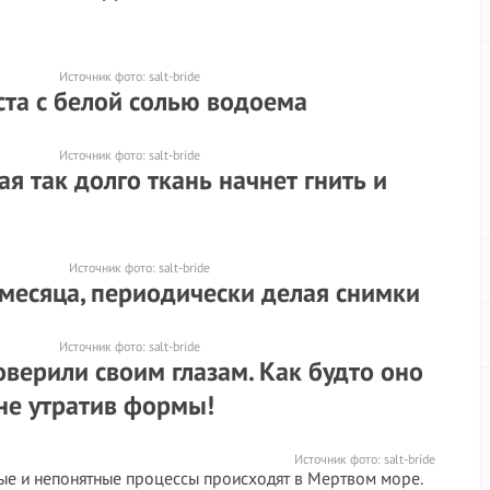
Источник фото:
salt-bride
ста с белой солью водоема
Источник фото:
salt-bride
ая так долго ткань начнет гнить и
Источник фото:
salt-bride
 месяца, периодически делая снимки
Источник фото:
salt-bride
поверили своим глазам. Как будто оно
 не утратив формы!
Источник фото:
salt-bride
ые и непонятные процессы происходят в Мертвом море.