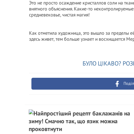
Это не просто осаждение кристаллов соли на ткани
внятного объяснения. Какие-то неконтролируемые 
средневековье, чистая магия!
Как отметила художница, это вышло за пределы её
здесь живет, тем больше узнает и восхищается М
БУЛО ЦІКАВО? РОЗ
Поділ