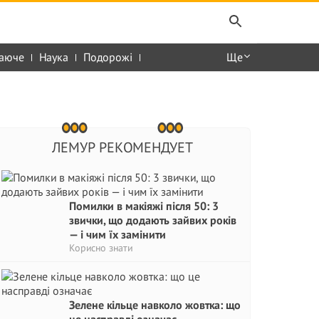
аюче
Наука
Подорожі
Ще
ЛЕМУР РЕКОМЕНДУЕТ
Помилки в макіяжі після 50: 3
звички, що додають зайвих років
— і чим їх замінити
Корисно знати
Зелене кільце навколо жовтка: що