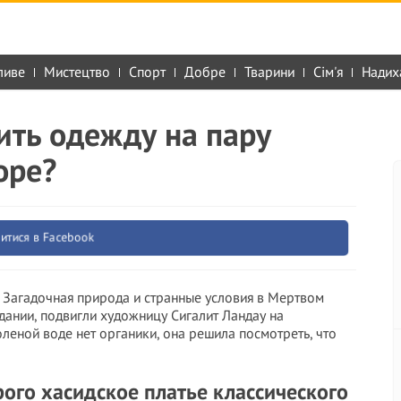
ливе
Мистецтво
Спорт
Добре
Тварини
Сім'я
Надих
чить одежду на пару
оре?
итися в Facebook
. Загадочная природа и странные условия в Мертвом
дании, подвигли художницу Сигалит Ландау на
леной воде нет органики, она решила посмотреть, что
рого хасидское платье классического