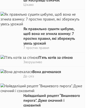
це насправді означає
Цікаво
Як правильно сушити цибулю,
щоб вона не згнила взимку: 7
простих правил, які збережуть
увесь урожай
7 простих правил
П’ять котів за стіною
Зворушливо
Вона дочекалася
До сліз
Найвдаліший рецепт “Вишневого
пирога”. Дуже смачний і
соковитий