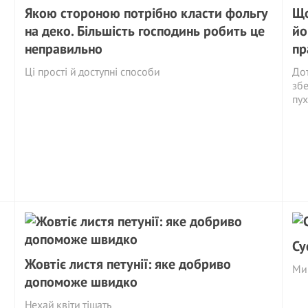
Якою стороною потрібно класти фольгу
Що
на деко. Більшість господинь робить це
йо
неправильно
пр
Ці прості й доступні способи
Дот
збе
пух
Су
Жовтіє листя петунії: яке добриво
Ми 
допоможе швидко
Нехай квіти тішать