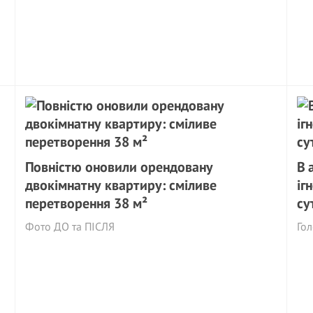
Повністю оновили орендовану
В 
двокімнатну квартиру: сміливе
іг
перетворення 38 м²
су
Фото ДО та ПІСЛЯ
Гол