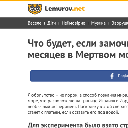
Веселе
Діти
Неймовірне
Музика
Зворуш
Что будет, если замо
месяцев в Мертвом м
Поділ
Любопытство – не порок, а способ познания мира
море, что расположено на границе Израиля и Иор
необычный эксперимент. Поскольку в этой сверхсо
станет с платьем, если оставить его под водой.
Для эксперимента было взято ст