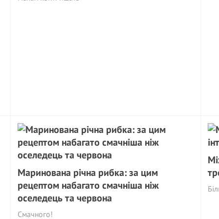
Мі
Маринована річна рибка: за цим
тр
рецептом набагато смачніша ніж
Біл
оселедець та червона
Смачного!