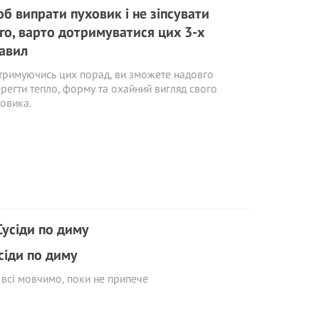
б випрати пуховик і не зіпсувати
го, варто дотримуватися цих 3-х
авил
римуючись цих порад, ви зможете надовго
регти тепло, форму та охайний вигляд свого
овика.
сіди по диму
всі мовчимо, поки не припече