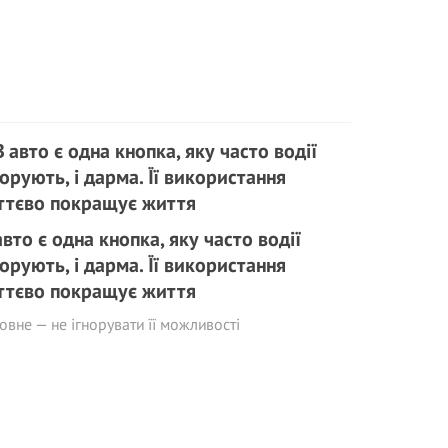
авто є одна кнопка, яку часто водії
норують, і дарма. Її використання
ттєво покращує життя
овне — не ігнорувати її можливості