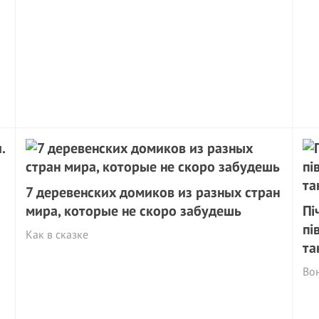
7 деревенских домиков из разных стран
мира, которые не скоро забудешь
Пі
пі
Как в сказке
та
Вон