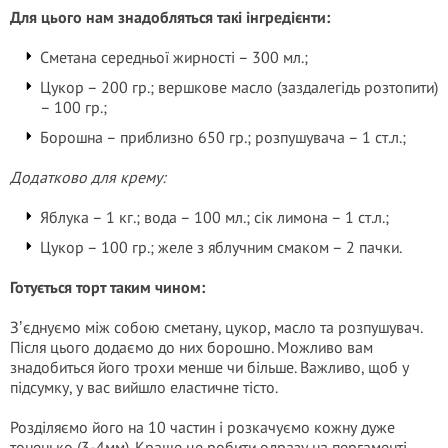
Для цього нам знадобляться такі інгредієнти:
Сметана середньої жирності – 300 мл.;
Цукор – 200 гр.; вершкове масло (заздалегідь розтопити)
– 100 гр.;
Борошна – приблизно 650 гр.; розпушувача – 1 ст.л.;
Додатково для крему:
Яблука – 1 кг.; вода – 100 мл.; сік лимона – 1 ст.л.;
Цукор – 100 гр.; желе з яблучним смаком – 2 пачки.
Готується торт таким чином:
Зʼєднуємо між собою сметану, цукор, масло та розпушувач.
Після цього додаємо до них борошно. Можливо вам
знадобиться його трохи менше чи більше. Важливо, щоб у
підсумку, у вас вийшло еластичне тісто.
Розділяємо його на 10 частин і розкачуємо кожну дуже
тоненько (3-4мм). Краще це робити одразу на пергаменті.