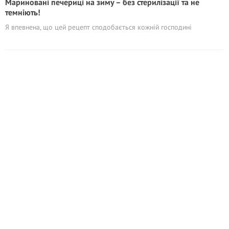
Мариновані печериці на зиму – без стерилiзації та не
темніють!
Я впевнена, що цей рецепт сподобається кожній господині