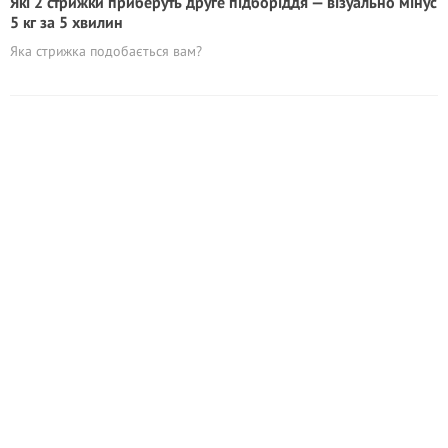
Які 2 стрижки приберуть друге підборіддя — візуально мінус
5 кг за 5 хвилин
Яка стрижка подобається вам?