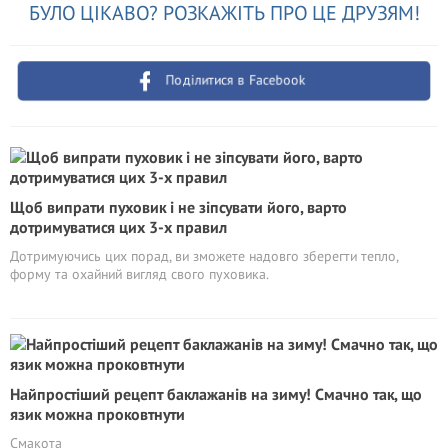
БУЛО ЦІКАВО? РОЗКАЖІТЬ ПРО ЦЕ ДРУЗЯМ!
Поділитися в Facebook
Щоб випрати пуховик і не зіпсувати його, варто
дотримуватися цих 3-х правил
Дотримуючись цих порад, ви зможете надовго зберегти тепло,
форму та охайний вигляд свого пуховика.
Найпростіший рецепт баклажанів на зиму! Смачно так, що
язик можна проковтнути
Смакота