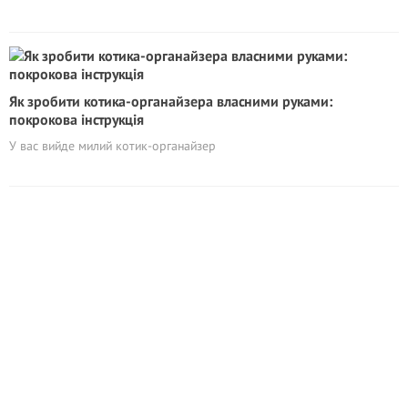
Як зробити котика-органайзера власними руками:
покрокова інструкція
У вас вийде милий котик-органайзер