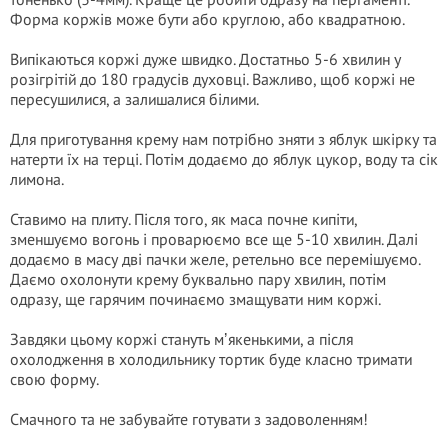
Форма коржів може бути або круглою, або квадратною.
Випікаються коржі дуже швидко. Достатньо 5-6 хвилин у
розігрітій до 180 градусів духовці. Важливо, щоб коржі не
пересушилися, а залишалися білими.
Для приготування крему нам потрібно зняти з яблук шкірку та
натерти їх на терці. Потім додаємо до яблук цукор, воду та сік
лимона.
Ставимо на плиту. Після того, як маса почне кипіти,
зменшуємо вогонь і проварюємо все ще 5-10 хвилин. Далі
додаємо в масу дві пачки желе, ретельно все перемішуємо.
Даємо охолонути крему буквально пару хвилин, потім
одразу, ще гарячим починаємо змащувати ним коржі.
Завдяки цьому коржі стануть мʼякенькими, а після
охолодження в холодильнику тортик буде класно тримати
свою форму.
Смачного та не забувайте готувати з задоволенням!