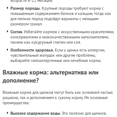
возрасте 6-12 месяцев.
Размер породы.
Крупные породы требуют корма с
повышенным содержанием белков и кальция, тогда как
для мелких пород подойдут варианты с меньшим
размером гранул.
Состав
. Избегайте кормов с искусственными красителями,
консервантами и низкокачественными наполнителями,
такими как кукурузный глютен или соя.
Особенности здоровья.
Если у щенка есть аллергии,
чувствительный желудок или другие проблемы,
выбирайте гипоаллергенные или лечебные корма.
Влажные корма: альтернатива или
дополнение?
Влажные корма для щенков могут быть как основной частью
рациона, так и дополнением к сухому корму. Их основные
преимущества:
Высокое содержание воды
. Это полезно для щенков,