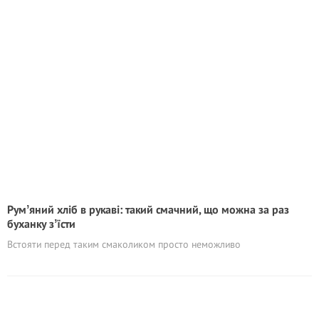
Румʼяний хліб в рукаві: такий смачний, що можна за раз
буханку зʼїсти
Встояти перед таким смаколиком просто неможливо