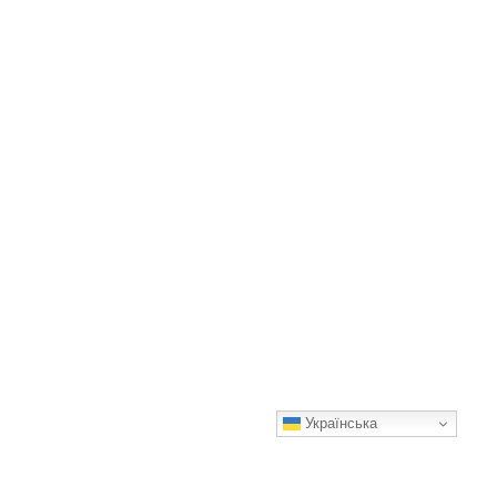
Українська
Не варю й не смажу! Просто заливаю курку кефіром і