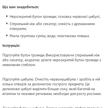
Що вам знадобиться:
Нерозкритий бутон троянди; головка червоної цибулі;
Стерильний ніж або секатор; ємність з дренажними
отворами;
Рихла ґрунтова суміш; вода; пластикова пляшка.
Інструкція:
Підготуйте бутон троянди. Використовуючи стерильний ніж
або секатор, акуратно зріжте нерозкритий бутон троянди з
невеликим стеблом.
Підготуйте цибулю. Очистіть червонуцибулю і зробіть в ній
кілька отворів за допомогою гострого предмета. Це
допоможе цибулі виділити більше соку, який багатий на
вітаміни та поживні речовини, необхідні для росту рослини.