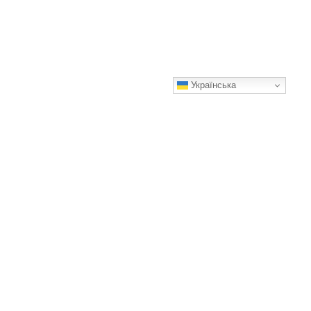
Українська
Усе життя в 11 квадратах. Чоловік показав своє житло в
якому є все
А як вам такий ремонт?