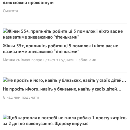
язик можна проковтнути
Смакота
Жінки 55+, припиніть робити ці 5 помилок і ніхто вас не
називатиме зневажливо “тітеньками”
Можна сміливо попрощатися з нудними шаблонами
Не просіть нічого, навіть у близьких, навіть у своїх дітей…
Є над чим подумати