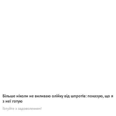
Більше ніколи не виливаю олійку від шпротів: показую, що я
з неї готую
Готуйте з задоволенням!