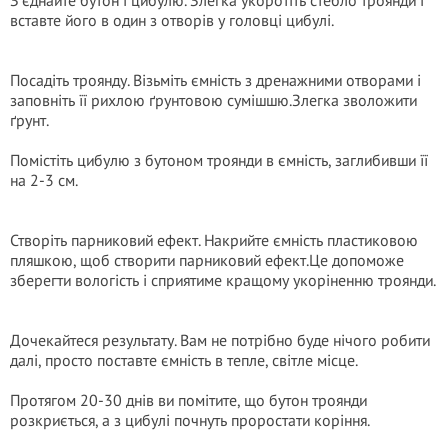
З’єднайте бутон і цибулю. Злегка укоротіть стебло троянди і
вставте його в один з отворів у головці цибулі.
Посадіть троянду. Візьміть ємність з дренажними отворами і
заповніть її рихлою ґрунтовою сумішшю.Злегка зволожити
ґрунт.
Помістіть цибулю з бутоном троянди в ємність, заглибивши її
на 2-3 см.
Створіть парниковий ефект. Накрийте ємність пластиковою
пляшкою, щоб створити парниковий ефект.Це допоможе
зберегти вологість і сприятиме кращому укоріненню троянди.
Дочекайтеся результату. Вам не потрібно буде нічого робити
далі, просто поставте ємність в тепле, світле місце.
Протягом 20-30 днів ви помітите, що бутон троянди
розкриється, а з цибулі почнуть проростати коріння.