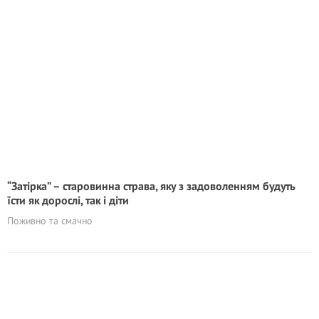
“Затірка” – старовинна страва, яку з задоволенням будуть
їсти як дорослі, так і діти
Поживно та смачно