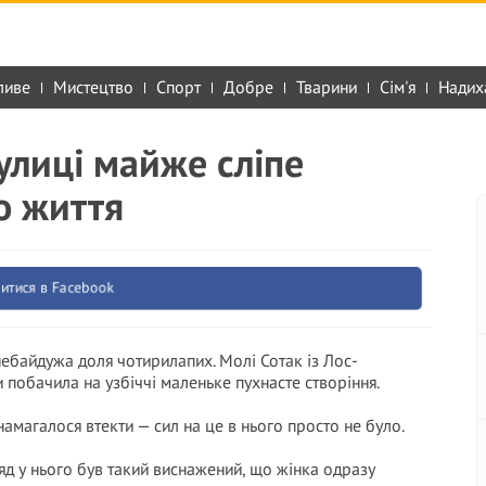
ливе
Мистецтво
Спорт
Добре
Тварини
Сім'я
Надих
улиці майже сліпе
о життя
итися в Facebook
 небайдужа доля чотирилапих. Молі Сотак із Лос-
побачила на узбіччі маленьке пухнасте створіння.
 намагалося втекти — сил на це в нього просто не було.
яд у нього був такий виснажений, що жінка одразу