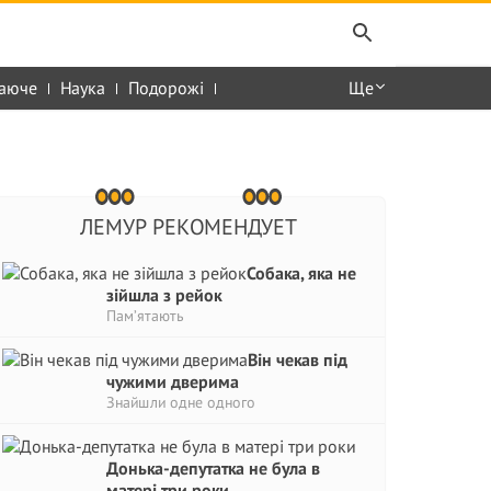
аюче
Наука
Подорожі
Ще
ЛЕМУР РЕКОМЕНДУЕТ
Собака, яка не
зійшла з рейок
Пам’ятають
Він чекав під
чужими дверима
Знайшли одне одного
Донька-депутатка не була в
матері три роки