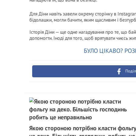
Для Діни навіть завели окрему сторінку в Instagr
бідолашки, могли бачити, яким щасливим і безтурб
Історія Діни — ще одне нагадування про те, що б
допомогти. Іноді для того, щоб врятувати чиєсь жи
БУЛО ЦІКАВО? РОЗ
Поділ
Якою стороною потрібно класти фольг