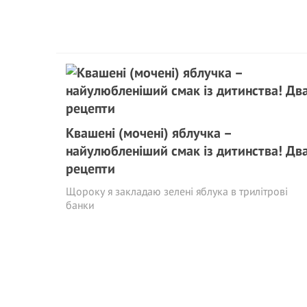
Квашені (мочені) яблучка –
найулюбленіший смак із дитинства! Дв
рецепти
Щороку я закладаю зелені яблука в трилітрові
банки