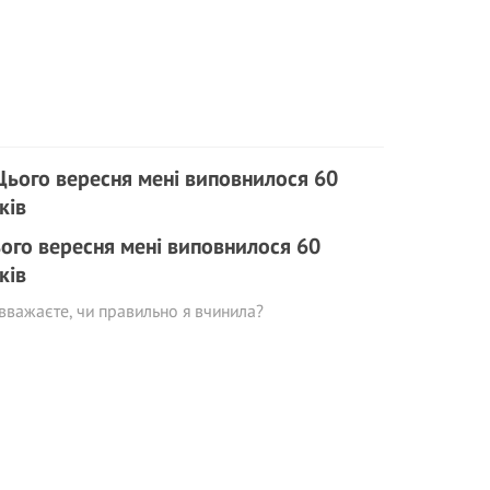
ого вересня мені виповнилося 60
ків
вважаєте, чи правильно я вчинила?