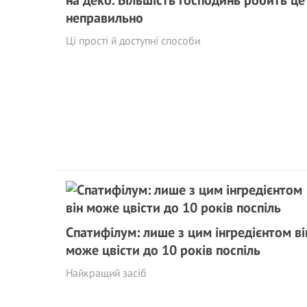
на деко. Більшість господинь робить це
неправильно
Ці прості й доступні способи
Спатифілум: лише з цим інгредієнтом ві
може цвісти до 10 років поспіль
Найкращий засіб