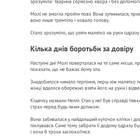
зрозуміла: тварина серйозно хвора і без допомог
Молі не змогла пройти повз. Вона зупинилася, прис
воно лише тремтіло і ховало голову.
Стало зрозуміло, що узяти малятко на руки одразу
Кілька днів боротьби за довіру
Наступні дні Молі поверталася на те саме місце, 
показати, що не бажає йому зла.
Знадобилося чимало терпіння, перш ніж малятко по
жінці вдалося обережно взяти його на руки і відве
Кішечку назвали Неллі. Стан у неї був справді тяж
страх перед будь-яким дотиком.
Вона забивалася у найдальший куточок клітки і дов
піклувався. Саме тому забрати її додому одразу 
і хоча б трохи заспокоїтися.