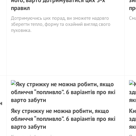
його, варто дотримуватися цих 3-х
зи
правил
пр
Дотримуючись цих порад, ви зможете надовго
См
зберегти тепло, форму та охайний вигляд свого
пуховика.
н
Яку стрижку не можна робити, якщо
Ки
обличчя “попливло”. 6 варіантів про які
зд
варто забути
як