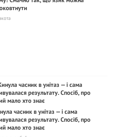
му! Смачно так, що язик можна
оковтнути
акота
нула часник в унітаз — і сама
ивувалася результату. Спосіб, про
ий мало хто знає