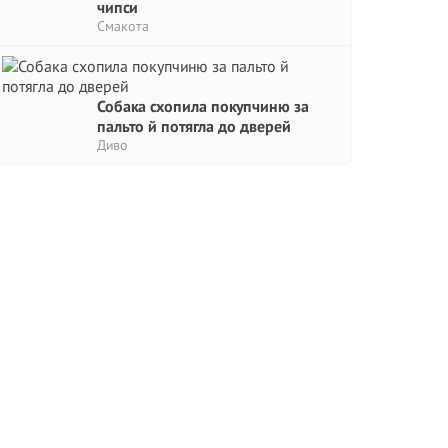
чипси
Смакота
Собака схопила покупчиню за
пальто й потягла до дверей
Диво