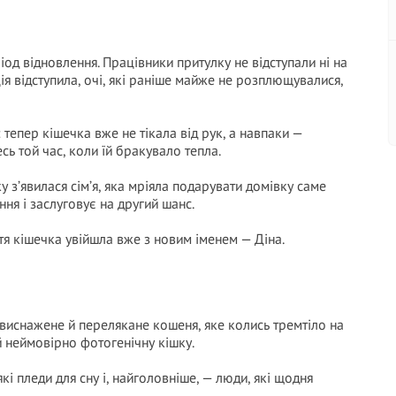
од відновлення. Працівники притулку не відступали ні на
ція відступила, очі, які раніше майже не розплющувалися,
 тепер кішечка вже не тікала від рук, а навпаки —
сь той час, коли їй бракувало тепла.
ку з’явилася сім’я, яка мріяла подарувати домівку саме
ня і заслуговує на другий шанс.
тя кішечка увійшла вже з новим іменем — Діна.
е виснажене й перелякане кошеня, яке колись тремтіло на
 й неймовірно фотогенічну кішку.
які пледи для сну і, найголовніше, — люди, які щодня