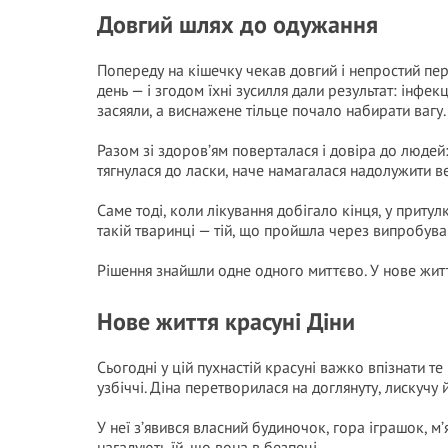
Довгий шлях до одужання
Попереду на кішечку чекав довгий і непростий пері
день — і згодом їхні зусилля дали результат: інфек
засяяли, а виснажене тільце почало набирати вагу.
Разом зі здоров’ям поверталася і довіра до людей:
тягнулася до ласки, наче намагалася надолужити ве
Саме тоді, коли лікування добігало кінця, у притул
такій тваринці — тій, що пройшла через випробуван
Рішення знайшли одне одного миттєво. У нове жит
Нове життя красуні Діни
Сьогодні у цій пухнастій красуні важко впізнати т
узбіччі. Діна перетворилася на доглянуту, лискучу
У неї з’явився власний будиночок, гора іграшок, м’
нагадують їй, що вона в безпеці.