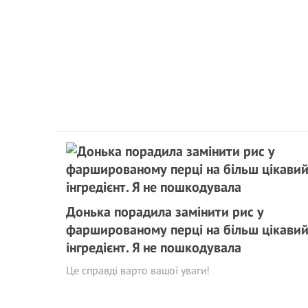
Донька порадила замінити рис у
фаршированому перці на більш цікави
інгредієнт. Я не пошкодувала
Це справді варто вашої уваги!