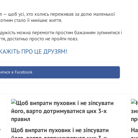
am — щоб усі, хто колись переживав за долю маленької
отним стало її нинішнє життя.
айдужість можна перемогти простим бажанням зупинитися і
ття, достатньо просто не пройти повз.
КАЖІТЬ ПРО ЦЕ ДРУЗЯМ!
итися в Facebook
у
Щоб випрати пуховик і не зіпсувати
На