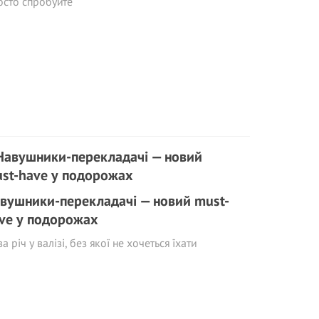
осто спробуйте
вушники-перекладачі — новий must-
ve у подорожах
а річ у валізі, без якої не хочеться їхати