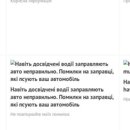
Корисна iнформація
Пр
На
Навіть досвідчені водії заправляють
ha
й
авто неправильно. Помилки на заправці,
Нов
які псують ваш автомобіль
Не повторюйте моїх помилок