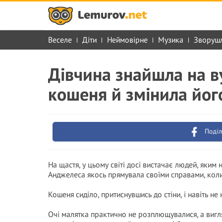
Веселе
Діти
Неймовірне
Музика
Зворуш
Дівчина знайшла на в
кошеня й змінила йог
Поділ
На щастя, у цьому світі досі вистачає людей, яким
Анджелеса якось прямувала своїми справами, коли 
Кошеня сиділо, притиснувшись до стіни, і навіть не
Очі малятка практично не розплющувалися, а вигл