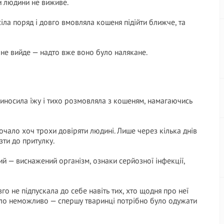
и людини не виживе.
іла поряд і довго вмовляла кошеня підійти ближче, та
 не вийде — надто вже воно було налякане.
приносила їжу і тихо розмовляла з кошеням, намагаючись
чало хоч трохи довіряти людині. Лише через кілька днів
зти до притулку.
кий — виснажений організм, ознаки серйозної інфекції,
го не підпускала до себе навіть тих, хто щодня про неї
було неможливо — спершу тваринці потрібно було одужати