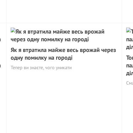
Як я втратила майже весь врожай через
одну помилку на городі
То
а
па
Тепер ви знаєте, чого уникати
ді
См