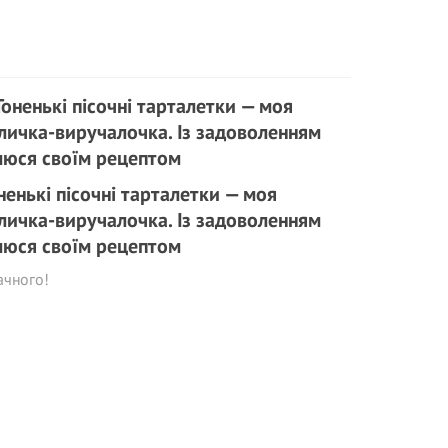
ненькі пісочні тарталетки — моя
личка-виручалочка. Із задоволенням
люся своїм рецептом
ачного!