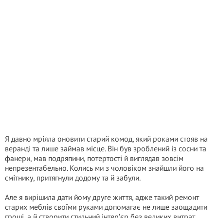
Я давно мріяла оновити старий комод, який роками стояв на
веранді та лише займав місце. Він був зроблений із сосни та
фанери, мав подряпини, потертості й виглядав зовсім
непрезентабельно. Колись ми з чоловіком знайшли його на
смітнику, притягнули додому та й забули.
Але я вирішила дати йому друге життя, адже такий ремонт
старих меблів своїми руками допомагає не лише заощадити
гроші, а й створити стильний інтер’єр без великих витрат.