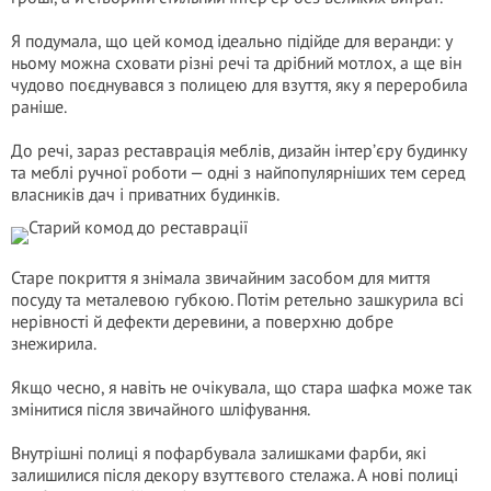
Я подумала, що цей комод ідеально підійде для веранди: у
ньому можна сховати різні речі та дрібний мотлох, а ще він
чудово поєднувався з полицею для взуття, яку я переробила
раніше.
До речі, зараз реставрація меблів, дизайн інтер’єру будинку
та меблі ручної роботи — одні з найпопулярніших тем серед
власників дач і приватних будинків.
Старе покриття я знімала звичайним засобом для миття
посуду та металевою губкою. Потім ретельно зашкурила всі
нерівності й дефекти деревини, а поверхню добре
знежирила.
Якщо чесно, я навіть не очікувала, що стара шафка може так
змінитися після звичайного шліфування.
Внутрішні полиці я пофарбувала залишками фарби, які
залишилися після декору взуттєвого стелажа. А нові полиці