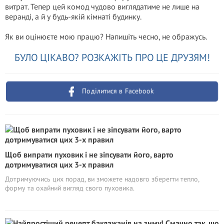
витрат. Тепер цей комод чудово виглядатиме не лише на
веранді, а й у будь-якій кімнаті будинку.
Як ви оцінюєте мою працю? Напишіть чесно, не ображусь.
БУЛО ЦІКАВО? РОЗКАЖІТЬ ПРО ЦЕ ДРУЗЯМ!
Поділитися в Facebook
Щоб випрати пуховик і не зіпсувати його, варто
дотримуватися цих 3-х правил
Дотримуючись цих порад, ви зможете надовго зберегти тепло,
форму та охайний вигляд свого пуховика.