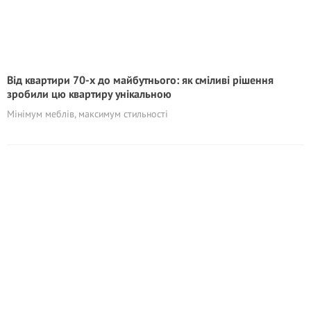
Від квартири 70-х до майбутнього: як сміливі рішення
зробили цю квартиру унікальною
Мінімум меблів, максимум стильності