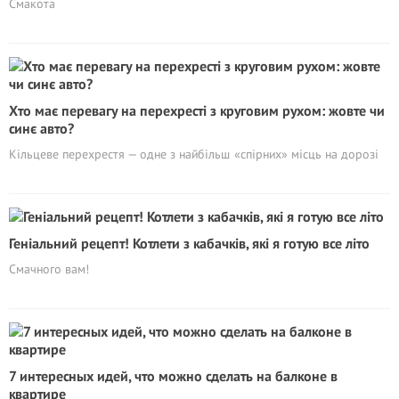
Смакота
Хто має перевагу на перехресті з круговим рухом: жовте чи
синє авто?
Кільцеве перехрестя — одне з найбільш «спірних» місць на дорозі
Геніальний рецепт! Котлети з кабачків, які я готую все літо
Смачного вам!
7 интересных идей, что можно сделать на балконе в
квартире