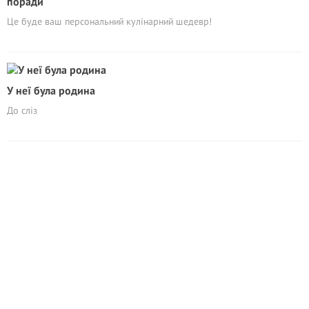
поради
Це буде ваш персональний кулінарний шедевр!
У неї була родина
До сліз