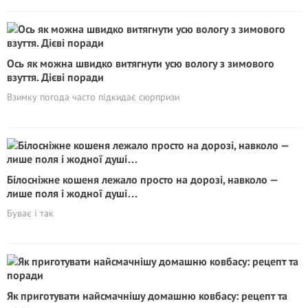
Ось як можна швидко витягнути усю вологу з зимового
взуття. Дієві поради
Взимку погода часто підкидає сюрпризи
Білосніжне кошеня лежало просто на дорозі, навколо —
лише поля і жодної душі…
Буває і так
Як приготувати найсмачнішу домашню ковбасу: рецепт та