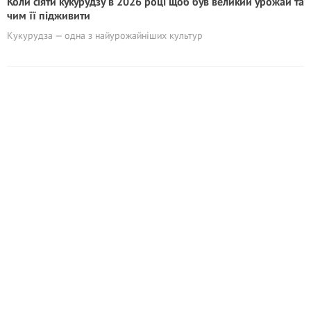
Коли сіяти кукурудзу в 2026 році щоб був великий урожай та
чим її підживити
Кукурудза — одна з найурожайніших культур