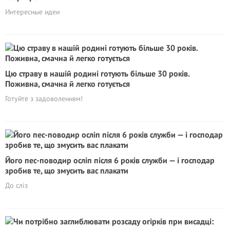
Интересные идеи
Цю страву в нашій родині готують більше 30 років.
Поживна, смачна й легко готується
Готуйте з задоволенням!
Його пес-поводир осліп після 6 років служби — і господар
зробив те, що змусить вас плакати
До сліз