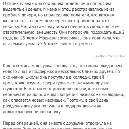
О своих планах она сообщила родителям и попросила
выделить ей деньги. И мама и отец расстраивались из-за
проблем дочери, но справедливо полагали, что детская
жестокость со временем перестанет травмировать их
девочку. Что она сама научиться принимать свою, вовсе не
отвратительную, внешность. Они попросили подождать еще 2
года, до 18-летия. Мэдисон согласилась, она понимала, что
для семьи сумма в 5,5 тысяч фунтов огромна.
FaceBook Madison Cain
Как вспоминает девушка, эти два года она жила ожиданием
нового лица и поддержкой нескольких близких друзей. По
окончании школы она поступила в колледж, где ей
предстояло изучать сферу туризма с тысячами других
студентов. В этот момент родители поняли, как сильно
нервничает их дочь, ожидая встречи с незнакомыми людьми,
как опасается новых насмешек. Поэтому, в свой день
рождения девушка получила в подарок деньги на
долгожданную ринопластику.
Перед операцией, она вместе с друзьями отдохнула на
курортах Греции, а в начале осени легла в клинику для