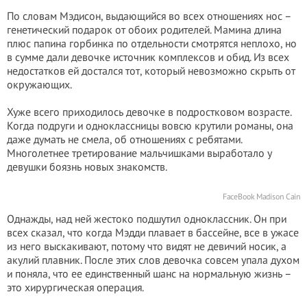
По словам Мэдисон, выдающийся во всех отношениях нос –
генетический подарок от обоих родителей. Мамина длина
плюс папина горбинка по отдельности смотрятся неплохо, но
в сумме дали девочке источник комплексов и обид. Из всех
недостатков ей достался тот, который невозможно скрыть от
окружающих.
Хуже всего приходилось девочке в подростковом возрасте.
Когда подруги и одноклассницы вовсю крутили романы, она
даже думать не смела, об отношениях с ребятами.
Многолетнее третирование мальчишками выработало у
девушки боязнь новых знакомств.
FaceBook Madison Cain
Однажды, над ней жестоко подшутил одноклассник. Он при
всех сказал, что когда Мэдди плавает в бассейне, все в ужасе
из него выскакивают, потому что видят не девичий носик, а
акулий плавник. После этих слов девочка совсем упала духом
и поняла, что ее единственный шанс на нормальную жизнь –
это хирургическая операция.