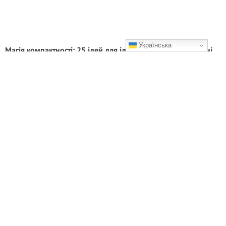
Українська
Магія компактності: 25 ідей для ідеальної маленької кухні
Можна вмістити все