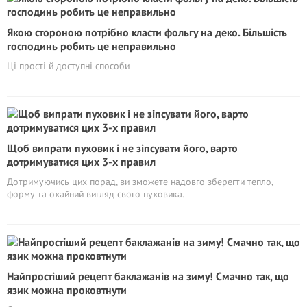
Якою стороною потрібно класти фольгу на деко. Більшість
господинь робить це неправильно
Ці прості й доступні способи
Щоб випрати пуховик і не зіпсувати його, варто
дотримуватися цих 3-х правил
Дотримуючись цих порад, ви зможете надовго зберегти тепло,
форму та охайний вигляд свого пуховика.
Найпростіший рецепт баклажанів на зиму! Смачно так, що
язик можна проковтнути