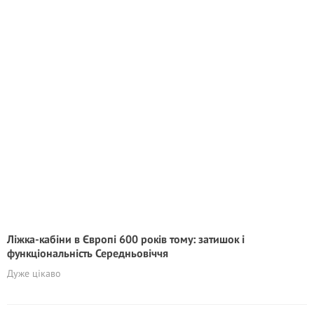
Ліжка-кабіни в Європі 600 років тому: затишок і
функціональність Середньовіччя
Дуже цікаво