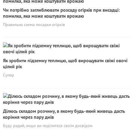
Чи потрібно заглиблювати розсаду огірків при висадці:
помилка, яка може коштувати врожаю
Правильна схема посадки огірків
Як зробити підземну теплицю, щоб вирощувати свіжі овочі
цілий рік
Супер
Ділюсь складом розчину, в якому будь-який живець дасть
коріння через пару днів
Буду радий, якщо ви поділитеся своїм досвідом