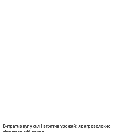
Витратив купу сил і втратив урожай: як агроволокно
зіпсувало мій город