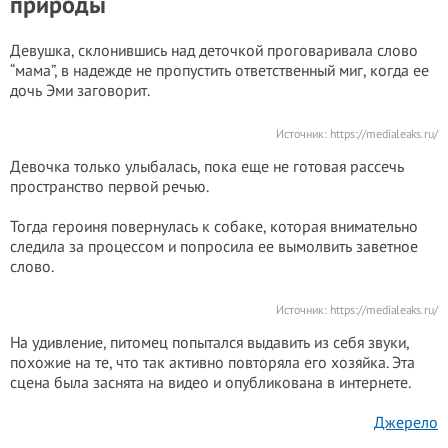
природы
Девушка, склонившись над деточкой проговаривала слово
“мама”, в надежде не пропустить ответственный миг, когда ее
дочь Эми заговорит.
Источник:
https://medialeaks.ru/
Девочка только улыбалась, пока еще не готовая рассечь
пространство первой речью.
Тогда героиня повернулась к собаке, которая внимательно
следила за процессом и попросила ее вымолвить заветное
слово.
Источник:
https://medialeaks.ru/
На удивление, питомец попытался выдавить из себя звуки,
похожие на те, что так активно повторяла его хозяйка. Эта
сцена была заснята на видео и опубликована в интернете.
Джерело