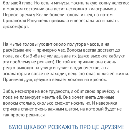
большой плюс. Но есть и минусы. Носить такую копну нелегко:
в мокром состоянии она весит несколько килограммов.
Первое время у Келли болели голова и шея, но потом
британская Рапунцель привыкла и перестала испытывать
дискомфорт.
На мытьё головы уходит около полутора часов, а на
расчёсывание – примерно час. Волосы всегда достают до
пола, как бы Зиба не укладывала их (даже высокие каблуки
эту проблему не решают). По той же причине она очень
редко выходит на улицу и гуляет в одиночестве, а на
эскалаторы и вовсе не заходит, ведь это опасно для её жизни.
Принимая душ, девушка вешает локоны на крючок.
Зиба, несмотря на все трудности, любит свою причёску и
пока не планирует менять её. Она хочет иметь длинные
волосы столько, сколько сможет носить их. И наверняка
стрижка станет очень важным шагом, на который будет не
так просто решиться.
БУЛО ЦІКАВО? РОЗКАЖІТЬ ПРО ЦЕ ДРУЗЯМ!