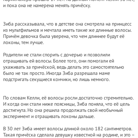
и пока она не намерена менять причёску.
Зиба рассказывала, что в детстве она смотрела на принцесс
из мультфильмов и мечтала иметь такие же длинные волосы.
Причём девочка была уверена, что чем длиннее будут её
локоны, тем лучше.
Родители не стали спорить с дочерью и позволили
отращивать ей волосы. Более того, они помогали ей
ухаживать за причёской, ведь делать это самостоятельно
было не так просто. Иногда Зиба разрешала маме
подстригать секущиеся кончики, но лишь немного.
По словам Келли, её волосы росли достаточно стремительно.
И когда они стали ниже поясницы, Зиба поняла, что её цель
достигнута. Но она решила продолжать свой необычный
эксперимент и отращивать локоны дальше.
В 30 лет Зиба имеет волосы длиной около 182 сантиметров.
Такая причёска сделала девушку известной на родине, и это –