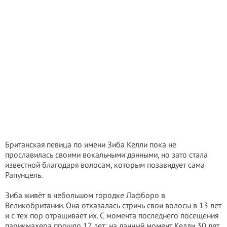
Британская певица по имени Зиба Келли пока не
прославилась своими вокальными данными, но зато стала
известной благодаря волосам, которым позавидует сама
Рапунцель.
Зиба живёт в небольшом городке Лафборо в
Великобритании. Она отказалась стричь свои волосы в 13 лет
и с тех пор отращивает их. С момента последнего посещения
парикмахера прошло 17 лет: на данный момент Келли 30 лет,