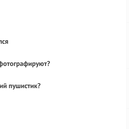
лся
с фотографируют?
кий пушистик?