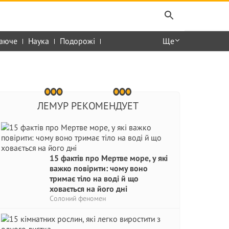
аюче
Наука
Подорожі
Ще
ЛЕМУР РЕКОМЕНДУЕТ
15 фактів про Мертве море, у які
важко повірити: чому воно
тримає тіло на воді й що
ховається на його дні
Солоний феномен