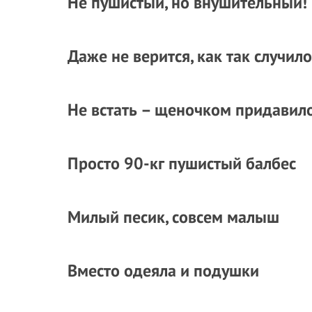
Не пушистый, но внушительный!
Даже не верится, как так случил
Не встать – щеночком придавил
Просто 90-кг пушистый балбес
Милый песик, совсем малыш
Вместо одеяла и подушки