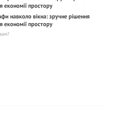
фи навколо вікна: зручне рішення
я економії простору
вам?