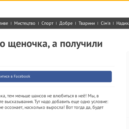
ливе
Мистецтво
Спорт
Добре
Тварини
Сім'я
Надих
о щеночка, а получили
итися в Facebook
ка, тем меньше шансов не влюбиться в неё! Мы, в
те высказывания. Тут надо добавить еще одно условие:
е осознает, насколько выросла! Вот тогда да, будет