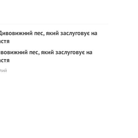
вовижний пес, який заслуговує на
стя
лий