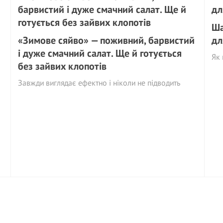
Ша
«Зимове сяйво» — поживний, барвистий
дл
і дуже смачний салат. Ще й готується
Як 
без зайвих клопотів
Завжди виглядає ефектно і ніколи не підводить