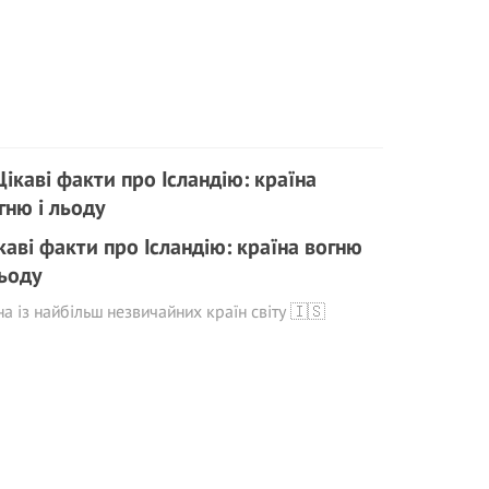
каві факти про Ісландію: країна вогню
льоду
а із найбільш незвичайних країн світу 🇮🇸