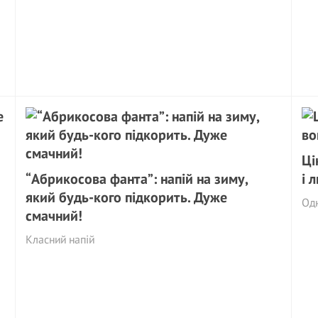
Ці
“Абрикосова фанта”: напій на зиму,
і 
який будь-кого підкорить. Дуже
Одн
смачний!
Класний напій