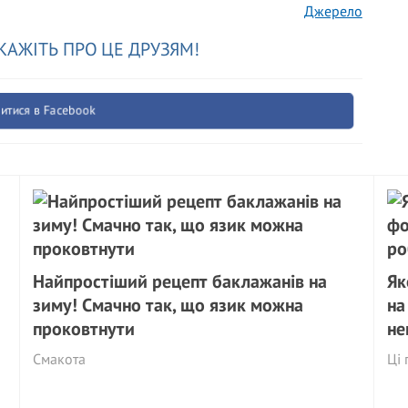
Джерело
КАЖІТЬ ПРО ЦЕ ДРУЗЯМ!
итися в Facebook
Найпростіший рецепт баклажанів на
Як
зиму! Смачно так, що язик можна
на
проковтнути
не
Смакота
Ці 