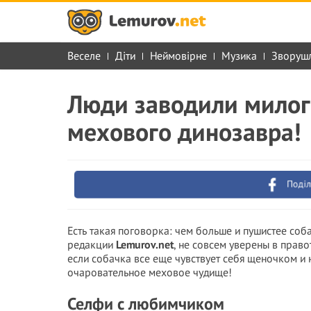
Веселе
Діти
Неймовірне
Музика
Зворуш
Люди заводили милог
мехового динозавра!
Поділ
Есть такая поговорка: чем больше и пушистее соба
редакции
Lemurov.net
, не совсем уверены в право
если собачка все еще чувствует себя щеночком и н
очаровательное меховое чудище!
Селфи с любимчиком