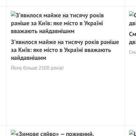
См
З’явилося майже на тисячу років раніше
дв
за Київ: яке місто в Україні вважають
См
найдавнішим
Йому більше 2500 років!