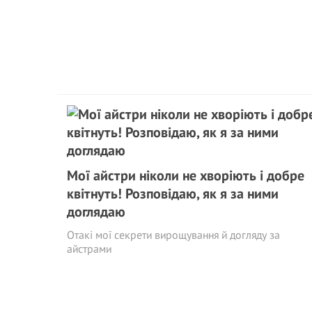
Мої айстри ніколи не хворіють і добре
квітнуть! Розповiдаю, як я за ними
доглядаю
Отакі мої секрети вирощування й догляду за
айстрами