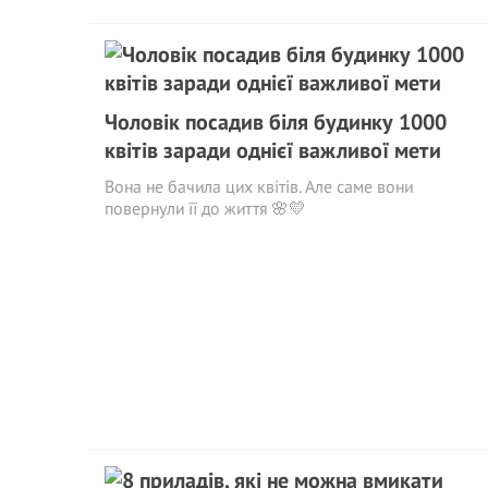
Чоловік посадив біля будинку 1000
квітів заради однієї важливої мети
Вона не бачила цих квітів. Але саме вони
повернули її до життя 🌸💛