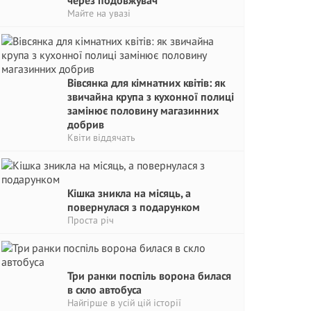
через подовжувач
Майте на увазі
Вівсянка для кімнатних квітів: як
звичайна крупа з кухонної полиці
замінює половину магазинних
добрив
Квіти віддячать
Кішка зникла на місяць, а
повернулася з подарунком
Проста річ
Три ранки поспіль ворона билася
в скло автобуса
Найгірше в усій цій історії