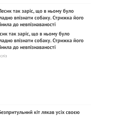
сик так заріс, що в ньому було
ладно впізнати собаку. Стрижка його
інила до невпізнаваності
сліз