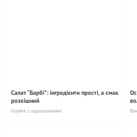
Салат “Барбі”: інгредієнти прості, а смак
Ос
розкішний
во
Готуйте з задоволенням!
Взи