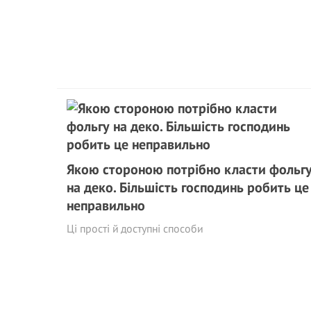
Якою стороною потрібно класти фольг
на деко. Більшість господинь робить це
неправильно
Ці прості й доступні способи