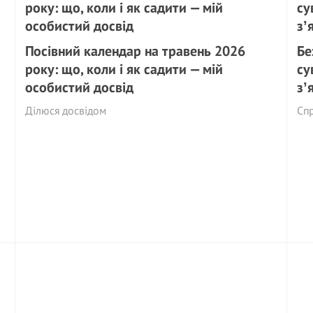
Посівний календар на травень 2026
Бе
року: що, коли і як садити — мій
су
особистий досвід
зʼ
Ділюся досвідом
Сп
и