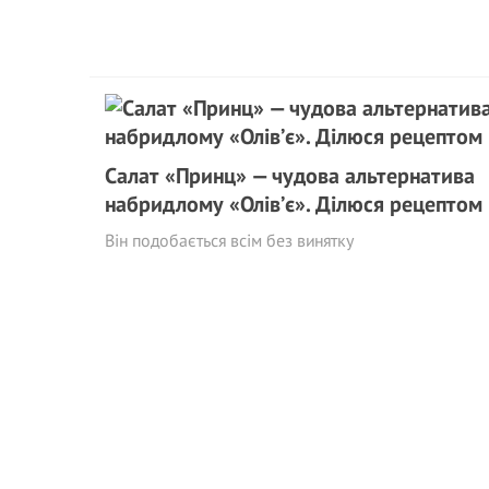
Салат «Принц» — чудова альтернатива
набридлому «Олів’є». Ділюся рецептом
Він подобається всім без винятку