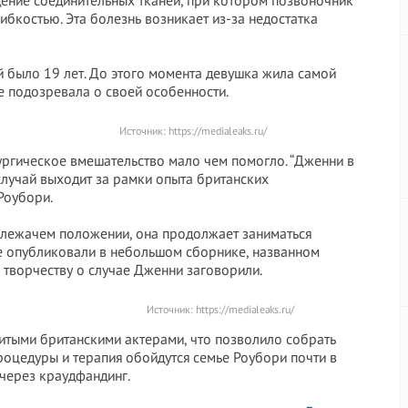
ние соединительных тканей, при котором позвоночник
ибкостью. Эта болезнь возникает из-за недостатка
й было 19 лет. До этого момента девушка жила самой
е подозревала о своей особенности.
Источник:
https://medialeaks.ru/
ргическое вмешательство мало чем помогло. “Дженни в
 случай выходит за рамки опыта британских
Роубори.
в лежачем положении, она продолжает заниматься
е опубликовали в небольшом сборнике, названном
я творчеству о случае Дженни заговорили.
Источник:
https://medialeaks.ru/
итыми британскими актерами, что позволило собрать
роцедуры и терапия обойдутся семье Роубори почти в
 через краудфандинг.