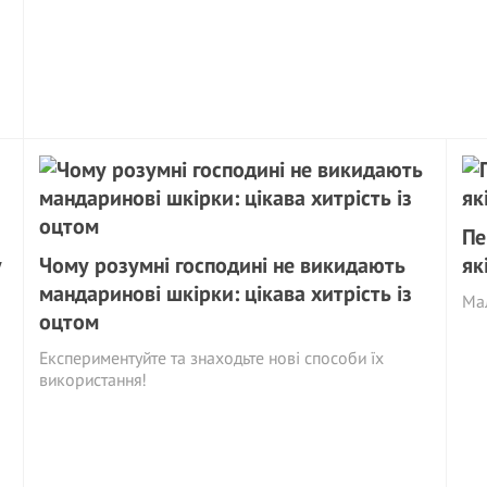
Пе
у
Чому розумні господині не викидають
як
мандаринові шкірки: цікава хитрість із
Мал
оцтом
Експериментуйте та знаходьте нові способи їх
використання!