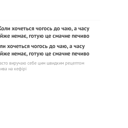
ли хочеться чогось до чаю, а часу
йже немає, готую це смачне печиво
часто виручаю себе цим швидким рецептом
ива на кефірі