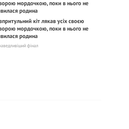
зпритульний кіт лякав усіх своєю
ворою мордочкою, поки в нього не
явилася родина
раведливіший фінал