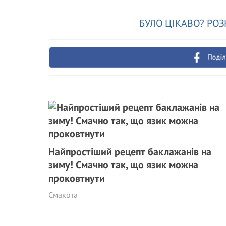
БУЛО ЦІКАВО? РОЗ
Поділ
Найпростіший рецепт баклажанів на
зиму! Смачно так, що язик можна
проковтнути
Смакота