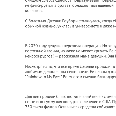
Синдром Элерса-Данлоса подразумевает поврежде
не фиксируется, а суставы обладают повышенной г
коллагена.
С болезнью Дженни Роубори столкнулась, когда е
обычной жизнью, училась в университете и даже н
В 2020 году девушка пережила операцию. Но хиру
постоянной агонии, но даже не может кричать. Ее
нейрохирургов”, — рассказала мама девушки, Энн 
Несмотря на то, что все время Дженни проводит 
любимым делом — она пишет стихи. Ее тексты даж
“Rainbow In My Eyes”. Во многом именно благодар
Для нее провели благотворительный вечер с имен
почти всю сумму для поездки на лечение в США. П
750 тысяч фунтов. Оставшиеся средства собирают