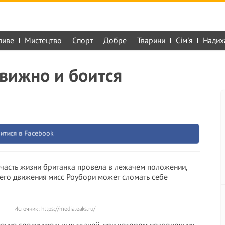
ливе
Мистецтво
Спорт
Добре
Тварини
Сім'я
Надих
вижно и боится
итися в Facebook
 часть жизни британка провела в лежачем положении,
шего движения мисс Роубори может сломать себе
Источник:
https://medialeaks.ru/