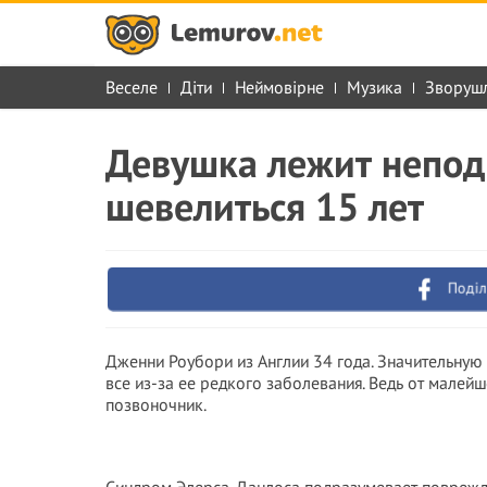
Веселе
Діти
Неймовірне
Музика
Зворуш
Девушка лежит непод
шевелиться 15 лет
Поділ
Дженни Роубори из Англии 34 года. Значительную
все из-за ее редкого заболевания. Ведь от малей
позвоночник.