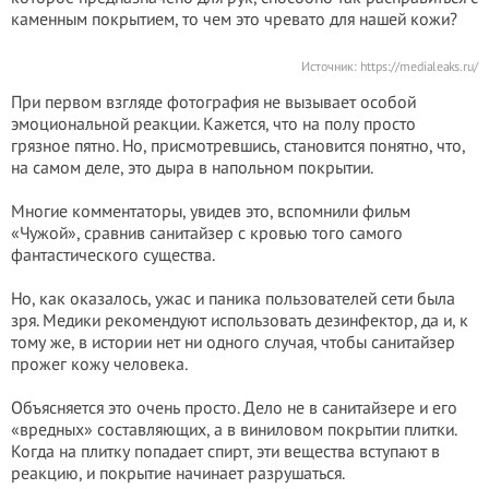
каменным покрытием, то чем это чревато для нашей кожи?
Источник:
https://medialeaks
.ru/
При первом взгляде фотография не вызывает особой
эмоциональной реакции. Кажется, что на полу просто
грязное пятно. Но, присмотревшись, становится понятно, что,
на самом деле, это дыра в напольном покрытии.
Многие комментаторы, увидев это, вспомнили фильм
«Чужой», сравнив санитайзер с кровью того самого
фантастического существа.
Но, как оказалось, ужас и паника пользователей сети была
зря. Медики рекомендуют использовать дезинфектор, да и, к
тому же, в истории нет ни одного случая, чтобы санитайзер
прожег кожу человека.
Объясняется это очень просто. Дело не в санитайзере и его
«вредных» составляющих, а в виниловом покрытии плитки.
Когда на плитку попадает спирт, эти вещества вступают в
реакцию, и покрытие начинает разрушаться.