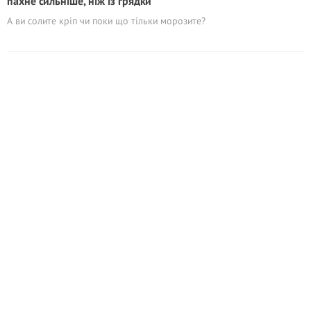
пахне сильніше, ніж із грядки
А ви солите кріп чи поки що тільки морозите?