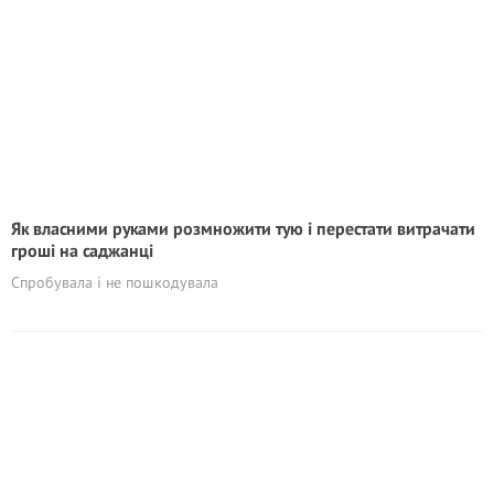
Як власними руками розмножити тую і перестати витрачати
гроші на саджанці
Спробувала і не пошкодувала