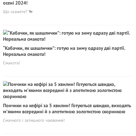
осені 2024!
Що скажете? 🐎
“Кабачки, як шашлички”: готую на зиму одразу дві партії.
Нереальна смакота!
Cмакота!
Пончики на кефірі за 5 хвилин! Готуються швидко, виходять
м’якими всередині й з апетитною золотистою скоринкою
Смачного і затишного чаювання!