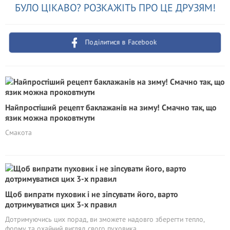
БУЛО ЦІКАВО? РОЗКАЖІТЬ ПРО ЦЕ ДРУЗЯМ!
Поділитися в Facebook
Найпростіший рецепт баклажанів на зиму! Смачно так, що
язик можна проковтнути
Смакота
Щоб випрати пуховик і не зіпсувати його, варто
дотримуватися цих 3-х правил
Дотримуючись цих порад, ви зможете надовго зберегти тепло,
форму та охайний вигляд свого пуховика.