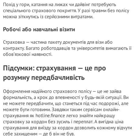
Похід у гори, катання на лижах чи дайвінг потребують
спеціального страхового покриття. У разі травми без полісу
можна зіткнутись із серйозними витратами.
Робочі або навчальні візити
Страховка — частина пакету документів для візи або
контракту. Багато роботодавців та університетів вимагають її
обов’язкової наявності.
Підсумки: страхування — це про
розумну передбачливість
Оформлення надійного страхового полісу — це не зайва
формальність, а крок до впевненості у будь-якій ситуації. Ви
не можете передбачити, що станеться під час подорожі, але
можете бути готовими. Завдяки таким сервісам онлайн-
страхування як hotline.finance легко знайти найкращу
страховку за кордон без зусиль і переплат. А вигідна ціна
страхування для виїзду за кордон дозволить кожному відчути
себе захищеним — де б він не був.