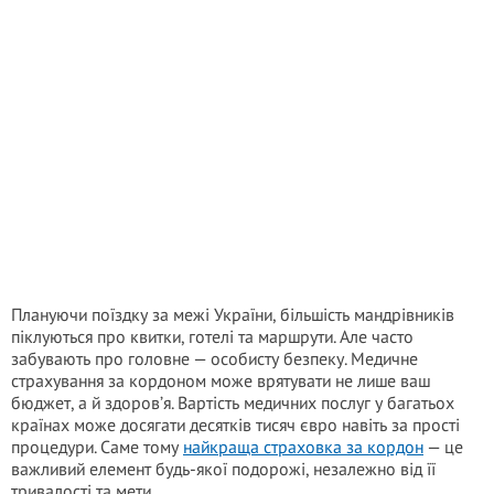
Плануючи поїздку за межі України, більшість мандрівників
піклуються про квитки, готелі та маршрути. Але часто
забувають про головне — особисту безпеку. Медичне
страхування за кордоном може врятувати не лише ваш
бюджет, а й здоров’я. Вартість медичних послуг у багатьох
країнах може досягати десятків тисяч євро навіть за прості
процедури. Саме тому
найкраща страховка за кордон
— це
важливий елемент будь-якої подорожі, незалежно від її
тривалості та мети.