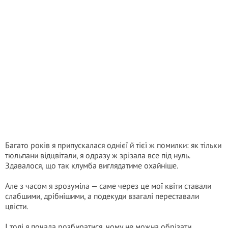
Багато років я припускалася однієї й тієї ж помилки: як тільки
тюльпани відцвітали, я одразу ж зрізала все під нуль.
Здавалося, що так клумба виглядатиме охайніше.
Але з часом я зрозуміла — саме через це мої квіти ставали
слабшими, дрібнішими, а подекуди взагалі переставали
цвісти.
І тоді я почала розбиратися, чому не можна обрізати