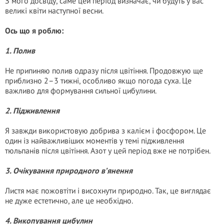
З мого досвіду, саме цей період визначає, чи будуть у вас
великі квіти наступної весни.
Ось що я роблю:
1. Полив
Не припиняю полив одразу після цвітіння. Продовжую ще
приблизно 2–3 тижні, особливо якщо погода суха. Це
важливо для формування сильної цибулини.
2. Підживлення
Я завжди використовую добрива з калієм і фосфором. Це
один із найважливіших моментів у темі підживлення
тюльпанів після цвітіння. Азот у цей період вже не потрібен.
3. Очікування природного в’янення
Листя має пожовтіти і висохнути природно. Так, це виглядає
не дуже естетично, але це необхідно.
4. Викопування цибулин