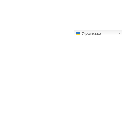
Українська
Мама все продала і вирішила переїхати до нас, але
попоредити нас про це забула
А як би ви поставились до такого рішення мами?