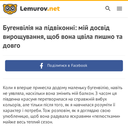
Бугенвілія на підвіконні: мій досвід
вирощування, щоб вона цвіла пишно та
довго
Поділитися в Facebook
Коли я вперше принесла додому маленьку бугенвілію, навіть
не уявляла, наскільки вона змінить мій балкон. З часом ця
південна красуня перетворилася на справжній вибух
кольорів, але тільки після того, як я навчилася розуміти її
характер і потреби. Тож розповім, як я доглядаю свою
улюбленицю, щоб вона радувала яскравими «пелюстками»
майже весь теплий сезон.