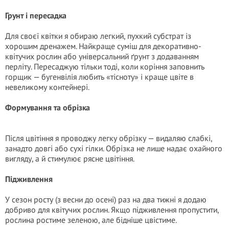
Грунт і пересадка
Для своєї квітки я обираю легкий, пухкий субстрат із
хорошим дренажем. Найкраще суміш для декоративно-
квітучих рослин або універсальний ґрунт з додаванням
перліту. Пересаджую тільки тоді, коли коріння заповнить
горщик — бугенвілія любить «тісноту» і краще цвіте в
невеликому контейнері.
Формування та обрізка
Після цвітіння я проводжу легку обрізку — видаляю слабкі,
занадто довгі або сухі гілки. Обрізка не лише надає охайного
вигляду, а й стимулює рясне цвітіння.
Підживлення
У сезон росту (з весни до осені) раз на два тижні я додаю
добриво для квітучих рослин. Якщо підживлення пропустити,
рослина ростиме зеленою, але бідніше цвістиме.