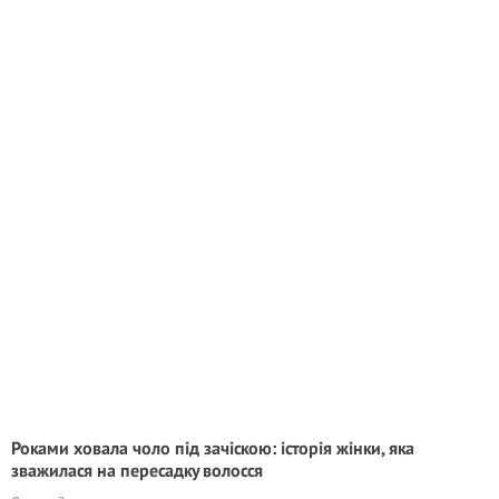
Роками ховала чоло під зачіскою: історія жінки, яка
зважилася на пepeсадкy волосся