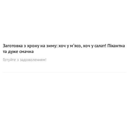
Заготовка з хрону на зиму: хоч у мʼясо, хоч у салат! Пікантна
та дуже смачна
Готуйте з задоволенням!