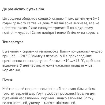
Де розмістити бугенвілію
Ця рослина обожнює сонце. Я ставлю її там, де мінімум 5–6
годин прямого світла на день. У півтіні вона виживає, але не
цвіте так рясно. Якщо плануєте тримати її на відкритому
повітрі — чудово! Свіже повітря і тепло їй тільки на користь.
Температура
Бугенвілія – справжня теплолюбка. Влітку почувається чудово
при +22…+28 °C. Узимку я переношу її в прохолодніше
приміщення з температурою близько +10…+15 °C, щоб вона
відпочила. У цей час листя може частково опадати — це
нормально.
Полив
Мій головний секрет — помірність. Я поливаю тільки після
того, як верхній шар ґрунту добре просохне. Перелив для
бугенвілії небезпечний: коріння швидко загниває. Влітку
полив частіший, узимку — майже мінімальний.