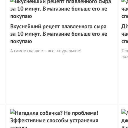
Вкуснейший рецепт плавленного сыра
Ді
за 10 минут. В магазине больше его не
ча
покупаю
сп
А самое главное – все натуральное!
Теп
но