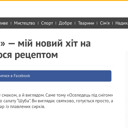
ливе
Мистецтво
Спорт
Добре
Тварини
Сім'я
Надих
» — мій новий хіт на
люся рецептом
итися в Facebook
 смаком, а й виглядом. Саме тому «Оселедець під снігом»
алату “Шуба”. Вн виглядає святково, готується просто, а
ар із плавлених сирків.