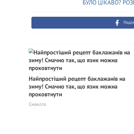
БУЛО ЦІКАВО? РОЗ
Поділ
Найпростіший рецепт баклажанів на
зиму! Смачно так, що язик можна
проковтнути
Смакота