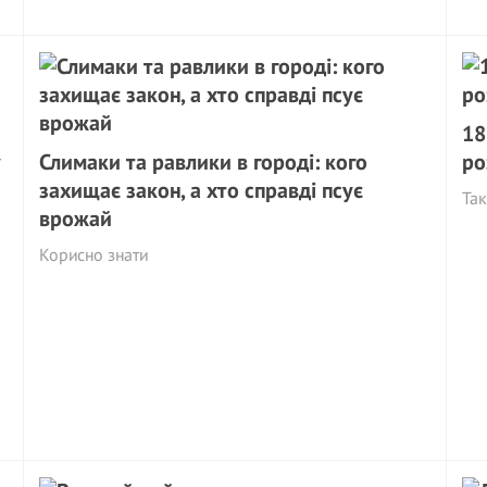
18
у
Слимаки та равлики в городі: кого
ро
захищає закон, а хто справді псує
Так
врожай
Корисно знати