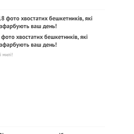
 фото хвостатих бешкетників, які
зфарбують ваш день!
і милі!