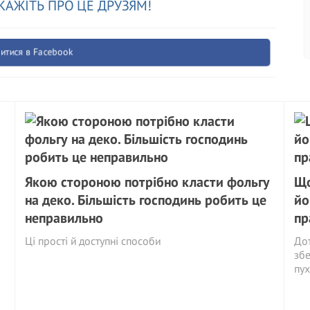
КАЖІТЬ ПРО ЦЕ ДРУЗЯМ!
итися в Facebook
Якою стороною потрібно класти фольгу
Що
на деко. Більшість господинь робить це
йо
неправильно
пр
Ці прості й доступні способи
Дот
збе
пух