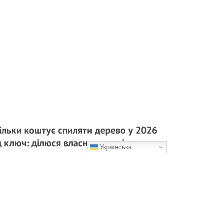
ільки коштує спиляти дерево у 2026
д ключ: ділюся власним досвідом
Українська
о стоїте перед таким самим вибором — не
ніть