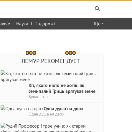
аюче
Наука
Подорожі
Ще
ЛЕМУР РЕКОМЕНДУЕТ
Кіт, якого ніхто не хотів: як
семипалий Гриць врятував мене
Буває і так
Одна душа на двох
Одна душа на двох