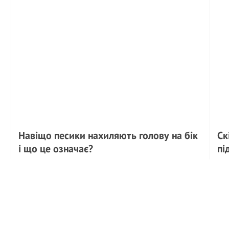
Навіщо песики нахиляють голову на бік
Ск
і що це означає?
пі
Що ж насправді означає такий жест?
Якщ
тяг