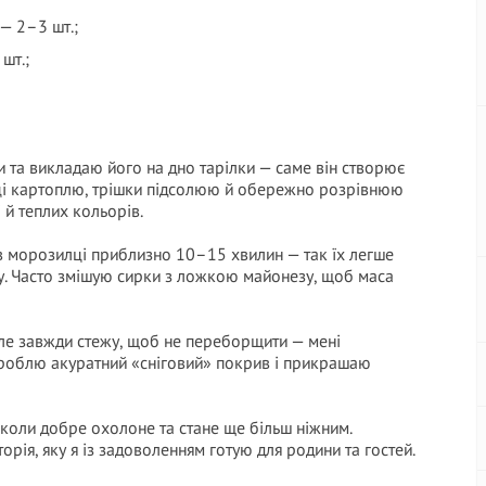
— 2–3 шт.;
шт.;
 та викладаю його на дно тарілки — саме він створює
тці картоплю, трішки підсолюю й обережно розрівнюю
 й теплих кольорів.
 морозилці приблизно 10–15 хвилин — так їх легше
гу. Часто змішую сирки з ложкою майонезу, щоб маса
е завжди стежу, щоб не переборщити — мені
 роблю акуратний «сніговий» покрив і прикрашаю
коли добре охолоне та стане ще більш ніжним.
рія, яку я із задоволенням готую для родини та гостей.