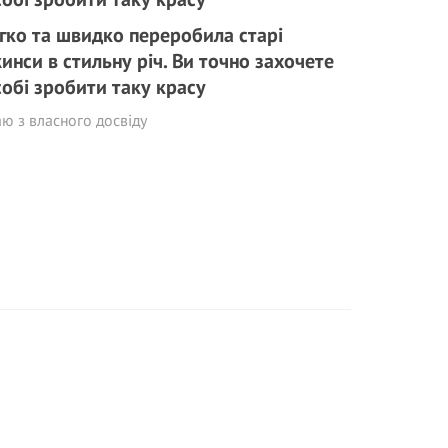
гко та швидко переробила старі
инси в стильну річ. Ви точно захочете
собі зробити таку красу
ю з власного досвіду