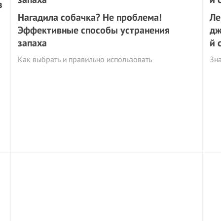
з
Нагадила собачка? Не проблема!
Ле
Эффективные способы устранения
дж
запаха
й 
Как выбрать и правильно использовать
Зна