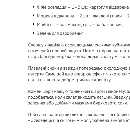
Філе оселедця — 1–2 шт.; картопля відварена 
Морква відварена — 2 шт.; плавлені сирки — 2 
Майонез — за смаком; сіль — за бажанням;
Зелень для оздоблення
Спершу я нарізаю оселедець маленькими кубиками
насичений солоний акцент. Потім натираю на тер
шар. Далі йде морква — вона додає салату м’якості
Плавлені сирки я завжди попередньо охолоджую в
натерти. Саме цей шар створює ефект м’якого сні
стала ніжною та добре трималася зверху.
Кожен шар змащую тоненьким шаром майонезу, ал
подобається, коли салат виходить легшим. Зверху
зеленню або дрібними мазками бурякового соку.
Цей салат завжди викликає захоплення, особливо 
«Оселедець під снігом» — моя улюблена зимова істо