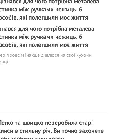
знався для чого потрібна металева
стинка між ручками ножиць. 6
особів, які полегшили моє життя
ер я зовсім інакше дивлюся на свої кухонні
жиці