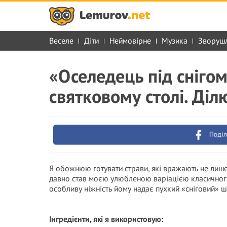
Веселе
Діти
Неймовірне
Музика
Зворуш
«Оселедець під снігом
святковому столі. Ді
Поділ
Я обожнюю готувати страви, які вражають не лише
давно став моєю улюбленою варіацією класичного с
особливу ніжність йому надає пухкий «сніговий» ш
Інгредієнти, які я використовую: