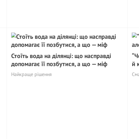
Стоїть вода на ділянці: що насправді
“Ч
допомагає її позбутися, а що — міф
й 
Найкраще рішення
См