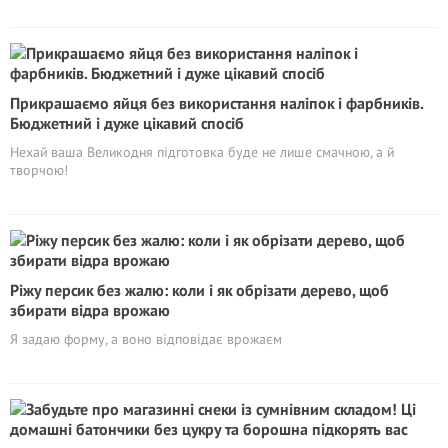
Прикрашаємо яйця без використання наліпок і фарбників.
Бюджетний і дуже цікавий спосіб
Нехай ваша Великодня підготовка буде не лише смачною, а й
творчою!
Piжу персик без жалю: коли і як обрізати дерево, щоб
збирати відра врожаю
Я задаю форму, а воно відповідає врожаєм