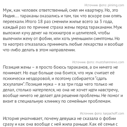
Источник фото:
pinimg.com
Муж, как человек ответственный, снял им квартиру. Но, это
Индия… тараканы оказались и там, так что вскоре они опять
переехали. Итого 18 раз сменили жилье всего за 3 года,
каждый раз по причине страха жены перед тараканами. Муж
выложил кучу денег на психиатров и целителей, чтобы
вылечили жену от фобии, или хоть уменьшили симптомы. Но
та наотрез отказалась принимать любые лекарства и вообще
что-либо делать в этом направлении.
Источник фото:
mustsharenews.com
Позиция жены – я просто боюсь тараканов, а он ничего не
понимает. Но еще больше она боится, что муж считает её
психически нездоровой, и поэтому собирается “сдать
эскулапам”. Позиция мужа – я за три года чего только не
делал, столько натерпелся, но она не хочет идти навстречу,
вообще ничего не делает для решения проблемы. Не помог и
визит в специальную клинику по семейным проблемам.
Источник фото:
karpachoff.com
История умалчивает, почему девушка не сказала о фобии
сразу и как она вообще с ней жила раньше. Как её семья с