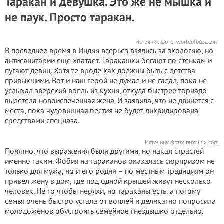
Таракан и девушка. Это же не мышка и
не паук. Просто таракан.
Источник фото:
worldofbuzz.com
В последнее время в Индии всерьез взялись за экологию, но
антисанитарии еще хватает. Таракашки бегают по стенкам и
пугают девиц. Хотя те вроде как должны быть с детства
привыкшими. Вот и наш герой не думал и не гадал, пока не
услыхал зверский вопль из кухни, откуда быстрее торнадо
вылетела новоиспеченная жена. И заявила, что не двинется с
места, пока чудовищная бестия не будет ликвидирована
средствами спецназа.
Источник фото:
terminix.com
Понятно, что выражения были другими, но накал страстей
именно таким. Фобия на тараканов оказалась сюрпризом не
только для мужа, но и его родни – по местным традициям он
привел жену в дом, где под одной крышей живут несколько
человек. Не то чтобы неряхи, но тараканы есть, а потому
семья очень быстро устала от воплей и деликатно попросила
молодоженов обустроить семейное гнездышко отдельно.