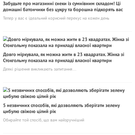
Забудьте про магазинні снеки із сумнівним складом! Ці
домашні батончики без цукру та борошна підкорять вас
Тепер у вас є ідеальний корисний перекус на кожен день
Довго міркувала, як можна жити в 23 квадратах. Жінка зі
Стокгольму показала на прикладі власної квартири
Деякі рішення викликають запитання…
5 незвичних способів, які дозволяють зберігати зелену
цибулю свіжою цілий рік
Обирайте той спосіб, що вам найзручніший