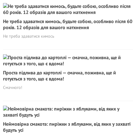
Не треба здаватися кимось, будьте собою, особливо після 60
років. 12 образів для вашого натхнення
Не треба здаватися кимось
Проста підлива до картоплі — смачна, поживна, ще й
готується з того, що є вдома!
Смачного!
Неймовірна смакота: пиріжки з яблуками, від яких у захваті
будуть усі