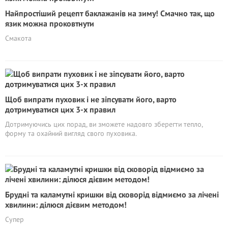
Найпростіший рецепт баклажанів на зиму! Смачно так, що
язик можна проковтнути
Смакота
Щоб випрати пуховик і не зіпсувати його, варто
дотримуватися цих 3-х правил
Дотримуючись цих порад, ви зможете надовго зберегти тепло,
форму та охайний вигляд свого пуховика.
Брудні та каламутні кришки від сковорід відмиємо за лічені
хвилини: ділюся дієвим методом!
Супер