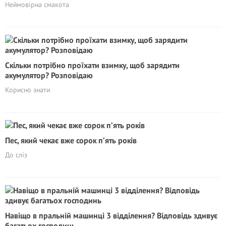
Неймовірна смакота
Скільки потрібно проїхати взимку, щоб зарядити
акумулятор? Розповідаю
Корисно знати
Пес, який чекає вже сорок п’ять років
До сліз
Навіщо в пральній машинці 3 відділення? Відповiдь здивує
багатьох господинь