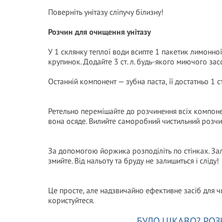
Поверніть унітазу сліпучу білизну!
Розчин для очищення унітазу
У 1 склянку теплої води всипте 1 пакетик лимонно
крупинок. Додайте 3 ст. л. будь-якого миючого зас
Останній компонент — зубна паста, її достатньо 1 ст.
Ретельно перемішайте до розчинення всіх компонен
вона осяде. Вилийте саморобний чистильний розчин
За допомогою йоржика розподіліть по стінках. Зал
змийте. Від нальоту та бруду не залишиться і сліду!
Це просте, але надзвичайно ефективне засіб для ч
користуйтеся.
БУЛО ЦІКАВО? РОЗ