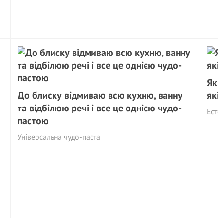
Як
До блиску відмиваю всю кухню, ванну
як
та відбілюю речі і все це однією чудо-
Ест
пастою
Універсальна чудо-паста