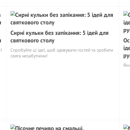
Сирні кульки без запікання: 5 ідей для
я
святкового столу
Ос
ід
!
Спробуйте ці ідеї, щоб здивувати гостей та зробити
ру
свята незабутніми!
Яки