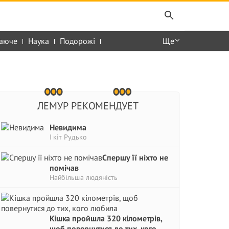
аюче
Наука
Подорожі
Ще
ЛЕМУР РЕКОМЕНДУЕТ
Невидима
І кіт Рудько
Спершу її ніхто не
помічав
Найбільша людяність
Кішка пройшла 320 кілометрів,
щоб повернутися до тих, кого