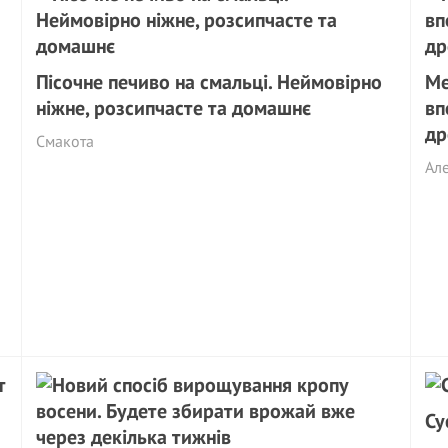
Пісочне печиво на смальці. Неймовірно
Ме
ніжне, розсипчасте та домашнє
вп
др
Смакота
Але
Су