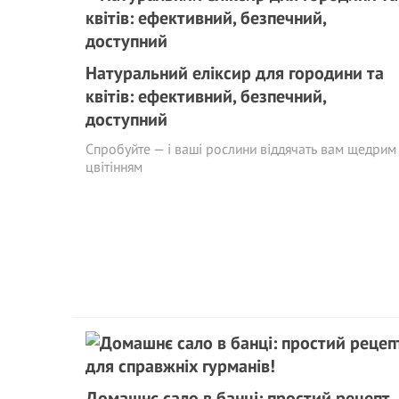
Натуральний еліксир для городини та
квітів: ефективний, безпечний,
доступний
Спробуйте — і ваші рослини віддячать вам щедрим
цвітінням
Домашнє сало в банці: простий рецепт