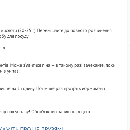
ї кислоти (20-25 г). Перемішайте до повного розчинення
обу для посуду.
 л.
тів. Може з’явитися піна — в такому разі зачекайте, поки
 в унітаз.
иште на 1 годину. Потім ще раз протріть йоржиком і
ищення унітазу! Обов’язково запишіть рецепт і
КАЖІТЬ ПРО ЦЕ ДРУЗЯМ!