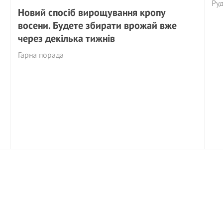
Руд
Новий спосіб вирощування кропу
восени. Будете збирати врожай вже
через декілька тижнів
Гарна порада