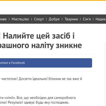
ливе
Мистецтво
Спорт
Добре
Тварини
Сім'я
Надих
 Налийте цей засіб і
рашногo наліту зникне
итися в Facebook
є чистотою! Досягти ідеальної білизни не так вже й
ги «хімії». Все, що необхідно для саморобного
дома! Результат здивує будь-яку господиню.