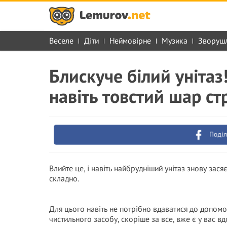
Веселе
Діти
Неймовірне
Музика
Зворуш
Блискуче білий унітаз!
навіть товстий шар ст
Поділ
Влийте це, і навіть найбрудніший унітаз знову зася
складно.
Для цього навіть не потрібно вдаватися до допомо
чистильного засобу, скоріше за все, вже є у вас в