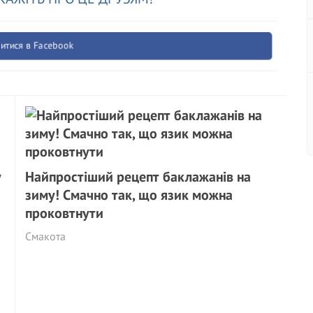
итися в Facebook
у
Найпростіший рецепт баклажанів на
зиму! Смачно так, що язик можна
проковтнути
Смакота