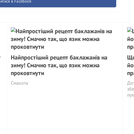
итися в Facebook
у
Найпростіший рецепт баклажанів на
Що
зиму! Смачно так, що язик можна
йо
проковтнути
пр
Смакота
Дот
збе
пух