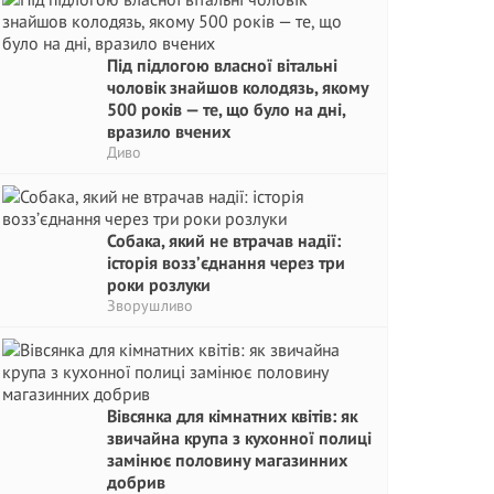
Під підлогою власної вітальні
чоловік знайшов колодязь, якому
500 років — те, що було на дні,
вразило вчених
Диво
Собака, який не втрачав надії:
історія возз’єднання через три
роки розлуки
Зворушливо
Вівсянка для кімнатних квітів: як
звичайна крупа з кухонної полиці
замінює половину магазинних
добрив