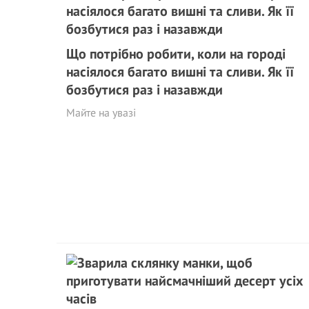
Що потрібно робити, коли на городі
насіялося багато вишні та сливи. Як її
бозбутися раз і назавжди
Майте на увазі