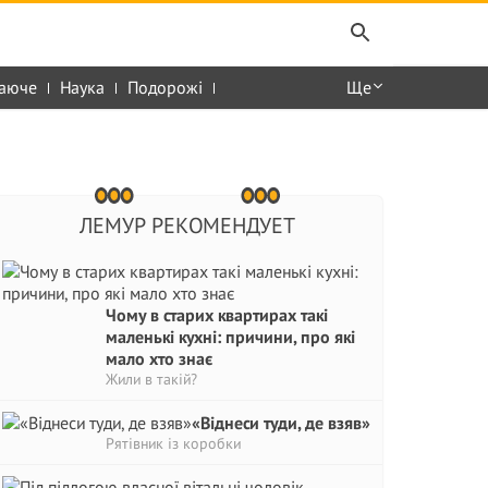
аюче
Наука
Подорожі
Ще
ЛЕМУР РЕКОМЕНДУЕТ
Чому в старих квартирах такі
маленькі кухні: причини, про які
мало хто знає
Жили в такій?
«Віднеси туди, де взяв»
Рятівник із коробки