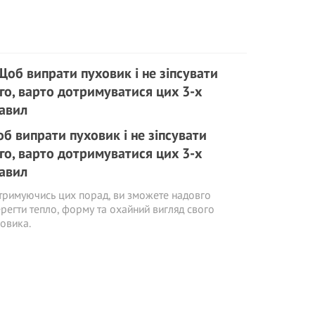
б випрати пуховик і не зіпсувати
го, варто дотримуватися цих 3-х
авил
римуючись цих порад, ви зможете надовго
регти тепло, форму та охайний вигляд свого
овика.