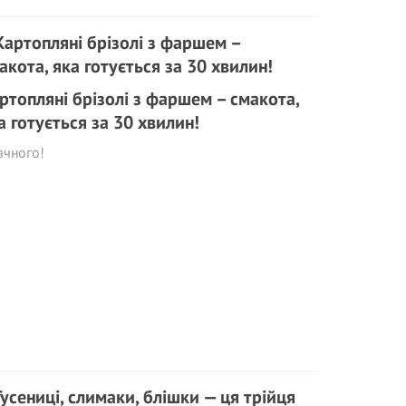
ртопляні брізолі з фаршем – смакота,
а готується за 30 хвилин!
ачного!