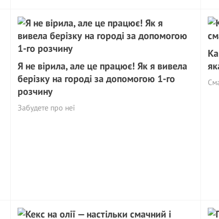
Ка
Я не вірила, але це працює! Як я вивела
як
берізку на городі за допомогою 1-го
См
розчину
Забудете про неї