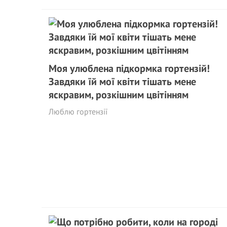
Моя улюблена підкормка гортензій!
Завдяки їй мої квіти тішать мене
яскравим, розкішним цвітінням
Люблю гортензії