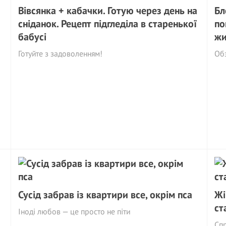
Вівсянка + кабачки. Готую через день на
Бл
сніданок. Рецепт підгледіла в cтapенької
по
бабусі
жи
Готуйте з задоволенням!
Об
Сусід забрав із квартири все, окрім пса
Жі
ст
Іноді любов — це просто не піти
Спр