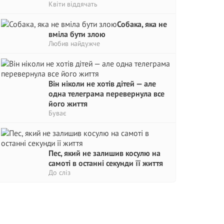
Квіти віддячать
Собака, яка не
вміла бути злою
Любив найдужче
Він ніколи не хотів дітей — але
одна телеграма перевернула все
його життя
Буває
Пес, який не залишив косулю на
самоті в останні секунди її життя
До сліз