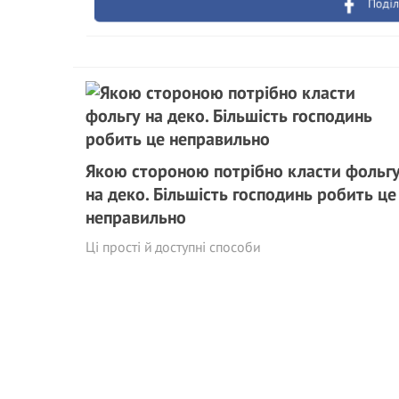
Поділ
Якою стороною потрібно класти фольг
на деко. Більшість господинь робить це
неправильно
Ці прості й доступні способи