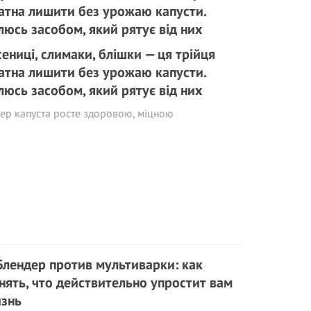
сениці, слимаки, блішки — ця трійця
атна лишити без урожаю капусти.
люсь засобом, який рятує від них
ер капуста росте здоровою, міцною