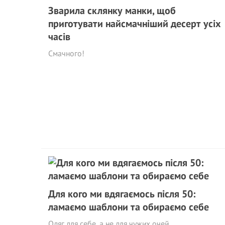
Зварила склянку манки, щоб
приготувати найсмачніший десерт усіх
часів
Смачного!
Для кого ми вдягаємось після 50:
ламаємо шаблони та обираємо себе
Одяг для себе, а не для чужих очей