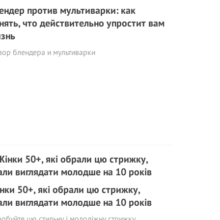
ендер против мультиварки: как
нять, что действительно упростит вам
знь
зор блендера и мультиварки
нки 50+, які обрали цю стрижку,
али виглядати молодше на 10 років
обуйте цю стильну і молодіжну стрижку