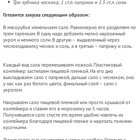
Три зубчика чеснока; 1 ст.л. паприки и 1.5 ст.л. соли.
Готовится закуска следующим образом:
В мясорубке измельчаем сало. Равномерно его разделяем по
трем тарелкам. В одну надо добавить мелко нарезанный
укроп и немного соли. В другую – выдавленный через
чеснокодавилку чеснок и соль, а в третью – паприку и соль.
Каждый вид сала перемешиваем ложкой. Пластиковый
контейнер застилаем пищевой пленкой. На его дно
выкладываем сало с паприкой, дальше сало с чесноком, оно
у нас как раз белого цвета, финальный слой – сало с
укропом.
Накрываем сало пищевой пленкой или просто крышкой от
контейнера и ставим его в морозилку на 5 часов.
Получившееся сало спустя это время удобно извлечь из
контейнера благодаря пищевой пленке и нарезать тонкими
кусочками.
Лучше всего оно сочетается с черным хлебом. Готовьте с