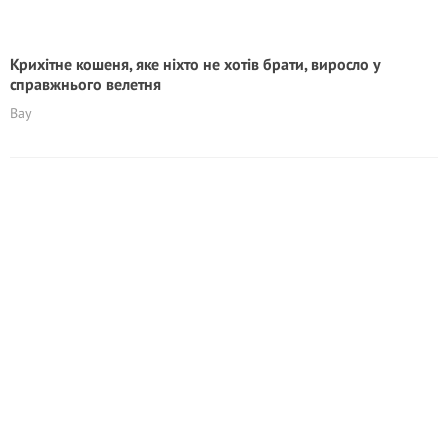
Крихітне кошеня, яке ніхто не хотів брати, виросло у
справжнього велетня
Вау