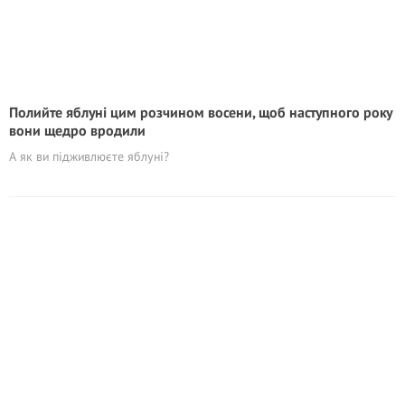
Полийте яблуні цим розчином восени, щоб наступного року
вони щедро вродили
А як ви пiдживлюєте яблуні?