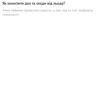
Як захистити дах та сходи від льоду?
Зима повинна приносити радість, а про лід та сніг подбають
технології!