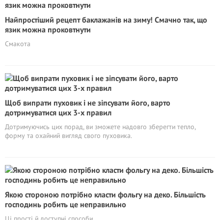
Найпростіший рецепт баклажанів на зиму! Смачно так, що
язик можна проковтнути
Смакота
Щоб випрати пуховик і не зіпсувати його, варто
дотримуватися цих 3-х правил
Дотримуючись цих порад, ви зможете надовго зберегти тепло,
форму та охайний вигляд свого пуховика.
Якою стороною потрібно класти фольгу на деко. Більшість
господинь робить це неправильно
Ці прості й доступні способи