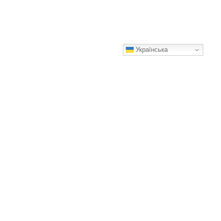
Українська
Макове диво без запікання: таке смачне, що хоч щодня
готуй! Рідні на руках носитимуть за нього
Смачного!