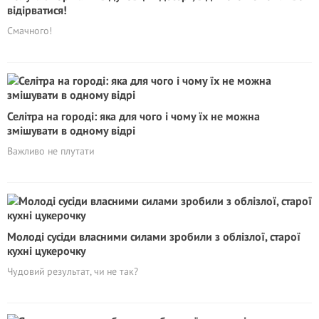
відірватися!
Смачного!
Селітра на городі: яка для чого і чому їх не можна
змішувати в одному відрі
Важливо не плутати
Молоді сусіди власними силами зробили з облізлої, старої
кухні цукерочку
Чудовий результат, чи не так?