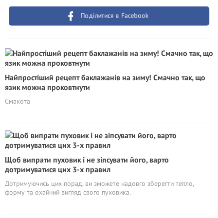
Поділитися в Facebook
Найпростіший рецепт баклажанів на зиму! Смачно так, що
язик можна проковтнути
Смакота
Щоб випрати пуховик і не зіпсувати його, варто
дотримуватися цих 3-х правил
Дотримуючись цих порад, ви зможете надовго зберегти тепло,
форму та охайний вигляд свого пуховика.