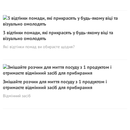
3 відтінки помади, які прикрасять у будь-якому віці та
візуально омолодять
Які відтінки помад ви обираєте щодня?
Змішайте розчин для миття посуду з 1 продуктом і
отримаєте відмінний засіб для прибирання
Відмінний засіб