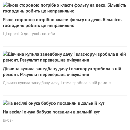
Якою стороною потрібно класти фольгу на деко. Більшість
господинь робить це неправильно
Ці прості й доступні способи
Дівчина купила занедбану дачу і власноруч зробила в ній
ремонт. Результат перевершив очікування
Дівчина купила занедбану дачу і сама зробила в ній ремонт
На весіллі онука бабусю посадили в дальній кут
Вибач