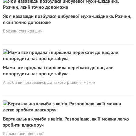
Як я назавжди позбулася цибулевої мухи-шкідника. Розчин,
який точно допоможе
Врожай став кращим
Мама все продала і вирішила переїхати до нас, але
попоредити нас про це забула
А як би ви поставились до такого рішення мами?
Вертикальна клумба з квітів. Розповідаю, як її можна легко
зробити власноруч
Як вам таке рішення?