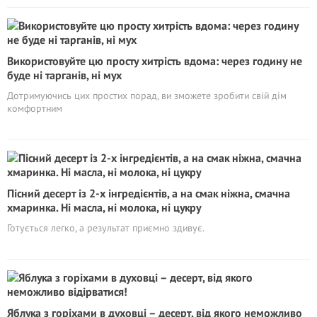
Використовуйте цю просту хитрість вдома: через годину не
буде ні тарганів, ні мух
Дотримуючись цих простих порад, ви зможете зробити свій дім
комфортним
Пісний десерт із 2-х інгредієнтів, а на смак ніжна, смачна
хмаринка. Ні масла, ні молока, ні цукру
Готується легко, а результат приємно здивує.
Яблука з горіхами в духовці – десерт, від якого неможливо