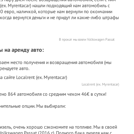
 (ex. Myrentacar) нашли подходящий нам автомобиль с
00 евро, наличкой, которые нам вернули по окончании
когда вернутся деньги и не придут ли какие-либо штрафы
В прокат мы взяли Volkswagen Passat
 на аренду авто:
раем место получения и возвращения автомобиля (мы
рендуете авто.
Localrent (ex. Myrentacar)
влено 864 автомобиля со средним чеком 46€ в сутки!
нительные опции. Мы выбирали:
дизель, очень хорошо сэкономите на топливе. Мы в своей
lkswagen Passat (2016 г). Полного бака дизеля нам с