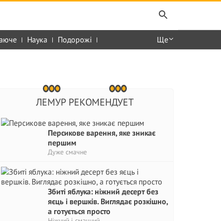
аюче
Наука
Подорожі
Ще
ЛЕМУР РЕКОМЕНДУЕТ
Персикове варення, яке зникає
першим
Дуже смачне
Збиті яблука: ніжний десерт без
яєць і вершків. Виглядає розкішно,
а готується просто
Ніжний і смачний