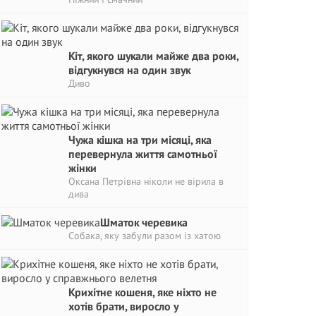
Кіт, якого шукали майже два роки,
відгукнувся на один звук
Диво
Чужа кішка на три місяці, яка
перевернула життя самотньої
жінки
Оксана Петрівна ніколи не вірила в
дива
Шматок черевика
Собака, яку забули разом із хатою
Крихітне кошеня, яке ніхто не
хотів брати, виросло у