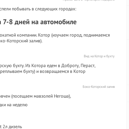
успели побывать в следующих городах:
 7-8 дней на автомобиле
рокатной компании. Котор (изучаем город, поднимаемся
ко-Которский залив).
Вид на Котор и бухту
скую бухту. Из Котора едем в Доброту, Пераст,
реплываем бухту) и возвращаемся в Котор
Боко-Которский залив
Ловчен (посещаем мавзолей Негоша),