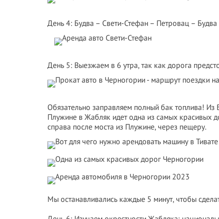
День 4: Будва – Свети-Стефан – Петровац – Будва
День 5: Выезжаем в 6 утра, так как дорога предст
Обязательно заправляем полный бак топлива! Из 
Плужине в Жабляк идет одна из самых красивых до
справа после моста из Плужине, через пещеру.
Мы останавливались каждые 5 минут, чтобы сдела
День 6: Изучаем окрестности Жабляка: националь