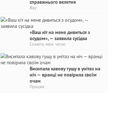
справжнього велетня
Вау
«Ваш кіт на мене дивиться з
осудом», — заявила сусідка
Скажіть мені чесно
Висипала кавову гущу в унітаз на
ніч — вранці не повірила своїм
очам
Працює