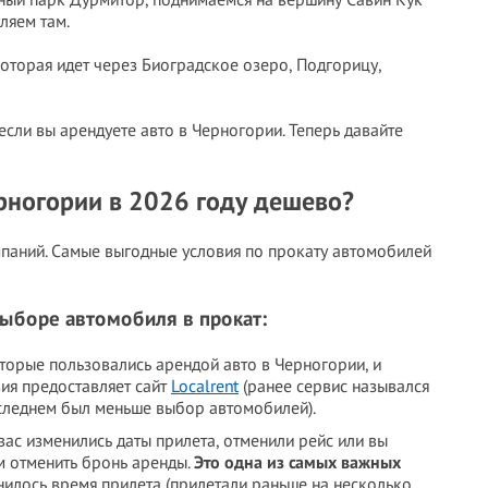
ляем там.
которая идет через Биоградское озеро, Подгорицу,
если вы арендуете авто в Черногории. Теперь давайте
рногории в 2026 году дешево?
паний. Самые выгодные условия по прокату автомобилей
выборе автомобиля в прокат:
торые пользовались арендой авто в Черногории, и
вия предоставляет сайт
Localrent
(ранее сервис назывался
 последнем был меньше выбор автомобилей).
вас изменились даты прилета, отменили рейс или вы
м отменить бронь аренды.
Это одна из самых важных
нилось время прилета (прилетали раньше на несколько