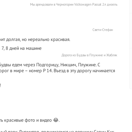
Мы арендовали в Черногории Volkswagen Passat 2л дизель
Свети-Стефан
оит долгая, но нереально красивая.
Дорога из Будвы в Плужине и Жабляк
Будвы едем через Подгорицу, Никшич, Плужине. С
рог в мире – номер P 14. Въезд в эту дорогу начинается
ть красивые фото и видео 😂.
ный парк Дурмитор, поднимаемся на вершину Савин Кук