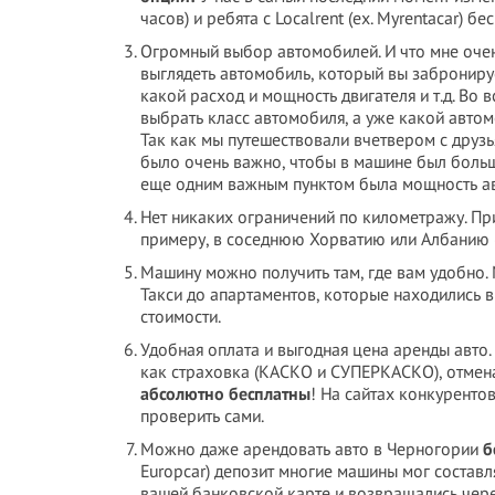
часов) и ребята с Localrent (ex. Myrentacar) 
Огромный выбор автомобилей. И что мне очен
выглядеть автомобиль, который вы забронируе
какой расход и мощность двигателя и т.д. Во
выбрать класс автомобиля, а уже какой автом
Так как мы путешествовали вчетвером с друзь
было очень важно, чтобы в машине был большо
еще одним важным пунктом была мощность ав
Нет никаких ограничений по километражу. При
примеру, в соседнюю Хорватию или Албанию (
Машину можно получить там, где вам удобно. М
Такси до апартаментов, которые находились в
стоимости.
Удобная оплата и выгодная цена аренды авто. 
как страховка (КАСКО и СУПЕРКАСКО), отмена
абсолютно бесплатны
! На сайтах конкурентов
проверить сами.
Можно даже арендовать авто в Черногории
б
Europcar) депозит многие машины мог составл
вашей банковской карте и возвращались чере