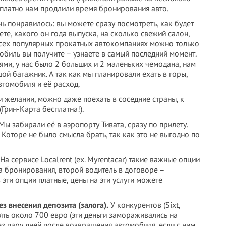
бесплатно нам продлили время бронирования авто.
ь понравилось: вы можете сразу посмотреть, как будет
те, какого он года выпуска, на сколько свежий салон,
 всех популярных прокатных автокомпаниях можно только
обиль вы получите – узнаете в самый последний момент.
ями, у нас было 2 больших и 2 маленьких чемодана, нам
й багажник. А так как мы планировали ехать в горы,
томобиля и её расход.
 желании, можно даже поехать в соседние страны, к
Грин-Карта бесплатна!).
ы забирали её в аэропорту Тивата, сразу по прилету.
 Которе не было смысла брать, так как это не выгодно по
На сервисе Localrent (ex. Myrentacar) такие важные опции
 бронирования, второй водитель в договоре –
 эти опции платные, цены на эти услуги можете
ез внесения депозита (залога).
У конкурентов (Sixt,
ять около 700 евро (эти деньги замораживались на
з пару дней после возвращения автомобиля, если с ним