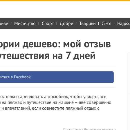
ливе
Мистецтво
Спорт
Добре
Тварини
Сім'я
Надих
ории дешево: мой отзыв
утешествия на 7 дней
итися в Facebook
зательно арендовать автомобиль, чтобы увидеть все
и на пляжах и путешествие на машине – две совершенно
и впечатлений, если совместите пляжный отдых с
Прокат авто в Черногории недорого