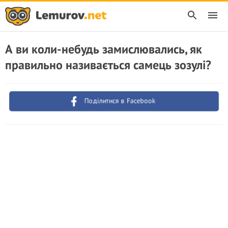
А ви коли-небудь замислювались, як
правильно називається самець зозулі?
Поділитися в Facebook