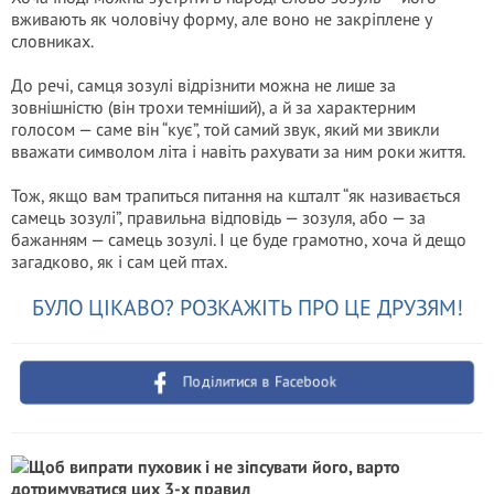
вживають як чоловічу форму, але воно не закріплене у
словниках.
До речі, самця зозулі відрізнити можна не лише за
зовнішністю (він трохи темніший), а й за характерним
голосом — саме він “кує”, той самий звук, який ми звикли
вважати символом літа і навіть рахувати за ним роки життя.
Тож, якщо вам трапиться питання на кшталт “як називається
самець зозулі”, правильна відповідь — зозуля, або — за
бажанням — самець зозулі. І це буде грамотно, хоча й дещо
загадково, як і сам цей птах.
БУЛО ЦІКАВО? РОЗКАЖІТЬ ПРО ЦЕ ДРУЗЯМ!
Поділитися в Facebook