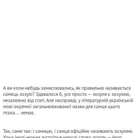
А ви коли-небудь замислювались, як правильно називається
самець зозулі? Здавалося б, усе просто — зозуля є зозулею,
незалежно від статі. Але насправді, у літературній українській
мові окремої загальновживаної назви для самця цього
птаха… немає.
Так, саме так: і самицю, і самця офіційно називають зозулею.
Хоча іноді можна зустріти в народі слово зозуль — його