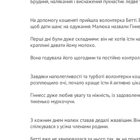
Брудний, наляканий і виснажений пухнастик ледве 
На допомогу кошеняті прийшла волонтерка Бетті. 
щоб дати шанс на одужання. Малюка назвали Гінн
Перші дні були дуже складними: він не хотів їсти н
краплині давати йому молоко.
Вона годувала його щогодини та постійно контрол
Завдяки наполегливості та турботі волонтерки ко
розплющило очі, почало краще їсти й активно ціка
Гіннесс дуже любив увагу та ніжність, із задоволе
тихенько муркочучи.
З кожним днем малюк ставав дедалі жвавішим. Він 
спілкувався з усіма членами родини.
Бетті вже не хвилювалася за нього так, як на поч