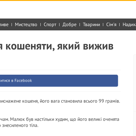
ливе
Мистецтво
Спорт
Добре
Тварини
Сім'я
Надих
рія кошеняти, який вижив
итися в Facebook
 виснажене кошеня, його вага становила всього 99 грамів.
очам. Малюк був настільки худим, що його великі оченята
 знесиленого тіла.