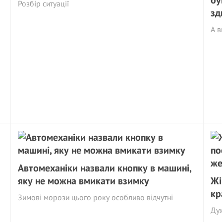
бу
Розбір ситуації
зд
А в
Автомеханіки назвали кнопку в машині,
яку не можна вмикати взимку
Жі
кр
Зимові морози цього року особливо відчутні
Ду