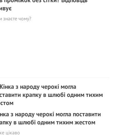
в проміжок без сітки? Відповідь
ивує
и знаєте чому?
нка з народу черокі могла поставити
апку в шлюбі одним тихим жестом
же цікаво