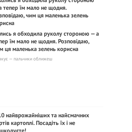
лись я обходила руколу стороною — а
пер їм мало не щодня. Розповідаю,
м ця маленька зелень корисна
акує — пальчики оближеш