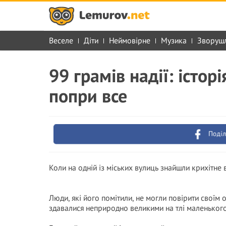
Веселе
Діти
Неймовірне
Музика
Зворуш
99 грамів надії: істо
попри все
Поділ
Коли на одній із міських вулиць знайшли крихітне
Люди, які його помітили, не могли повірити своїм 
здавалися неприродно великими на тлі маленького