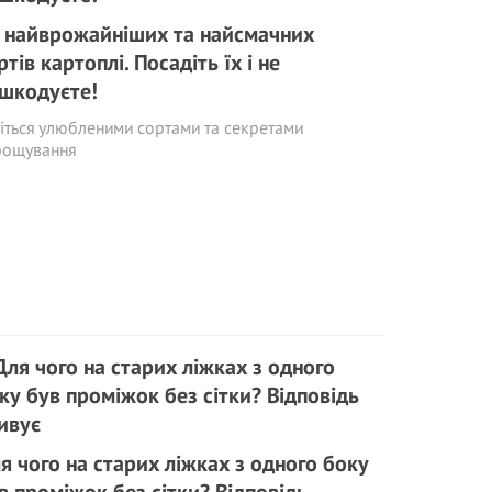
 найврожайніших та найсмачних
ртів картоплі. Посадіть їх і не
шкодуєте!
іться улюбленими сортами та секретами
рощування
я чого на старих ліжках з одного боку