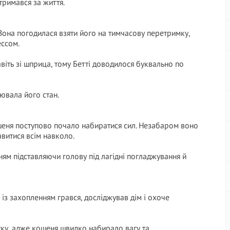
тримався за життя.
Вона погодилася взяти його на тимчасову перетримку,
ессом.
авіть зі шприца, тому Бетті доводилося буквально по
ювала його стан.
шеня поступово почало набиратися сил. Незабаром воно
витися всім навколо.
нням підставляючи голову під лагідні погладжування й
із захопленням грався, досліджував дім і охоче
атку, адже кошеня швидко набирало вагу та