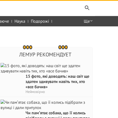
аюче
Наука
Подорожі
Ще
ЛЕМУР РЕКОМЕНДУЕТ
15 фото, які доводять: наш світ ще
здатен здивувати навіть тих, хто
«все бачив»
Неймовірно
Чи памʼятає собака, що її колись