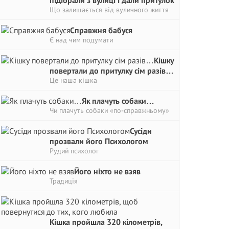
підібрали з вулиці і дали притулок
Що залишається від вуличного життя
Справжня бабуся
Є над чим подумати
Кішку
повертали до притулку сім разів…
Це наша кішка
Як плачуть собаки…
Чи плачуть собаки «по-справжньому»
Сусіди
прозвали його Психологом
Рудий психолог
Його ніхто не взяв
Традиція
Кішка пройшла 320 кілометрів,