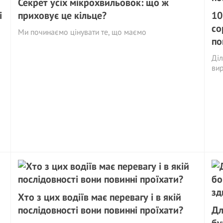
Секрет усіх мікрохвильовок: що ж
і
приховує це кільце?
10
со
Ми починаємо цінувати те, що маємо
по
Діл
ви
Хто з цих водіїв має перевагу і в якій
послідовності вони повинні проїхати?
Дл