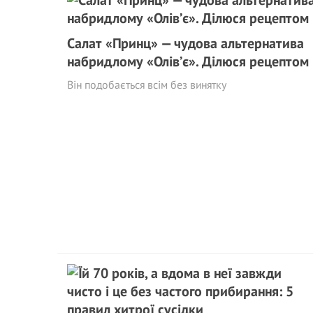
Салат «Принц» — чудова альтернатива
набридлому «Олів’є». Ділюся рецептом
Він подобається всім без винятку