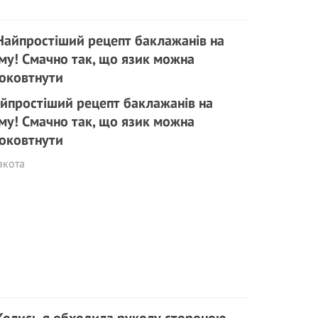
йпростіший рецепт баклажанів на
му! Смачно так, що язик можна
оковтнути
акота