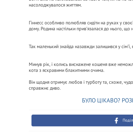
насолоджувалося життям.
Гіннесс особливо полюбляв сидіти на руках у своє
дому. Родина настільки прив’язалася до нього, що 
Так маленький знайда назавжди залишився у сім’ї,
Минув рік, і колись виснажене кошеня вже неможли
кота з яскравими блакитними очима.
Він щодня отримує любов і турботу та, схоже, чуд
справжнє диво.
БУЛО ЦІКАВО? РОЗ
Поділ