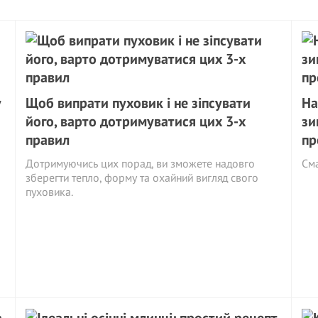
у
Щоб випрати пуховик і не зіпсувати
На
його, варто дотримуватися цих 3-х
зи
правил
пр
Дотримуючись цих порад, ви зможете надовго
См
зберегти тепло, форму та охайний вигляд свого
пуховика.