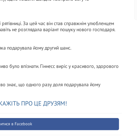
ї рятівниці. За цей час він став справжнім улюбленцем
навіть не розглядала варіант пошуку нового господаря.
 яка подарувала йому другий шанс.
во було впізнати. Гіннесс виріс у красивого, здорового
ово знає, що одного разу доля подарувала йому
КАЖІТЬ ПРО ЦЕ ДРУЗЯМ!
итися в Facebook