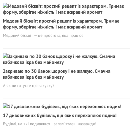
Медовий бісквіт: простий рецепт із характером. Тримає
форму, зберігає ніжність і має яскравий аромат
Медовий бісквіт — це простота, яка працює
Закриваю по 30 банок щороку і не жалкую. Смачна
кабачкова ікра без майонезу
А як ви готуєте цю закуску?
17 дивовижних будівель, від яких перехоплює подих!
Будівлі, на які подивишся і запам’ятаєш назавжди!