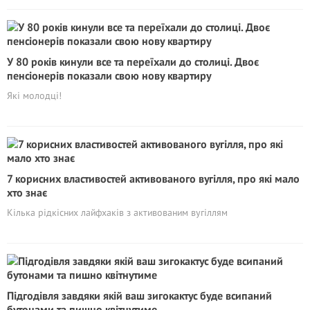
У 80 років кинули все та переїхали до столиці. Двоє
пенсіонерів показали свою нову квартиру
Які молодці!
7 корисних властивостей активованого вугілля, про які мало
хто знає
Кілька рідкісних лайфхаків з активованим вугіллям
Підгодівля завдяки якій ваш зигокактус буде всипаний
бутонами та пишно квітнутиме