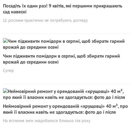
Посадіть їх один раз! 9 квітів, які першими прикрашають
сад навесні
Ці рослини практично не потребують догляду
Чим підживити помідори в серпні, щоб збирати гарний
врожай до середини осені
Супер
Неймовірний ремонт у орендованій «хрущовці» 40 м², про
який її власник навіть не здогадується: фото до і після
На втілення змін знадобилося близько пів року