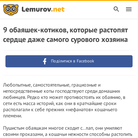
9 обаяшек-котиков, которые растопят
сердце даже самого сурового хозяина
Поділитися в Facebook
Любопытные, самостоятельные, грациозные и
непосредственные коты господствуют среди домашних
любимцев. Редко кто может противостоять их обаянию, в
сети есть масса историй, как они в кратчайшие сроки
располагали к себе прежних «нефанатов» кошачьего
племени.
Пушистым обаяшкам многое сходит с.. лап, они умиляют
своими проказами, а кошачьи нежности способны растопить