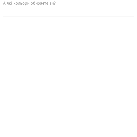
А які кольори обираєте ви?