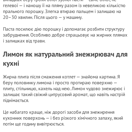
гелевої — і наношу її на пляму разом із невеликою кількістю
пральногo порошку. Злегка втираю пальцем і залишаю на
20–30 хвилин. Після цього — у машину.
Паста посилює дію порошку і допомагає розбити структуру
забруднення. Особливо добре спрацьовує на жирних плямах
і залишках від трави.
Лимон як натуральний знежирювач для
кухні
Жирна плита після смаження котлет — знайома картина. Я
беру половинку лимона і просто протираю поверхню —
плиту, стільницю, кахель над нею. Лимон чудово знежирює і
залишає такий свіжий цитрусовий аромат, що навіть настрій
піднімається.
Це набагато краще, ніж дорогі засоби для знежирення
кухонних поверхонь — і без різкого хімічного запаху, який
потім ще годину вивітрюється.