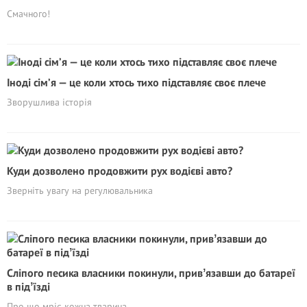
Смачного!
Іноді сім’я — це коли хтось тихо підставляє своє плече
Зворушлива історія
Куди дозволено продовжити рух водієві авто?
Зверніть увагу на регулювальника
Cліпого песика власники покинули, привʼязавши до батареї
в підʼїзді
Про що мріє кожна тварина