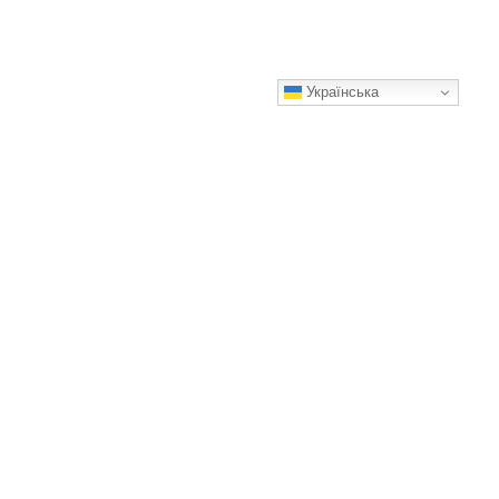
Українська
Навіщо розкладати лаврове листя на батареях.