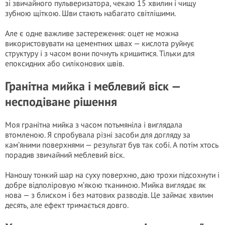
зі звичайного пульверизатора, чекаю 15 хвилин і чищу
зубною щіткою. Шви стають набагато світлішими.
Але є одне важливе застереження: оцет не можна
використовувати на цементних швах — кислота руйнує
структуру і з часом вони почнуть кришитися. Тільки для
епоксидних або силіконових швів.
Гранітна мийка і меблевий віск —
несподіване рішення
Моя гранітна мийка з часом потьмяніла і виглядала
втомленою. Я спробувала різні засоби для догляду за
кам’яними поверхнями — результат був так собі. А потім хтось
порадив звичайний меблевий віск.
Наношу тонкий шар на суху поверхню, даю трохи підсохнути і
добре відполіровую м’якою тканиною. Мийка виглядає як
нова — з блиском і без матових разводів. Це займає хвилин
десять, але ефект тримається довго.