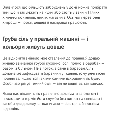
Виявилося, що більшість забруднень у домі можна прибрати
тим, що й так лежить на кухні або стоїть у ванній. Ніяких
хімічних коктейлів, ніяких магазинів. Ось мої перевірені
хитрощі — прості, дешеві й насправді працюють.
Груба сіль у пральній машині — і
кольори живуть довше
Це відкриття змінило моє ставлення до прання. Я додаю
жменю звичайної грубої кухонної солі прямо в барабан —
разом із більмом. Не в лоток, а саме в барабан. Сіль
допомагає зафіксувати барвники у тканині, тому речі після
прання залишаються такими самими яскравими, як були.
Особливо рятує темний одяг — він не вицвітає так швидко.
Якщо вас цікавить, як правильно доглядати за одягом і
продовжити термін його служби без витрат на спеціальні
засоби для догляду за тканинами — сіль це найпростіша
відповідь.