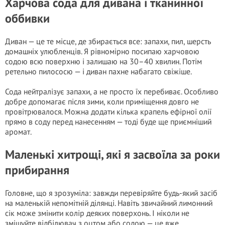
Харчова сода для дивана і тканинної
оббивки
Диван — це те місце, де збирається все: запахи, пил, шерсть
домашніх улюбленців. Я рівномірно посипаю харчовою
содою всю поверхню і залишаю на 30–40 хвилин. Потім
ретельно пилососю — і диван пахне набагато свіжіше.
Сода нейтралізує запахи, а не просто їх перебиває. Особливо
добре допомагає після зими, коли приміщення довго не
провітрювалося. Можна додати кілька крапель ефірної олії
прямо в соду перед нанесенням — тоді буде ще приємніший
аромат.
Маленькі хитрощі, які я засвоїла за роки
прибирання
Головне, що я зрозуміла: завжди перевіряйте будь-який засіб
на маленькій непомітній ділянці. Навіть звичайний лимонний
сік може змінити колір деяких поверхонь. І ніколи не
змішуйте відбілювач з оцтом або содою — це вже