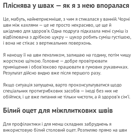
Пліснява у швах — як я з нею впоралася
Це, мабуть, найнеприємніше, з чим я стикалася у ванній. Чорні
шви між кахлями — це не просто некрасиво, це ще й
шкідливо для здоров’я. Одна подруга підказала мені суміш із
відбілювача з дрібкою цукру — цукор робить суміш густішою,
і вона не стікає з вертикальних поверхонь.
Я наношу її на шви пензликом, залишаю на годину, потім чищу
жорсткою щіткою. Головне — добре провітрювати
приміщення і обов’язково працювати в гумових рукавичках.
Результат дійсно видно вже після першого разу.
Якщо ситуація запущена, варто проконсультуватися щодо
спеціальних протигрибкових засобів — іноді без них не
обійтися, і це вже питання не тільки чистоти, а й здоров’я сім’ї.
Білий оцет для міжплиткових швів
Для профілактики і для менш складних забруднень я
використовую білий столовий оцет. Розпиляю прямо на шви