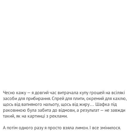
Чесно кажу — я довгий час витрачала купу грошей на всілякі
засоби для прибирання. Спрей для плити, окремий для кахлю,
щось від вапняного нальоту, щось від жиру… Шафка під
раковиною була забита до відмови, а результат — не завжди
такий, як на картинці з реклами.
А потім одного разу я просто взяла лимон. І все змінилося.