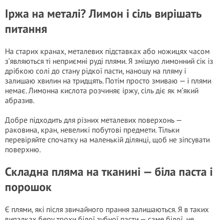
Іржа на металі? Лимон і сіль вирішать
питання
На старих кранах, металевих підставках або ножицях часом
з’являються ті неприємні руді плями. Я змішую лимонний сік із
дрібкою солі до стану рідкої пасти, наношу на пляму і
залишаю хвилин на тридцять. Потім просто змиваю — і плями
немає. Лимонна кислота розчиняє іржу, сіль діє як м’який
абразив.
Добре підходить для різних металевих поверхонь —
раковина, кран, невеликі побутові предмети. Тільки
перевіряйте спочатку на маленькій ділянці, щоб не зіпсувати
поверхню.
Складна пляма на тканині — біла паста і
порошок
Є плями, які після звичайного прання залишаються. Я в таких
випадках беру трохи білої зубної пасти — саме білої, не