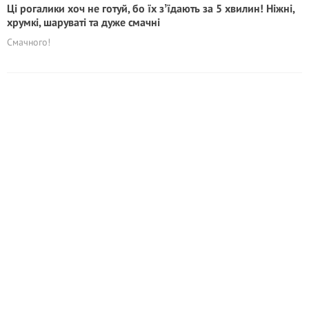
Ці рогалики хоч не готуй, бо їх зʼїдають за 5 хвилин! Ніжні,
хрумкі, шаруваті та дуже смачні
Смачного!