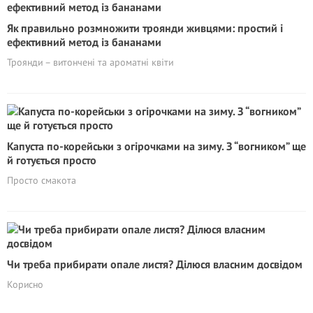
Як правильно розмножити троянди живцями: простий і
ефективний метод із бананами
Троянди – витончені та ароматні квіти
Капуста по-корейськи з огірочками на зиму. З “вогником” ще
й готується просто
Просто смакота
Чи треба прибирати опале листя? Дiлюся власним досвідом
Корисно