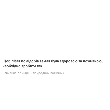
Щоб після помідорів земля була здоровою та поживною,
необхідно зробити тaк
Звичайна гірчиця — природний помічник