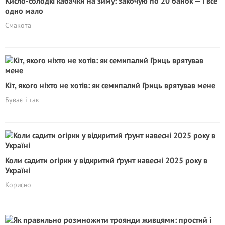
Кисло-солодкі кабачки на зиму: закочую по 20 банок — і все
одно мало
Смакота
Кіт, якого ніхто не хотів: як семипалий Гриць врятував мене
Буває і так
Коли садити огірки у відкритий ґрунт навесні 2025 року в
Україні
Корисно