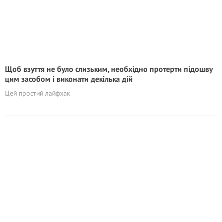
Щоб взуття не було слизьким, необхідно протерти підошву
цим засобом і виконати декілька дій
Цей простий лайфхак