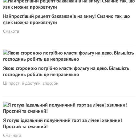
Найпростіший рецепт баклажанів на зиму! Смачно так, що
язик можна проковтнути
Смакота
Якою стороною потрібно класти фольгу на деко. Більшість
господинь робить це неправильно
Ці прості й доступні способи
Я готую ідеальний полуничний торт за лічені хвилини!
Простий та смачний!
Смачного!