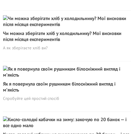
Чи можна зберігати хліб у холодильнику? Мої висновки
після місяця експериментів
А як зберігаєте хліб ви?
Як я повернула своїм рушникам білосніжний вигляд і
м’якість
Спробуйте цей простий спосіб