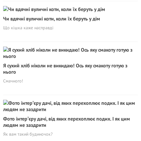
Чи вдячні вуличні коти, коли їх беруть у дім
Що кішка каже насправді
Я сухий хліб ніколи не викидаю! Ось яку смакоту готую з
нього
Смачного!
Фото інтерʼєру дачі, від яких перехоплює подих. І як цим
людям не заздрити
Як вам такий будиночок?