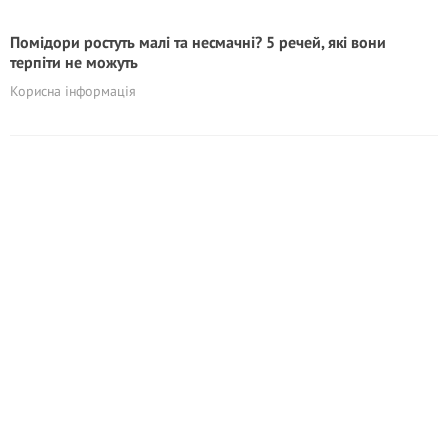
Помідори ростуть малі та несмачні? 5 речей, які вони
терпіти не можуть
Корисна інформація