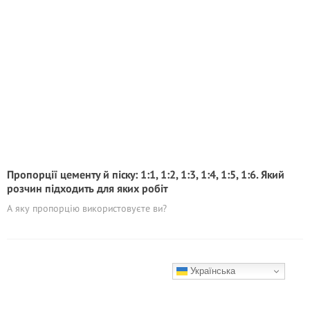
Пропорції цементу й піску: 1:1, 1:2, 1:3, 1:4, 1:5, 1:6. Який
розчин підходить для яких робіт
А яку пропорцію використовуєте ви?
Українська