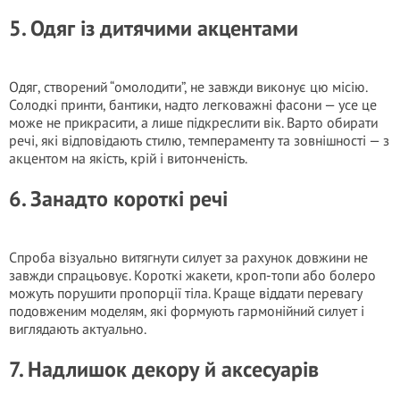
5. Одяг із дитячими акцентами
Одяг, створений “омолодити”, не завжди виконує цю місію.
Солодкі принти, бантики, надто легковажні фасони — усе це
може не прикрасити, а лише підкреслити вік. Варто обирати
речі, які відповідають стилю, темпераменту та зовнішності — з
акцентом на якість, крій і витонченість.
6. Занадто короткі речі
Спроба візуально витягнути силует за рахунок довжини не
завжди спрацьовує. Короткі жакети, кроп-топи або болеро
можуть порушити пропорції тіла. Краще віддати перевагу
подовженим моделям, які формують гармонійний силует і
виглядають актуально.
7. Надлишок декору й аксесуарів