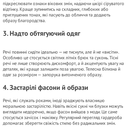
підкреслювати ознаки вікових змін, надаючи шкірі сіруватого
відтінку. Краще зупинитись на складних, глибоких або
приглушених тонах, які пасують до обличчя та додають
образу благородства.
3. Надто обтягуючий одяг
Речі повинні сидіти ідеально — не тиснути, але й не «висіти».
Особливо це стосується світлих літніх брюк та суконь. Тісні
речі не лише створюють дискомфорт, а й акцентують увагу на
деталях, які краще залишити поза увагою. Телесна білизна й
одяг за розміром — запорука витонченого образу.
4. Застарілі фасони й образи
Речі, які служать роками, іноді зраджують власницю
моральною застарілістю. Навіть якісні сукні чи блузки можуть
виглядати недоречно, якщо фасон вийшов з моди. Це саме
стосується зачісок і макіяжу. Регулярний перегляд гардероба
допомагає зберегти свіжість стилю без радикальних змін.