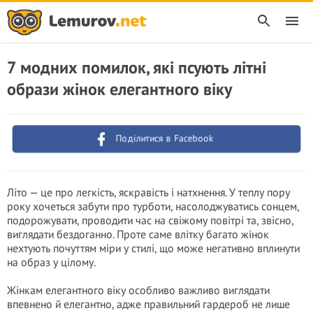
7 модних помилок, які псують літні
образи жінок елегантного віку
Поділитися в Facebook
Літо — це про легкість, яскравість і натхнення. У теплу пору
року хочеться забути про турботи, насолоджуватись сонцем,
подорожувати, проводити час на свіжому повітрі та, звісно,
виглядати бездоганно. Проте саме влітку багато жінок
нехтують почуттям міри у стилі, що може негативно вплинути
на образ у цілому.
Жінкам елегантного віку особливо важливо виглядати
впевнено й елегантно, адже правильний гардероб не лише