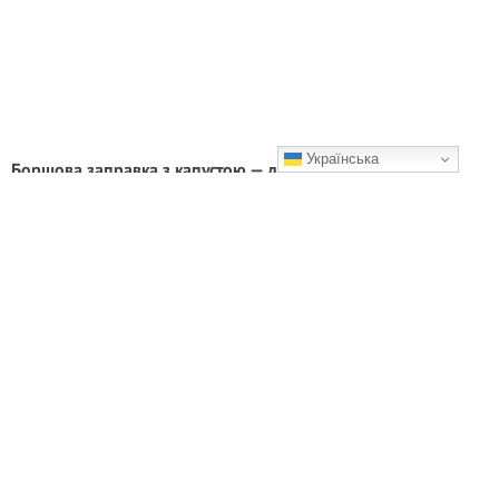
Українська
Борщова заправка з капустою — для мене це справжня
рятівниця взимку
Смакота