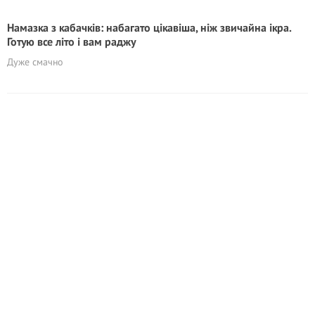
Намазка з кабачків: набагато цікавіша, ніж звичайна ікра.
Готую все літо і вам раджу
Дуже смачно