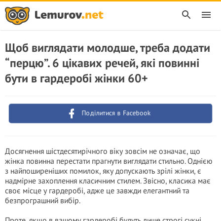
Щоб виглядати молодше, треба додати
“перцю”. 6 цікавих речей, які повинні
бути в гардеробі жінки 60+
Поділитися в Facebook
Досягнення шістдесятирічного віку зовсім не означає, що
жінка повинна перестати прагнути виглядати стильно. Однією
з найпоширеніших помилок, яку допускають зрілі жінки, є
надмірне захоплення класичним стилем. Звісно, класика має
своє місце у гардеробі, адже це завжди елегантний та
безпрограшний вибір.
Проте, якщо в вашому гардеробі будуть лише строгі сукні,