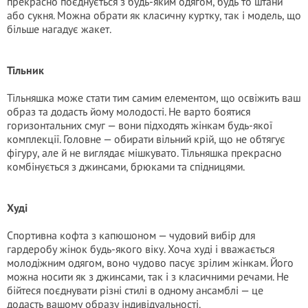
прекрасно поєднується з будь-яким одягом, будь то штани
або сукня. Можна обрати як класичну куртку, так і модель, що
більше нагадує жакет.
Тільник
Тільняшка може стати тим самим елементом, що освіжить ваш
образ та додасть йому молодості. Не варто боятися
горизонтальних смуг — вони підходять жінкам будь-якої
комплекції. Головне — обирати вільний крій, що не обтягує
фігуру, але й не виглядає мішкувато. Тільняшка прекрасно
комбінується з джинсами, брюками та спідницями.
Худі
Спортивна кофта з капюшоном — чудовий вибір для
гардеробу жінок будь-якого віку. Хоча худі і вважається
молодіжним одягом, воно чудово пасує зрілим жінкам. Його
можна носити як з джинсами, так і з класичними речами. Не
бійтеся поєднувати різні стилі в одному ансамблі — це
додасть вашому образу індивідуальності.