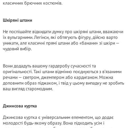
класичних брючних костюмів.
Шкіряні штани
Не поспішайте відкидати думку про шкіряні штани, вважаючи
їх вульгарними. Легінси, які обтягують фігуру, дійсно варто
уникати, але класичні прямі штани або «банани» зі шкіри —
чудовий вибір.
Вони додадуть вашому гардеробу сучасності та
оригінальності. Такі штани відмінно поєднуються з в’язаними
речами — светром, джемпером або кардиганом. Можна
доповнити образ піджаком, і твід у цьому випадку не зробить
ваш вигляд старомодним.
Джинсова куртка
Джинсова куртка є універсальним елементом, що додає
молодості будь-якому образу. Вона підходить усім і