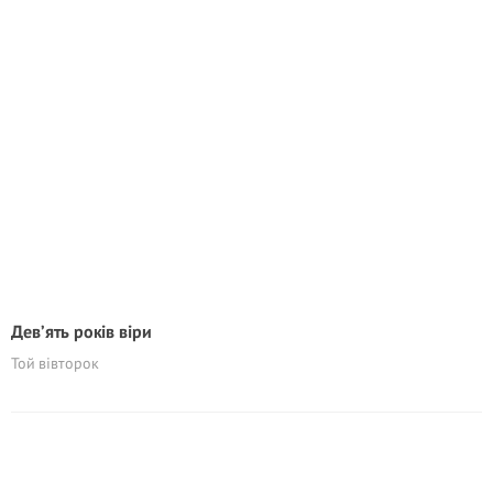
Дев’ять років віри
Той вівторок