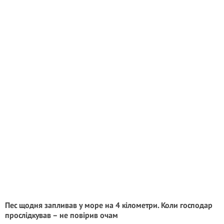
Пес щодня запливав у море на 4 кілометри. Коли господар
прослідкував – не повірив очам