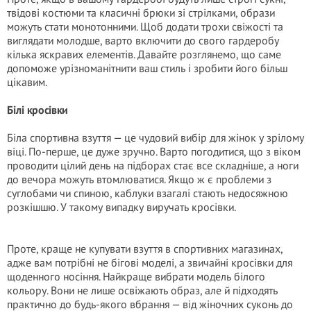
твідові костюми та класичні брюки зі стрілками, образи
можуть стати монотонними. Щоб додати трохи свіжості та
виглядати молодше, варто включити до свого гардеробу
кілька яскравих елементів. Давайте розглянемо, що саме
допоможе урізноманітнити ваш стиль і зробити його більш
цікавим.
Білі кросівки
Біла спортивна взуття — це чудовий вибір для жінок у зрілому
віці. По-перше, це дуже зручно. Варто погодитися, що з віком
проводити цілий день на підборах стає все складніше, а ноги
до вечора можуть втомлюватися. Якщо ж є проблеми з
суглобами чи спиною, каблуки взагалі стають недосяжною
розкішшю. У такому випадку виручать кросівки.
Проте, краще не купувати взуття в спортивних магазинах,
адже вам потрібні не бігові моделі, а звичайні кросівки для
щоденного носіння. Найкраще вибрати модель білого
кольору. Вони не лише освіжають образ, але й підходять
практично до будь-якого вбрання — від жіночних суконь до