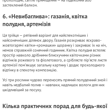
прохолодне, світле приміщення — на підвіконня або
застеклений балкон.
6. «Невибаглива»: газанія, квітка
полудня, артемізія
Ця трійця — рятівний варіант для найспекотніших і
найсонячніших ділянок двору. Газанія розкриває яскраво-
жовтогарячі квітки-«ромашки» щоранку і закриває їх на ніч,
немов справжній сонячний годинник. Квітка полудня встеляє
простір навколо дрібними блискучими квіточками різних
відтінків рожевого та фіолетового, а сріблясте пір’ясте листя
артемізії пом’якшує загальну картину і додає прохолодного
відтінку в спекотну композицію.
Усі три рослини чудово переносять прямий полуденний зной і
навіть недбалий полив — навпаки, надлишок вологи для них
шкідливіший за посуху.
Кілька практичних порад для будь-якої