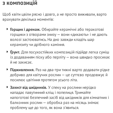
з композицій
Щоб квіти цвіли рясно і довго, а не просто виживали, варто
врахувати декілька моментів:
Горщик і дренаж.
Обирайте керамічні або теракотові
горщики з отворами знизу — вони «дихають» і не дають
волозі застоюватись. На дно завжди кладіть шар
керамзиту чи дрібного каміння.
Ґрунт.
Для посухостійких композицій підійде легка суміш
із додаванням піску або перліту — вона швидко просихає
й не закисає.
Підживлення.
Раз на два-три тижні варто додавати рідке
добриво для квітучих рослин — це суттєво продовжує й
посилює цвітіння протягом усього літа.
Захист від шкідників.
У спеку на рослини нерідко
нападає павутинний кліщ і попелиця. Тримайте
напоготові безпечний засіб від шкідників для кімнатних і
балконних рослин — обробка раз на місяць знімає
проблему ще до того, як вона з’явиться.