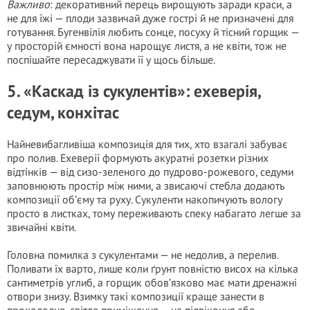
Важливо
: декоративний перець вирощують заради краси, а
не для їжі — плоди зазвичай дуже гострі й не призначені для
готування. Бугенвілія любить сонце, посуху й тісний горщик —
у просторій ємності вона нарощує листя, а не квіти, тож не
поспішайте пересаджувати її у щось більше.
5. «Каскад із сукулентів»: ехеверія,
седум, конхітас
Найневибагливіша композиція для тих, хто взагалі забуває
про полив. Ехеверії формують акуратні розетки різних
відтінків — від сизо-зеленого до пудрово-рожевого, седуми
заповнюють простір між ними, а звисаючі стебла додають
композиції об’єму та руху. Сукуленти накопичують вологу
просто в листках, тому переживають спеку набагато легше за
звичайні квіти.
Головна помилка з сукулентами — не недолив, а перелив.
Поливати їх варто, лише коли ґрунт повністю висох на кілька
сантиметрів углиб, а горщик обов’язково має мати дренажні
отвори знизу. Взимку такі композиції краще занести в