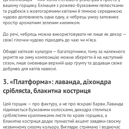
вашому горщику. Ехінацея з рожево-бузковими пелюстками
та рудбекія з жовтогарячими квітами й темною серединкою
чудово доповнюють одна одну, а чебрець унизу заповнює
простір ароматним зеленим килимком.
До речі, чебрець можна використовувати не лише як декор —
свіжі гілочки чудово підходять до чаю чи м’яса.
Обидві квіткові культури — багаторічники, тому за належного
укриття на зиму композицію можна зберегти й на наступний
сезон, лише оновивши верхній шар ґрунту та додавши свіже
добриво для квітів навесні.
3. «Платформа»: лаванда, діхондра
сріблясta, блакитна костриця
Цей горщик — про фактуру, а не про яскраві барви. Лаванда
піднімається бузковими колосками, диходра стелиться
сріблястими краплинками листя по краях горщика, а
блакитна костриця додає пухнастий акцент завдяки своєму
незвичному сизому кольору. Виглядає стримано і водночас