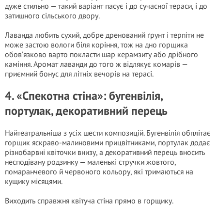
дуже стильно — такий варіант пасує і до сучасної тераси, і до
затишного сільського двору.
Лаванда любить сухий, добре дренований ґрунт і терпіти не
може застою вологи біля коріння, тож на дно горщика
обов’язково варто покласти шар керамзиту або дрібного
каміння. Аромат лаванди до того ж відлякує комарів —
приємний бонус для літніх вечорів на терасі.
4. «Спекотна стіна»: бугенвілія,
портулак, декоративний перець
Найтеатральніша з усіх шести композицій. Бугенвілія обплітає
горщик яскраво-малиновими прицвітниками, портулак додає
різнобарвні квіточки внизу, а декоративний перець вносить
несподівану родзинку — маленькі стручки жовтого,
помаранчевого й червоного кольору, які тримаються на
кущику місяцями.
Виходить справжня квітуча стіна прямо в горщику.