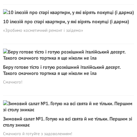
10 ілюзій про стаpi квартири, у які вірять покупці (і дарма)
«Зробимо косметичний ремонт і заїдемо»
Беру готове тісто і готую розкішний італійський десерт.
Такого смачного тортика я ще ніколи не їла
Смачного!
Зимовий салат №1. Готую на всі свята й не тільки. Першим зі
столу зникає
Смачного й готуйте з задоволенням!