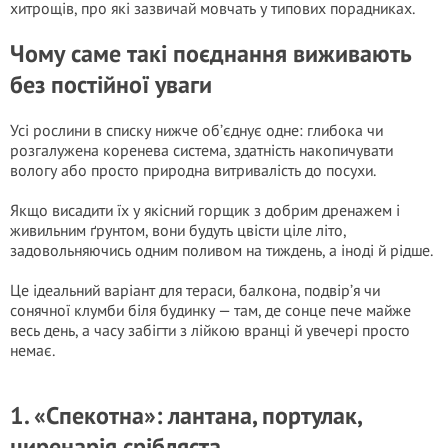
хитрощів, про які зазвичай мовчать у типових порадниках.
Чому саме такі поєднання виживають
без постійної уваги
Усі рослини в списку нижче об’єднує одне: глибока чи
розгалужена коренева система, здатність накопичувати
вологу або просто природна витривалість до посухи.
Якщо висадити їх у якісний горщик з добрим дренажем і
живильним ґрунтом, вони будуть цвісти ціле літо,
задовольняючись одним поливом на тиждень, а іноді й рідше.
Це ідеальний варіант для тераси, балкона, подвір’я чи
сонячної клумби біля будинку — там, де сонце пече майже
весь день, а часу забігти з лійкою вранці й увечері просто
немає.
1. «Спекотна»: лантана, портулак,
циренарія срібляста