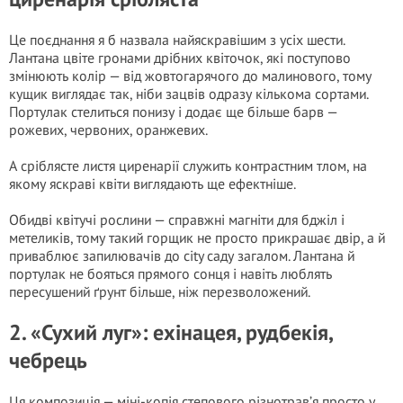
Це поєднання я б назвала найяскравішим з усіх шести.
Лантана цвіте гронами дрібних квіточок, які поступово
змінюють колір — від жовтогарячого до малинового, тому
кущик виглядає так, ніби зацвів одразу кількома сортами.
Портулак стелиться понизу і додає ще більше барв —
рожевих, червоних, оранжевих.
А сріблясте листя циренарії служить контрастним тлом, на
якому яскраві квіти виглядають ще ефектніше.
Обидві квітучі рослини — справжні магніти для бджіл і
метеликів, тому такий горщик не просто прикрашає двір, а й
приваблює запилювачів до city саду загалом. Лантана й
портулак не бояться прямого сонця і навіть люблять
пересушений ґрунт більше, ніж перезволожений.
2. «Сухий луг»: ехінацея, рудбекія,
чебрець
Ця композиція — міні-копія степового різнотрав’я просто у