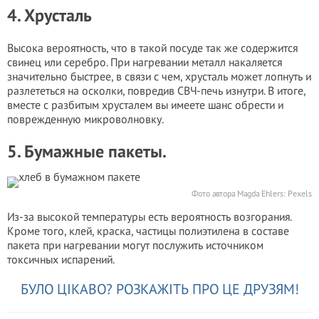
4. Хрусталь
Высока вероятность, что в такой посуде так же содержится
свинец или серебро. При нагревании металл накаляется
значительно быстрее, в связи с чем, хрусталь может лопнуть и
разлететься на осколки, повредив СВЧ-печь изнутри. В итоге,
вместе с разбитым хрусталем вы имеете шанс обрести и
поврежденную микроволновку.
5. Бумажные пакеты.
Фото автора Magda Ehlers: Pexels
Из-за высокой температуры есть вероятность возгорания.
Кроме того, клей, краска, частицы полиэтилена в составе
пакета при нагревании могут послужить источником
токсичных испарений.
БУЛО ЦІКАВО? РОЗКАЖІТЬ ПРО ЦЕ ДРУЗЯМ!