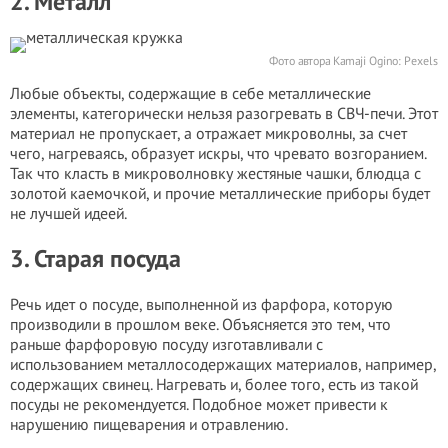
2. Металл
Фото автора Kamaji Ogino: Pexels
Любые объекты, содержащие в себе металлические
элементы, категорически нельзя разогревать в СВЧ-печи. Этот
материал не пропускает, а отражает микроволны, за счет
чего, нагреваясь, образует искры, что чревато возгоранием.
Так что класть в микроволновку жестяные чашки, блюдца с
золотой каемочкой, и прочие металлические приборы будет
не лучшей идеей.
3. Старая посуда
Речь идет о посуде, выполненной из фарфора, которую
производили в прошлом веке. Объясняется это тем, что
раньше фарфоровую посуду изготавливали с
использованием металлосодержащих материалов, например,
содержащих свинец. Нагревать и, более того, есть из такой
посуды не рекомендуется. Подобное может привести к
нарушению пищеварения и отравлению.