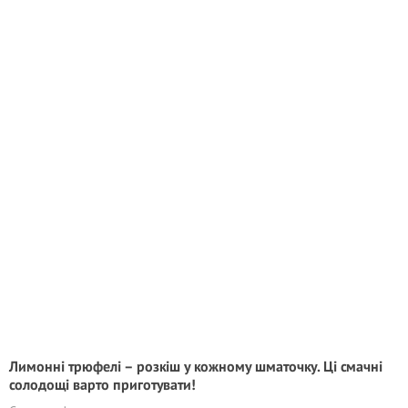
Лимонні трюфелі – розкіш у кожному шматочку. Ці смачні
cолодощі варто приготувати!