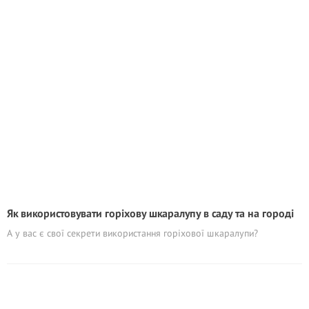
Як використовувати горіхову шкаралупу в саду та на городі
А у вас є свої секрети використання горіхової шкаралупи?