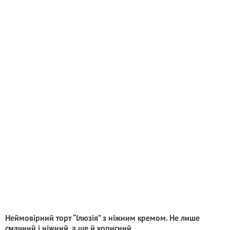
Неймовірний торт “Ілюзія” з ніжним кремом. Не лише
смачний і ніжний, а ще й корисний