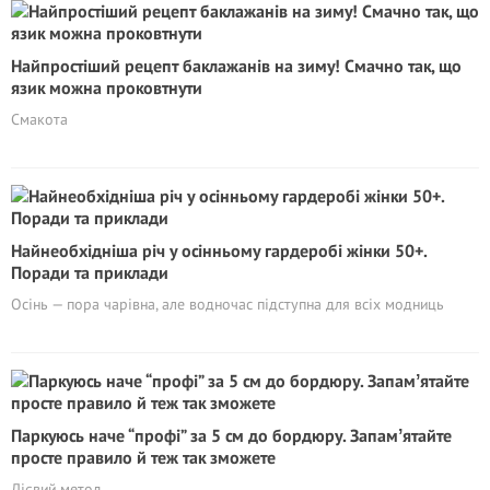
Найпростіший рецепт баклажанів на зиму! Смачно так, що
язик можна проковтнути
Смакота
Найнеобхідніша річ у осінньому гардеробі жінки 50+.
Поради та приклади
Осінь — пора чарівна, але водночас підступна для всіх модниць
Паркуюсь наче “профі” за 5 см до бордюру. Запамʼятайте
просте правило й теж так зможете
Дієвий метод