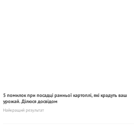
5 помилок при посадці ранньої картоплі, які крадyть ваш
урожай. Ділюся досвідом
Найкращий результат