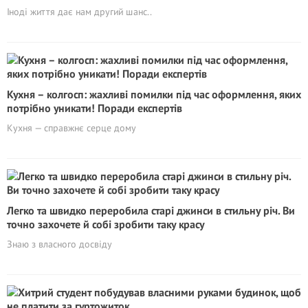
Іноді життя дає нам другий шанс..
Кухня – колгосп: жaxливі помилки під час оформлення, яких
потрібно уникати! Поради експертів
Кухня — справжнє серце дому
Легко та швидко переробила старі джинси в стильну річ. Ви
точно захочете й собі зробити таку красу
Знаю з власного досвіду