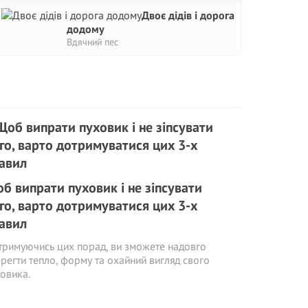
Двоє дідів і дорога
додому
Вдячний пес
б випрати пуховик і не зіпсувати
го, варто дотримуватися цих 3-х
авил
римуючись цих порад, ви зможете надовго
регти тепло, форму та охайний вигляд свого
овика.