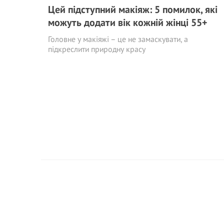
Цей підступний макіяж: 5 помилок, які
можуть додати вік кожній жінці 55+
Головне у макіяжі – це не замаскувати, а
підкреслити природну красу