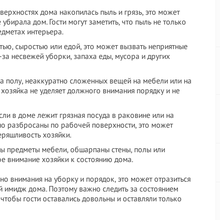
поверхностях дома накопилась пыль и грязь, это может
 убирала дом. Гости могут заметить, что пыль не только
едметах интерьера.
стью, сыростью или едой, это может вызвать неприятные
-за несвежей уборки, запаха еды, мусора и других
на полу, неаккуратно сложенных вещей на мебели или на
о хозяйка не уделяет должного внимания порядку и не
сли в доме лежит грязная посуда в раковине или на
но разбросаны по рабочей поверхности, это может
еряшливость хозяйки.
ны предметы мебели, обшарпаны стены, полы или
ое внимание хозяйки к состоянию дома.
но внимания на уборку и порядок, это может отразиться
й имидж дома. Поэтому важно следить за состоянием
, чтобы гости оставались довольны и оставляли только