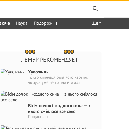
аюче
Наука
Подорожі
Ще
ЛЕМУР РЕКОМЕНДУЕТ
Художник
Ті, хто спинявся біля його картин,
чомусь уже не хотіли йти далі
Вісім дочок і жодного сина — з
нього сміялося все село
Пощастило