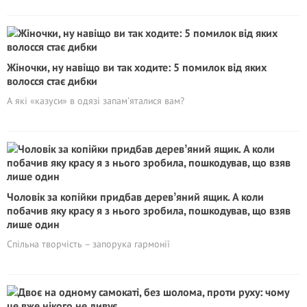
Жіночки, ну навіщо ви так ходите: 5 помилок від яких
волосся стає дибки
А які «казуси» в одязі запамʼяталися вам?
Чоловік за копійки придбав деревʼяний ящик. А коли
побачив яку красу я з нього зробила, пошкодував, що взяв
лише один
Спільна творчість – запорука гармонії