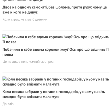
Двоє на одному самокаті, без шолома, проти руху: чому це
вже нікого не дивує
Коли страшне стає буденним
Побачили в себе вдома сороконіжку? Ось про що свідчить її
поява
Це не лише неприємний сюрприз
Коли песика забрали у поганих господарів, у ньому навіть
складно було впізнати маламута
До сліз