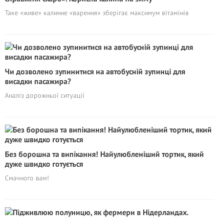
Таке «живе» калинне «варення» зберігає максимум вітамінів
Чи дозволено зупинитися на автобусній зупинці для
висадки пасажира?
Аналіз дорожньої ситуації
Без борошна та випікання! Найулюбленіший тортик, який
дуже швидко готується
Смачного вам!