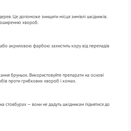
 дерев. Це допоможе знищити місця зимівлі шкідників.
 поширенню хвороб.
а або акриловою фарбою захистить кору від перепадів
кання бруньок. Використовуйте препарати на основі
обів проти грибкових хвороб і комах.
и на стовбурах — вони не дадуть шкідникам піднятися до