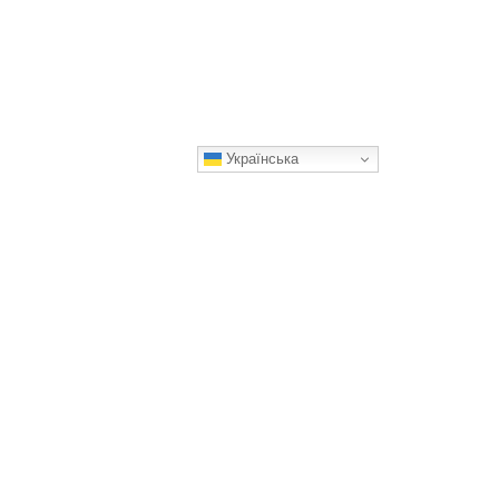
Українська
інінги: вибір та особливості
користання
помогаємо у виборі