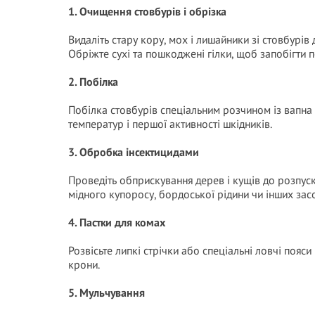
1. Очищення стовбурів і обрізка
Видаліть стару кору, мох і лишайники зі стовбурів
Обріжте сухі та пошкоджені гілки, щоб запобігти
2. Побілка
Побілка стовбурів спеціальним розчином із вапн
температур і першої активності шкідників.
3. Обробка інсектицидами
Проведіть обприскування дерев і кущів до розпус
мідного купоросу, бордоської рідини чи інших зас
4. Пастки для комах
Розвісьте липкі стрічки або спеціальні ловчі пояс
крони.
5. Мульчування