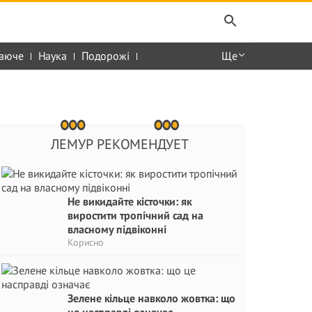
аюче
Наука
Подорожі
Ще
ЛЕМУР РЕКОМЕНДУЕТ
Не викидайте кісточки: як
виростити тропічний сад на
власному підвіконні
Корисно
Зелене кільце навколо жовтка: що