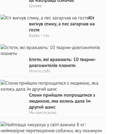
це насправді означає
Цікаво
Кіт
вигнув спину, а пес загарчав на
гостя
Буває і так
Істоти, які вражають: 10 тварин-
довгожителів планети
Нічого собі
Слони прийшли попрощатися з
людиною, яка колись дала їм
другий шанс
Ми пам’ятаємо