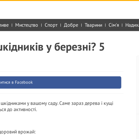
ливе
Мистецтво
Спорт
Добре
Тварини
Сім'я
Надих
шкідників у березні? 5
итися в Facebook
 шкідниками у вашому саду. Саме зараз дерева і кущі
ся до активності.
здоровий врожай: