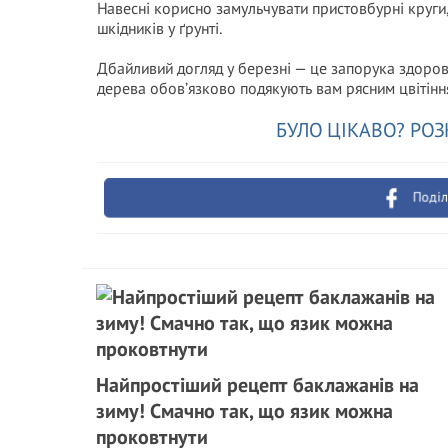
Навесні корисно замульчувати пристовбурні круги, 
шкідників у ґрунті.
Дбайливий догляд у березні — це запорука здоровог
дерева обов’язково подякують вам рясним цвітін
БУЛО ЦІКАВО? РОЗ
Поділ
Найпростіший рецепт баклажанів на
зиму! Смачно так, що язик можна
проковтнути