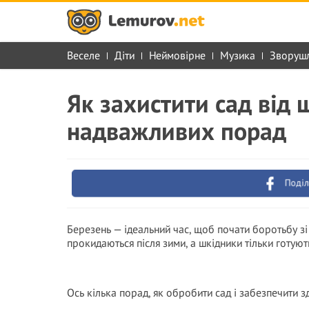
Веселе
Діти
Неймовірне
Музика
Зворуш
Як захистити сад від 
надважливих порад
Поділ
Березень — ідеальний час, щоб почати боротьбу зі
прокидаються після зими, а шкідники тільки готують
Ось кілька порад, як обробити сад і забезпечити 