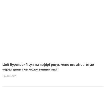
Цей буряковий суп на кефірі рятує мене все літо: готую
через день і не можу зупинитися
Смачного!