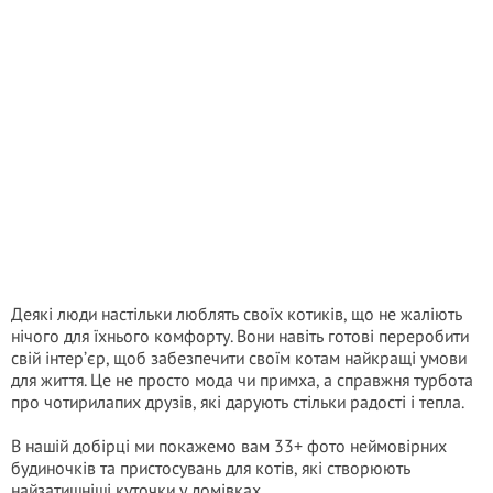
Деякі люди настільки люблять своїх котиків, що не жаліють
нічого для їхнього комфорту. Вони навіть готові переробити
свій інтер’єр, щоб забезпечити своїм котам найкращі умови
для життя. Це не просто мода чи примха, а справжня турбота
про чотирилапих друзів, які дарують стільки радості і тепла.
В нашій добірці ми покажемо вам 33+ фото неймовірних
будиночків та пристосувань для котів, які створюють
найзатишніші куточки у домівках.