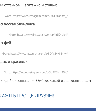
им оттенком – эпатажно и стильно.
Фото: https://www.instagram.com/p/BQFBkacDtb_/
ассическая блондинка.
Фото: https://www.instagram.com/p/4rJIO_ybrj/
ых фей.
Фото: https://www.instagram.com/p/3QAs5vMNmw/
одых и красивых.
Фото: https://www.instagram.com/p/5bBV5hm99K/
ых идей окрашивания Омбре. Какой из вариантов вам
КАЖІТЬ ПРО ЦЕ ДРУЗЯМ!