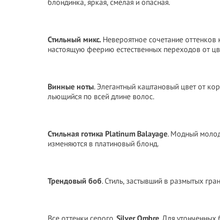
блондинка, яркая, смелая и опасная.
Стильный микс.
Невероятное сочетание оттенков к
настоящую феерию естественных переходов от цве
Винные ноты
. Элегантный каштановый цвет от ко
льющийся по всей длине волос.
Стильная готика Platinum Balayage
. Модный молод
изменяются в платиновый блонд.
Трендовый боб
. Стиль, застывший в размытых гра
Все оттенки серого.
Silver Ombre
. Для утонченных