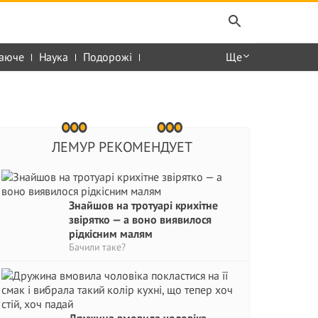
аюче
Наука
Подорожі
Ще
ЛЕМУР РЕКОМЕНДУЕТ
Знайшов на тротуарі крихітне
звірятко — а воно виявилося
рідкісним малям
Бачили таке?