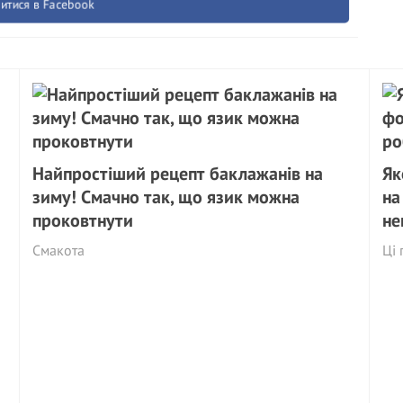
итися в Facebook
Найпростіший рецепт баклажанів на
Як
зиму! Смачно так, що язик можна
на
проковтнути
не
Смакота
Ці 