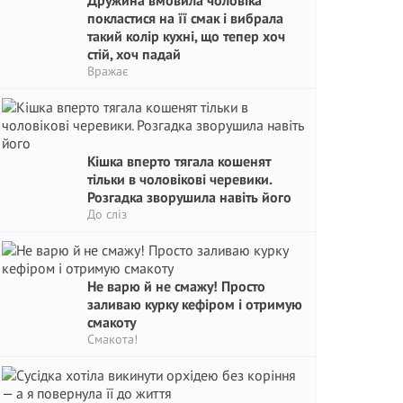
Дружина вмовила чоловіка
покластися на її смак і вибрала
такий колір кухні, що тепер хоч
стій, хоч падай
Вражає
Кішка вперто тягала кошенят
тільки в чоловікові черевики.
Розгадка зворушила навіть його
До сліз
Не варю й не смажу! Просто
заливаю курку кефіром і отримую
смакоту
Смакота!