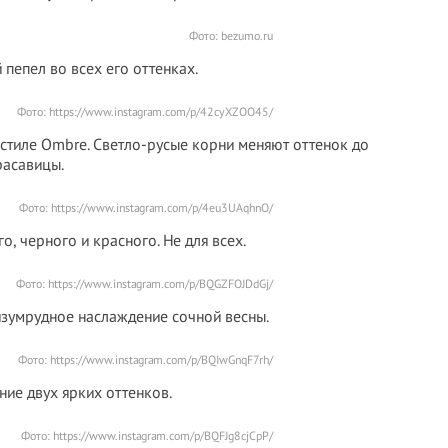
Фото:
bezumo.ru
 пепел во всех его оттенках.
Фото: https://www.instagram.com/p/42cyXZOO45/
стиле Ombre. Светло-русые корни меняют оттенок до
расавицы.
Фото: https://www.instagram.com/p/4eu3UAqhnO/
го, черного и красного. Не для всех.
Фото: https://www.instagram.com/p/BQGZFOJDdGj/
изумрудное наслаждение сочной весны.
Фото: https://www.instagram.com/p/BQIwGnqF7rh/
ние двух ярких оттенков.
Фото: https://www.instagram.com/p/BQFJg8cjCpP/