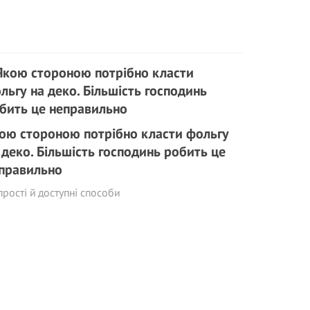
ою стороною потрібно класти фольгу
 деко. Більшість господинь робить це
правильно
прості й доступні способи