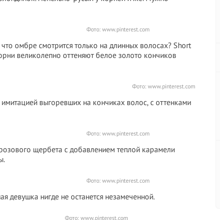
Фото:
www.pinterest.com
 что омбре смотрится только на длинных волосах? Short
корни великолепно оттеняют белое золото кончиков
Фото:
www.pinterest.com
с имитацией выгоревших на кончиках волос, с оттенками
Фото:
www.pinterest.com
-розового щербета с добавлением теплой карамели
ы.
Фото:
www.pinterest.com
ая девушка нигде не останется незамеченной.
Фото:
www.pinterest.com