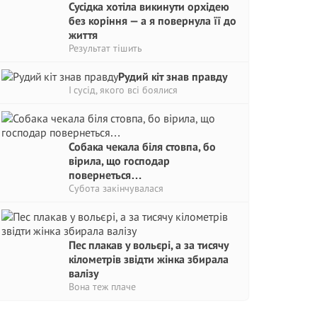
Сусідка хотіла викинути орхідею
без коріння — а я повернула її до
життя
Результат тішить
Рудий кіт знав правду
І сусід, якого всі боялися
Собака чекала біля стовпа, бо
вірила, що господар
повернеться…
Субота закінчувалася
Пес плакав у вольєрі, а за тисячу
кілометрів звідти жінка збирала
валізу
Вона теж плаче