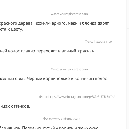
Фото:
www.pinterest.com
расного дерева, иссиня-черного, меди и блонда дарят
та к цвету.
Фото: instagram.com
рней волос плавно переходит в винный-красный,
Фото:
www.pinterest.com
ежный стиль. Черные корни только к кончикам волос
Фото: https://www.instagram.com/p/BGeRU7UBoYn/
ницах оттенков.
Фото:
www.pinterest.com
 блондинок. Пепельно-русый у корней и жемчужно-