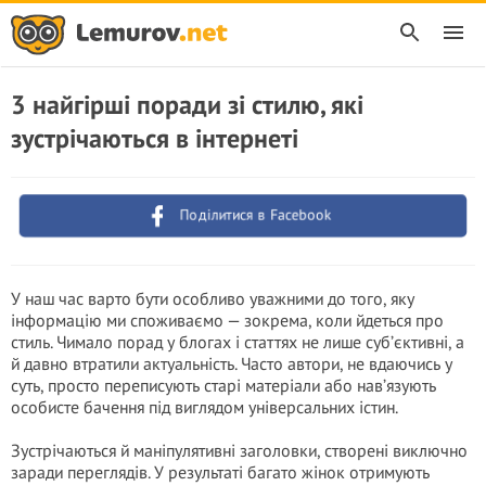
3 найгірші поради зі стилю, які
зустрічаються в інтернеті
Поділитися в Facebook
У наш час варто бути особливо уважними до того, яку
інформацію ми споживаємо — зокрема, коли йдеться про
стиль. Чимало порад у блогах і статтях не лише суб’єктивні, а
й давно втратили актуальність. Часто автори, не вдаючись у
суть, просто переписують старі матеріали або нав’язують
особисте бачення під виглядом універсальних істин.
Зустрічаються й маніпулятивні заголовки, створені виключно
заради переглядів. У результаті багато жінок отримують