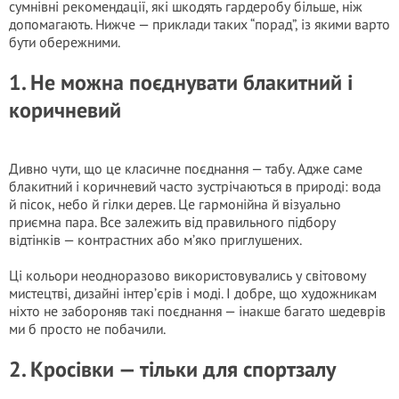
сумнівні рекомендації, які шкодять гардеробу більше, ніж
допомагають. Нижче — приклади таких “порад”, із якими варто
бути обережними.
1. Не можна поєднувати блакитний і
коричневий
Дивно чути, що це класичне поєднання — табу. Адже саме
блакитний і коричневий часто зустрічаються в природі: вода
й пісок, небо й гілки дерев. Це гармонійна й візуально
приємна пара. Все залежить від правильного підбору
відтінків — контрастних або м’яко приглушених.
Ці кольори неодноразово використовувались у світовому
мистецтві, дизайні інтер’єрів і моді. І добре, що художникам
ніхто не забороняв такі поєднання — інакше багато шедеврів
ми б просто не побачили.
2. Кросівки — тільки для спортзалу