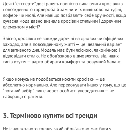
Деякі “експерти” досі радять повністю виключити кросівки з
повсякденного гардероба й замінити їх винятково на туфлі,
лофери чи мюлі. Але навіщо позбавляти себе зручності, якщо
сучасна мода давно визнала кросівки стильним і доречним
елементом у місті?
Звісно, кросівки не завжди доречні на ділових чи офіційних
заходах, але в повсякденному житті — це ідеальний варіант
для активного дня. Модель має бути якісною, лаконічною і
відповідати стилю. Не обов’язково відмовлятись від інших
типів взуття — варто обирати комфорт та розумний баланс.
Якщо комусь не подобається носити кросівки — це
абсолютно нормально. Але переконувати інших у тому, що це
“поганий вибір”, лише через особисті упередження — не
найкраща стратегія.
3. Терміново купити всі тренди
Не існує жодного тренду, який обов’язково має бути у