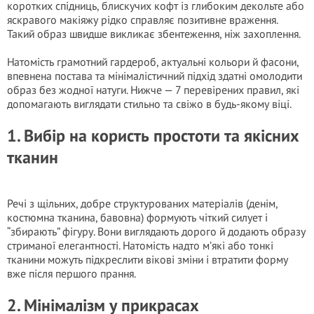
коротких спідниць, блискучих кофт із глибоким декольте або
яскравого макіяжу рідко справляє позитивне враження.
Такий образ швидше викликає збентеження, ніж захоплення.
Натомість грамотний гардероб, актуальні кольори й фасони,
впевнена постава та мінімалістичний підхід здатні омолодити
образ без жодної натуги. Нижче — 7 перевірених правил, які
допомагають виглядати стильно та свіжо в будь-якому віці.
1. Вибір на користь простоти та якісних
тканин
Речі з щільних, добре структурованих матеріалів (денім,
костюмна тканина, бавовна) формують чіткий силует і
“збирають” фігуру. Вони виглядають дорого й додають образу
стриманої елегантності. Натомість надто м’які або тонкі
тканини можуть підкреслити вікові зміни і втратити форму
вже після першого прання.
2. Мінімалізм у прикрасах