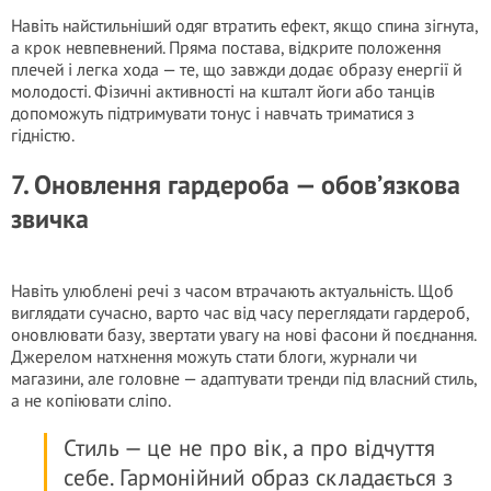
Навіть найстильніший одяг втратить ефект, якщо спина зігнута,
а крок невпевнений. Пряма постава, відкрите положення
плечей і легка хода — те, що завжди додає образу енергії й
молодості. Фізичні активності на кшталт йоги або танців
допоможуть підтримувати тонус і навчать триматися з
гідністю.
7. Оновлення гардероба — обов’язкова
звичка
Навіть улюблені речі з часом втрачають актуальність. Щоб
виглядати сучасно, варто час від часу переглядати гардероб,
оновлювати базу, звертати увагу на нові фасони й поєднання.
Джерелом натхнення можуть стати блоги, журнали чи
магазини, але головне — адаптувати тренди під власний стиль,
а не копіювати сліпо.
Стиль — це не про вік, а про відчуття
себе. Гармонійний образ складається з