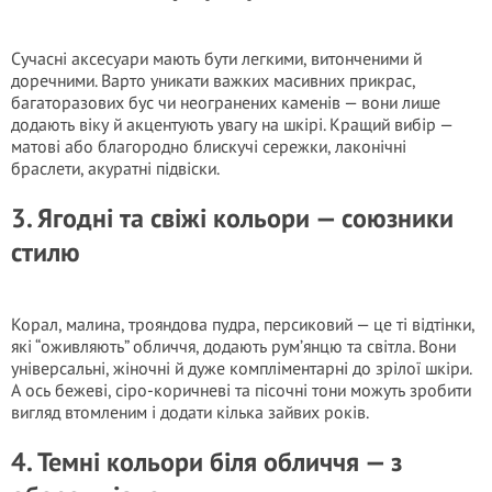
Сучасні аксесуари мають бути легкими, витонченими й
доречними. Варто уникати важких масивних прикрас,
багаторазових бус чи неогранених каменів — вони лише
додають віку й акцентують увагу на шкірі. Кращий вибір —
матові або благородно блискучі сережки, лаконічні
браслети, акуратні підвіски.
3. Ягодні та свіжі кольори — союзники
стилю
Корал, малина, трояндова пудра, персиковий — це ті відтінки,
які “оживляють” обличчя, додають рум’янцю та світла. Вони
універсальні, жіночні й дуже компліментарні до зрілої шкіри.
А ось бежеві, сіро-коричневі та пісочні тони можуть зробити
вигляд втомленим і додати кілька зайвих років.
4. Темні кольори біля обличчя — з