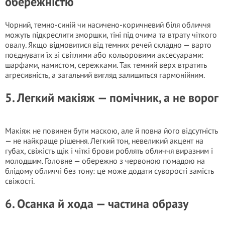
обережністю
Чорний, темно-синій чи насичено-коричневий біля обличчя
можуть підкреслити зморшки, тіні під очима та втрату чіткого
овалу. Якщо відмовитися від темних речей складно — варто
поєднувати їх зі світлими або кольоровими аксесуарами:
шарфами, намистом, сережками. Так темний верх втратить
агресивність, а загальний вигляд залишиться гармонійним.
5. Легкий макіяж — помічник, а не ворог
Макіяж не повинен бути маскою, але й повна його відсутність
— не найкраще рішення. Легкий тон, невеликий акцент на
губах, свіжість щік і чіткі брови роблять обличчя виразним і
молодшим. Головне — обережно з червоною помадою на
блідому обличчі без тону: це може додати суворості замість
свіжості.
6. Осанка й хода — частина образу