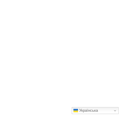
Українська
Коли сіяти кукурудзу в 2026 році щоб був великий урожай та