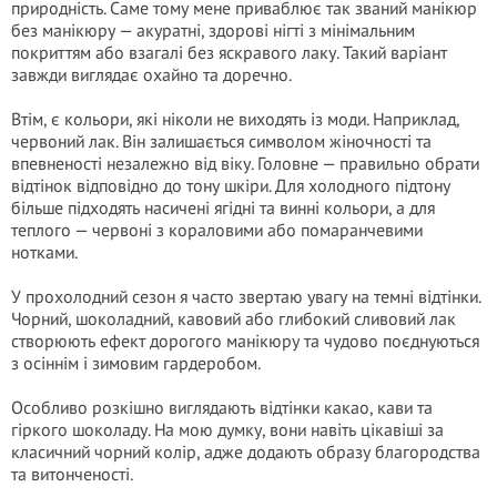
природність. Саме тому мене приваблює так званий манікюр
без манікюру — акуратні, здорові нігті з мінімальним
покриттям або взагалі без яскравого лаку. Такий варіант
завжди виглядає охайно та доречно.
Втім, є кольори, які ніколи не виходять із моди. Наприклад,
червоний лак. Він залишається символом жіночності та
впевненості незалежно від віку. Головне — правильно обрати
відтінок відповідно до тону шкіри. Для холодного підтону
більше підходять насичені ягідні та винні кольори, а для
теплого — червоні з кораловими або помаранчевими
нотками.
У прохолодний сезон я часто звертаю увагу на темні відтінки.
Чорний, шоколадний, кавовий або глибокий сливовий лак
створюють ефект дорогого манікюру та чудово поєднуються
з осіннім і зимовим гардеробом.
Особливо розкішно виглядають відтінки какао, кави та
гіркого шоколаду. На мою думку, вони навіть цікавіші за
класичний чорний колір, адже додають образу благородства
та витонченості.