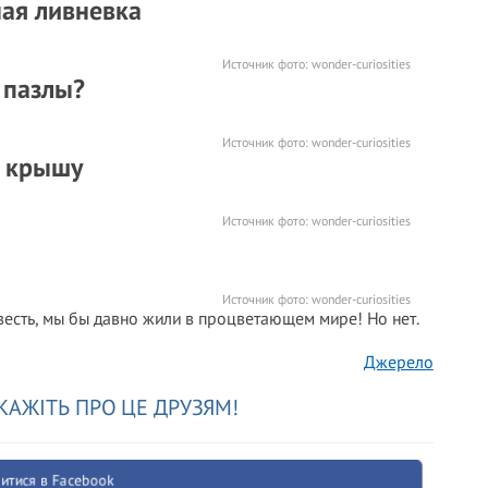
ная ливневка
Источник фото:
wonder-curiosities
 пазлы?
Источник фото:
wonder-curiosities
ю крышу
Источник фото:
wonder-curiosities
Источник фото:
wonder-curiosities
овесть, мы бы давно жили в процветающем мире! Но нет.
Джерело
КАЖІТЬ ПРО ЦЕ ДРУЗЯМ!
итися в Facebook