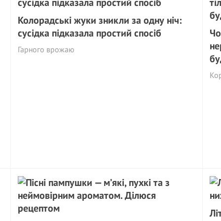
Колорадські жуки зникли за одну ніч:
сусідка підказала простий спосіб
Чо
не
Гарного врожаю
бу
Ко
Лі