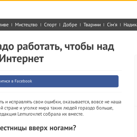
ливе
Мистецтво
Спорт
Добре
Тварини
Сім'я
Надих
адо работать, чтобы над
 Интернет
итися в Facebook
ть и исправлять свои ошибки, оказывается, вовсе не наша
ой стране и уголке мира таких людей гораздо больше,
едакция Lemurov.net собрала их вместе.
лестницы вверх ногами?