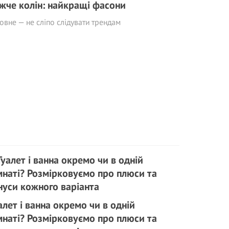
жче колін: найкращі фасони
овне — не сліпо слідувати трендам
алет і ванна окремо чи в одній
мнаті? Розмірковуємо про плюси та