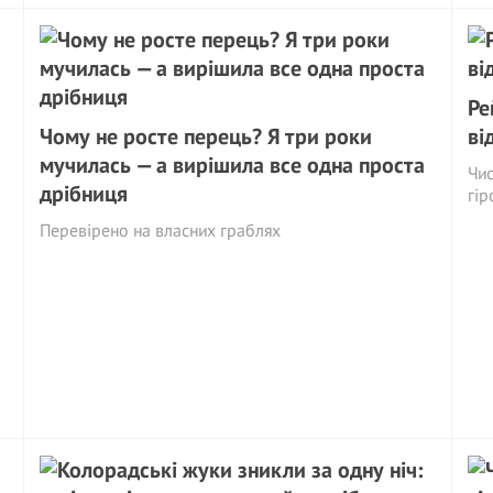
Ре
Чому не росте перець? Я три роки
ві
мучилась — а вирішила все одна проста
Чис
дрібниця
гір
Перевірено на власних граблях