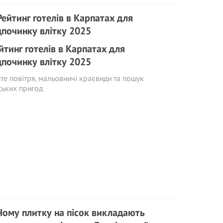
йтинг готелів в Карпатах для
дпочинку влітку 2025
те повітря, мальовничі краєвиди та пошук
ських пригод