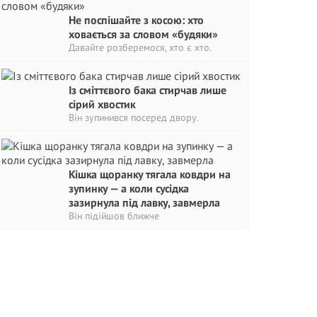
Не поспішайте з косою: хто
ховається за словом «будяки»
Давайте розберемося, хто є хто.
Із сміттєвого бака стирчав лише
сірий хвостик
Він зупинився посеред двору.
Кішка щоранку тягала ковдри на
зупинку — а коли сусідка
зазирнула під лавку, завмерла
Він підійшов ближче