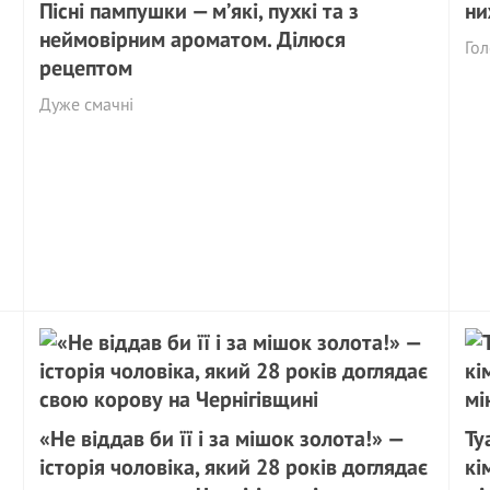
Пісні пампушки — м’які, пухкі та з
ни
неймовірним ароматом. Ділюся
Гол
рецептом
Дуже смачні
«Не віддав би її і за мішок золота!» —
Ту
історія чоловіка, який 28 років доглядає
кі