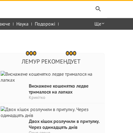
аюче
Наука
Подорожі
Ще
ЛЕМУР РЕКОМЕНДУЕТ
Виснажене кошенятко ледве
трималося на лапках
Крихітко
Двох кішок розлучили в притулку.
Через одинадцять днів
Одне серце