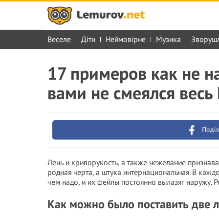
Веселе
Діти
Неймовірне
Музика
Зворуш
17 примеров как не н
вами не смеялся весь
Поділ
Лень и криворукость, а также нежелание признава
родная черта, а штука интернациональная. В кажд
чем надо, и их фейлы постоянно вылазят наружу. Р
Как можно было поставить две 