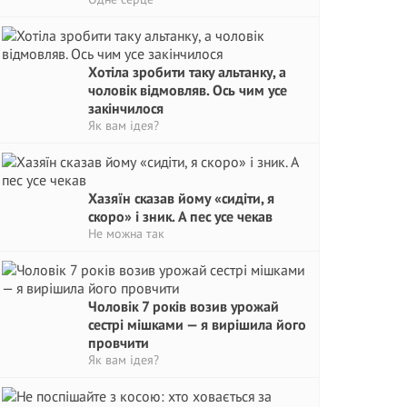
Хотіла зробити таку альтанку, а
чоловік відмовляв. Ось чим усе
закінчилося
Як вам ідея?
Хазяїн сказав йому «сидіти, я
скоро» і зник. А пес усе чекав
Не можна так
Чоловік 7 років возив урожай
сестрі мішками — я вирішила його
провчити
Як вам ідея?