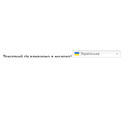
Українська
Томатний сік вливаємо в молоко! Усього 3 інгредієнти і
смакота на столі
Смакота