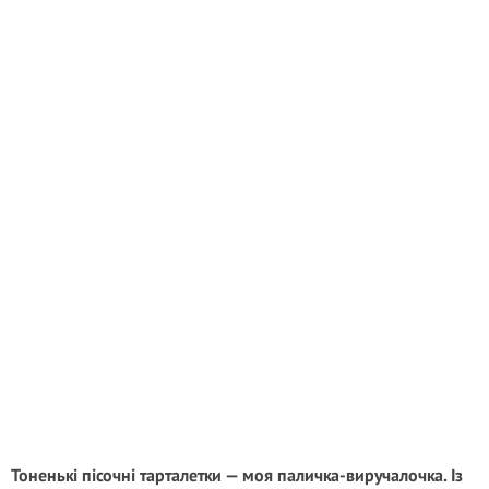
Тоненькі пісочні тарталетки — моя паличка-виручалочка. Із