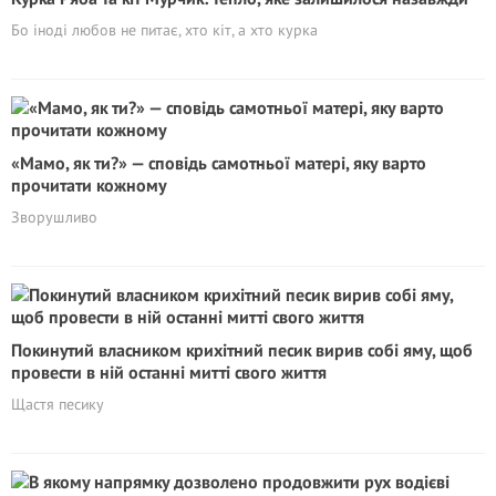
Бо іноді любов не питає, хто кіт, а хто курка
«Мамо, як ти?» — сповідь самотньої матері, яку варто
прочитати кожному
Зворушливо
Покинутий власником крихітний песик вирив собі яму, щоб
провести в ній останні митті свого життя
Щастя песику