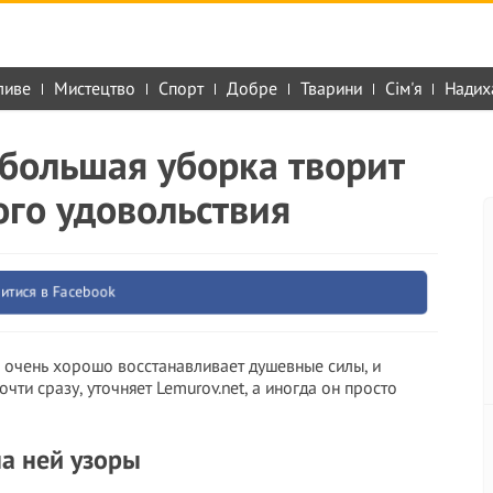
ливе
Мистецтво
Спорт
Добре
Тварини
Сім'я
Надих
о большая уборка творит
ого удовольствия
итися в Facebook
и очень хорошо восстанавливает душевные силы, и
очти сразу, уточняет Lemurov.net, а иногда он просто
а ней узоры