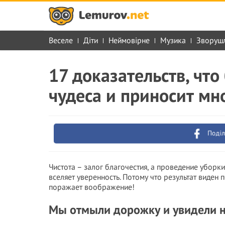
Веселе
Діти
Неймовірне
Музика
Зворуш
17 доказательств, чт
чудеса и приносит мн
Поділ
Чистота – залог благочестия, а проведение уборк
вселяет уверенность. Потому что результат виден п
поражает воображение!
Мы отмыли дорожку и увидели н