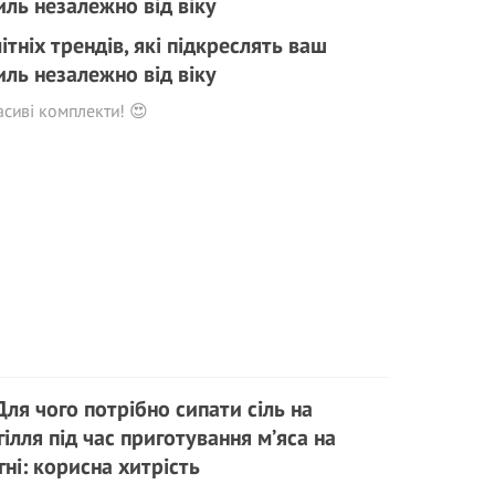
літніх трендів, які підкреслять ваш
иль незалежно від віку
сиві комплекти! 😍