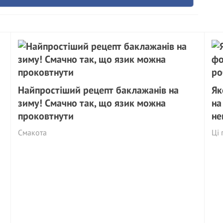
Найпростіший рецепт баклажанів на
Як
зиму! Смачно так, що язик можна
на
проковтнути
не
Смакота
Ці 