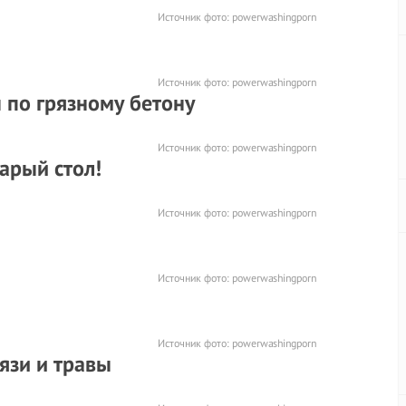
Источник фото:
powerwashingporn
Источник фото:
powerwashingporn
 по грязному бетону
Источник фото:
powerwashingporn
арый стол!
Источник фото:
powerwashingporn
Источник фото:
powerwashingporn
Источник фото:
powerwashingporn
язи и травы