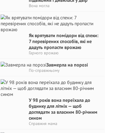
підвіконня і дивилася у двір
Вона могла
Як врятувати помідори від спеки:
7 перевірених способів, які не
дадуть пропасти врожаю
Гарного врожаю
Завмерла на порозі
По-справжньому
У 98 років вона переїхала до
будинку для літніх — щоб
доглядати за власним 80-річним
сином
Справжня мама