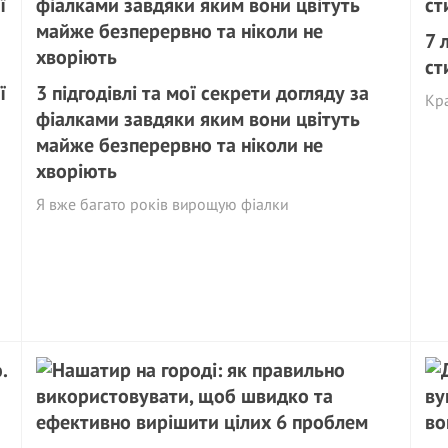
7 
ст
ї
3 підгодівлі та мої секрети догляду за
Кра
фіалками завдяки яким вони цвітуть
майже безперервно та ніколи не
хворіють
Я вже багато років вирощую фіалки