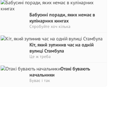
Бабусині поради, яких немає в
кулінарних книгах
Спробуйте хоч кілька
Кіт, який зупинив час на одній
вулиці Стамбула
Це ж треба
Отакі бувають
начальники
Буває і так