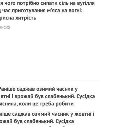
я чого потрібно сипати сіль на вугілля
д час приготування м’яса на вогні:
рисна хитрість
рисно
ніше саджав озимий часник у жовтні і
ожай був слабенький. Сусідка