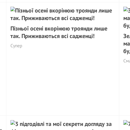
Пізньої осені вкорінюю троянди лише
так. Приживаються всі садженці!
Зе
ма
Cупер
бу
См