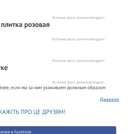
Источник фото:
powerwashingporn
о плитка розовая
Источник фото:
powerwashingporn
Источник фото:
powerwashingporn
тке
Источник фото:
powerwashingporn
ратнее, если мы за ним ухаживаем должным образом
Джерело
КАЖІТЬ ПРО ЦЕ ДРУЗЯМ!
итися в Facebook