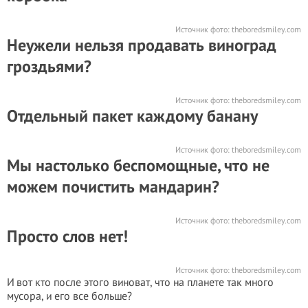
Источник фото:
theboredsmiley.com
Неужели нельзя продавать виноград
гроздьями?
Источник фото:
theboredsmiley.com
Отдельный пакет каждому банану
Источник фото:
theboredsmiley.com
Мы настолько беспомощные, что не
можем почистить мандарин?
Источник фото:
theboredsmiley.com
Просто слов нет!
Источник фото:
theboredsmiley.com
И вот кто после этого виноват, что на планете так много
мусора, и его все больше?