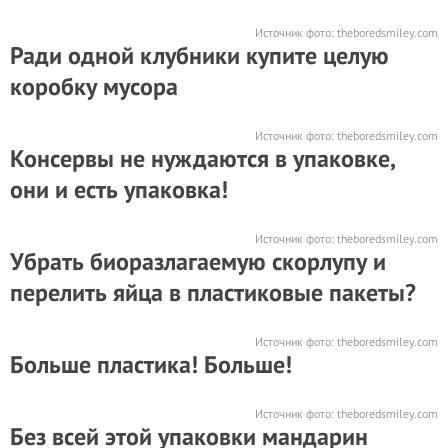
Источник фото:
theboredsmiley.com
Ради одной клубники купите целую
коробку мусора
Источник фото:
theboredsmiley.com
Консервы не нуждаются в упаковке,
они и есть упаковка!
Источник фото:
theboredsmiley.com
Убрать биоразлагаемую скорлупу и
перелить яйца в пластиковые пакеты?
Источник фото:
theboredsmiley.com
Больше пластика! Больше!
Источник фото:
theboredsmiley.com
Без всей этой упаковки мандарин