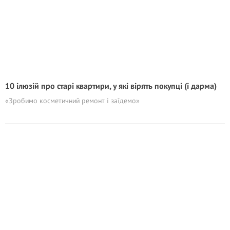
10 ілюзій про стаpi квартири, у які вірять покупці (і дарма)
«Зробимо косметичний ремонт і заїдемо»