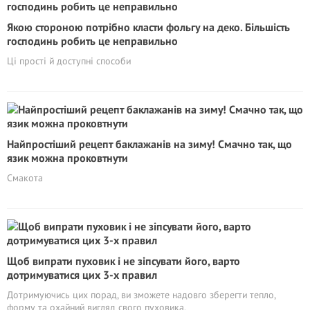
Якою стороною потрібно класти фольгу на деко. Більшість
господинь робить це неправильно
Ці прості й доступні способи
Найпростіший рецепт баклажанів на зиму! Смачно так, що
язик можна проковтнути
Смакота
Щоб випрати пуховик і не зіпсувати його, варто
дотримуватися цих 3-х правил
Дотримуючись цих порад, ви зможете надовго зберегти тепло,
форму та охайний вигляд свого пуховика.