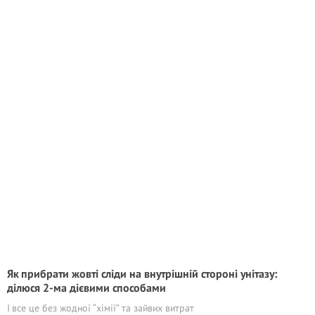
Як прибрати жовті сліди на внутрішній стороні унітазу:
ділюся 2-ма дієвими способами
І все це без жодної “хімії” та зайвих витрат